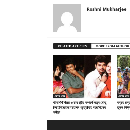
Roshni Mukharjee
RELATED ARTICLES
MORE FROM AUTHOR
দেশের খবর
দেশের খবর
থালাপথি বিজয় ও তার স্ত্রীর সম্পর্কে নতুন মোড়,
যন্তর মন্ত
বিবাহবিচ্ছেদের আবেদন প্রত্যাহার করে নিলেন
তুলল দিল্ল
সঙ্গীতা