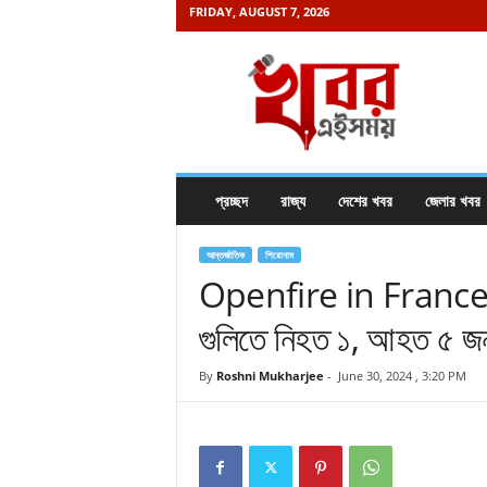
FRIDAY, AUGUST 7, 2026
K
h
a
b
o
r
e
প্রচ্ছদ
রাজ্য
দেশের খবর
জেলার খবর
i
s
a
আন্তর্জাতিক
শিরোনাম
m
Openfire in France: ফ্রান
a
গুলিতে নিহত ১, আহত ৫ জ
y
.
c
By
Roshni Mukharjee
-
June 30, 2024 , 3:20 PM
o
m