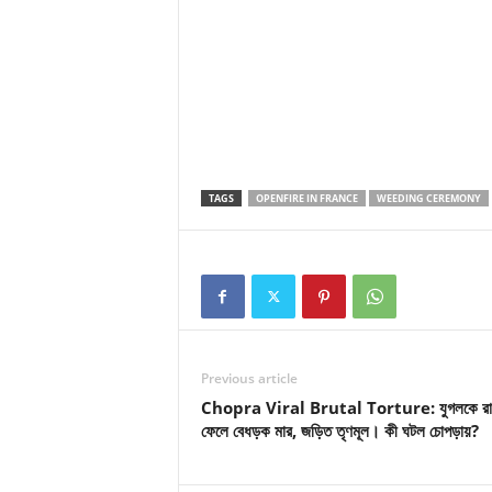
TAGS
OPENFIRE IN FRANCE
WEEDING CEREMONY
Previous article
Chopra Viral Brutal Torture: যুগলকে রাস
ফেলে বেধড়ক মার, জড়িত তৃণমূল। কী ঘটল চোপড়ায়?