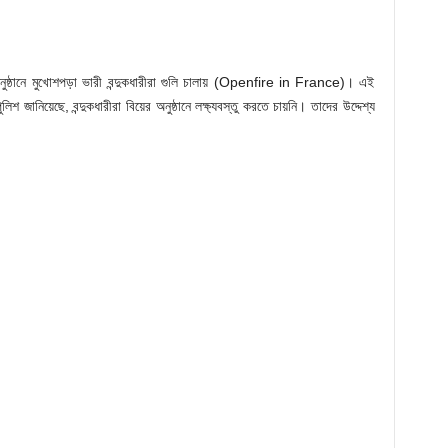
র অনুষ্ঠানে মুখোশপড়া ভারী বন্দুকধারীরা গুলি চালায় (Openfire in France)। এই
িয়েছে, বন্দুকধারীরা বিয়ের অনুষ্ঠানে লক্ষ্যবস্তু করতে চায়নি। তাদের উদ্দেশ্য