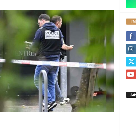
I'M
Ad