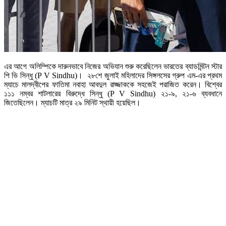
এর আগে অলিম্পিকে দারুনভাবে নিজের অভিযান শুরু করেছিলেন ভারতের ব্যাডমিন্টন স্টার
পি ভি সিন্ধু (P V Sindhu)। ২৮শে জুলাই মহিলাদের সিঙ্গলসের গ্রুপ এম-এর প্রথম
ম্যাচে মালদ্বীপের ফাতিমা নবাহা আবদুল রাজ্জাককে সহজেই পরাজিত করেন। বিশ্বের
১১১ নম্বর শাটলারের বিরুদ্ধে সিন্ধু (P V Sindhu) ২১-৯, ২১-৬ ব্যবধানে
জিতেছিলেন। ম্যাচটি মাত্র ২৯ মিনিট স্থায়ী হয়েছিল।