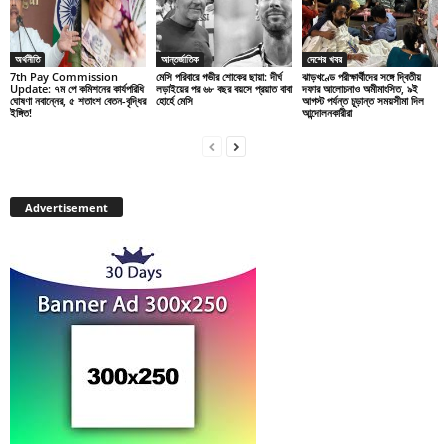
অর্থনীতি
আন্তর্জাতিক
দেশের খবর
7th Pay Commission
মেসি পরিবারে গভীর শোকের ছায়া: দীর্ঘ
ঝাড়খণ্ডে পরীক্ষার্থীদের সঙ্গে দ্বিতীয়
Update: ৭ম পে কমিশনের কার্যপরিধি
লড়াইয়ের পর ৬৮ বছর বয়সে প্রয়াত বাবা
দফার আলোচনাও অমীমাংসিত, ৯ই
ঘোষণা নবান্নের, ৫ শতাংশ বেতন-বৃদ্ধির
হোর্হে মেসি
আগস্ট পর্যন্ত চূড়ান্ত সময়সীমা দিল
ইঙ্গিত!
আন্দোলনকারীরা
Advertisement