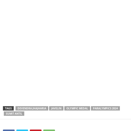
TAGS
DEVENDRA JHAJHARIA
JAVELIN
OLYMPIC MEDAL
PARALYMPICS 2024
SUMIT ANTIL