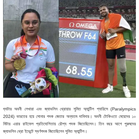
শ্যুটার অবনী লেখারা এবং জ্যাভলিন থ্রোয়ার সুমিত অ্যান্টিল প্যারিসে (Paralympics
2024) ভারতের হয়ে সোনার পদক জেতার অন্যতম দাবিদার। অবনী টোকিওতে মেয়েদের ১০
মিটার এয়ার রাইফেল প্রতিযোগিতায় রৌপ্য পদক জিতেছিলেন। তিন বছর আগে পুরুষদের
জ্যাভলিন থ্রো ইভেন্টে স্বর্ণপদক জিতেছিলেন সুমিত অ্যান্টিল।