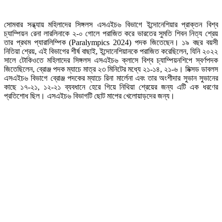
সোমবার সন্ধ্যায় মহিলাদের সিঙ্গলস এসএইচ৬ বিভাগে ইন্দোনেশিয়ার প্রাক্তন বিশ্ব
চ্যাম্পিয়ন রেনা লারলিনাকে ২-০ গোলে পরাজিত করে ভারতের সুমতি শিবন নিত্য শ্রেয়
তার প্রথম প্যারালিম্পিক (Paralympics 2024) পদক জিতেছেন। ১৯ বছর বয়সী
নিতিয়া শ্রেয়, এই বিভাগের শীর্ষ বাছাই, ইন্দোনেশিয়ানকে পরাজিত করেছিলেন, যিনি ২০২২
সালে টোকিওতে মহিলাদের সিঙ্গলস এসএইচ৬ ক্লাসে বিশ্ব চ্যাম্পিয়নশিপে স্বর্ণপদক
জিতেছিলেন, ব্রোঞ্জ পদক ম্যাচে মাত্র ২৩ মিনিটের মধ্যে ২১-১৪, ২১-৬। মিক্সড ডাবলস
এসএইচ৬ বিভাগে ব্রোঞ্জ পদকের ম্যাচে রিনা মার্লেনা এবং তার অংশীদার সুভান সুভানের
কাছে ১৭-২১, ১২-২১ ব্যবধানে হেরে গিয়ে নিথিয়া শ্রেয়ের জন্য এটি এক ধরণের
প্রতিশোধ ছিল। এসএইচ৬ বিভাগটি ছোট মাপের খেলোয়াড়দের জন্য।