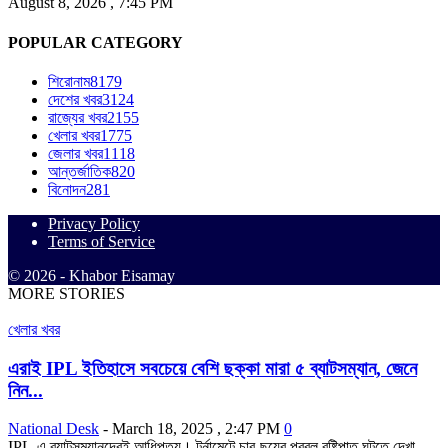
August 8, 2026 , 7:45 PM
POPULAR CATEGORY
শিরোনাম
8179
দেশের খবর
3124
রাজ্যের খবর
2155
খেলার খবর
1775
জেলার খবর
1118
আন্তর্জাতিক
820
বিনোদন
281
Privacy Policy
Terms of Service
© 2026 - Khabor Eisamay
MORE STORIES
খেলার খবর
এরাই IPL ইতিহাসে সবচেয়ে বেশি ছক্কা মারা ৫ ব্যাটসম্যান, জেনে
নিন...
National Desk
-
March 18, 2025 , 2:47 PM
0
IPL-এ ব্যাটসম্যানদেরই আধিপত্য। টুর্নামেন্টে চার-ছয়ের প্রবল বৃষ্টিপাত ঘটতে দেখা