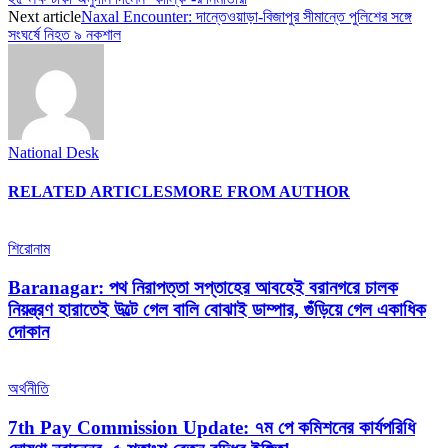
Next article
Naxal Encounter: দান্তেওয়াড়া-বিজাপুর সীমান্তে পুলিশের সঙ্গে
সংঘর্ষে নিহত ৯ নকশাল
National Desk
RELATED ARTICLES
MORE FROM AUTHOR
শিরোনাম
Baranagar: পথ নিরাপত্তা সপ্তাহের আবহেই বরানগরে চালক
নিয়ন্ত্রণ হারাতেই উল্টে গেল বালি বোঝাই ডাম্পার, গুঁড়িয়ে গেল একাধিক
দোকান
অর্থনীতি
7th Pay Commission Update: ৭ম পে কমিশনের কার্যপরিধি