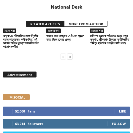
National Desk
RELATED ARTICLES
MORE FROM AUTHOR
দেশের খবর
রাজ্যের খবর
রাজ্যের খবর
ঝাড়খণ্ডে পরীক্ষার্থীদের সঙ্গে দ্বিতীয়
আটকে থাকা রাজ্যের ১৭টি রেল প্রকল্প
কালিম্পং ভ্রমণে পর্যটকদের জন্য নতুন
দফার আলোচনাও অমীমাংসিত, ৯ই
হাতে নিতে চলেছে কেন্দ্র
আকর্ষণ, রবীন্দ্রনাথ ঠাকুরের স্মৃতিবিজড়িত
আগস্ট পর্যন্ত চূড়ান্ত সময়সীমা দিল
গৌরীপুর হাউসের সংস্কার কাজ চলছে
আন্দোলনকারীরা
Advertisement
I'M SOCIAL
52,000
Fans
LIKE
63,214
Followers
FOLLOW