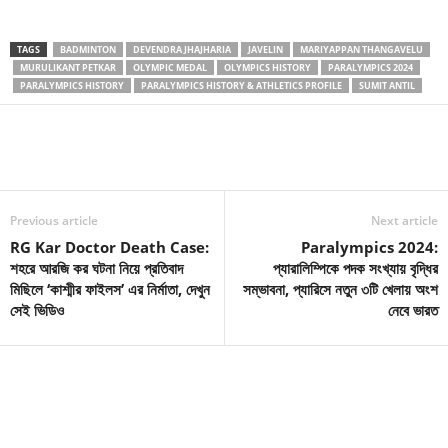
TAGS
BADMINTON
DEVENDRA JHAJHARIA
JAVELIN
MARIYAPPAN THANGAVELU
MURULIKANT PETKAR
OLYMPIC MEDAL
OLYMPICS HISTORY
PARALYMPICS 2024
PARALYMPICS HISTORY
PARALYMPICS HISTORY & ATHLETICS PROFILE
SUMIT ANTIL
Previous article
Next article
RG Kar Doctor Death Case:
Paralympics 2024:
শহরে আরজি কর ঘটনা নিয়ে প্রতিবাদ
প্যারালিম্পিকে পদক সংখ্যায় বৃদ্ধির
মিছিলে ‘কাশ্মীর ফাইলস’ এর নির্মাতা, দেখুন
সম্ভাবনা, প্যারিসে নতুন ৩টি খেলায় অংশ
সেই ভিডিও
নেবে ভারত