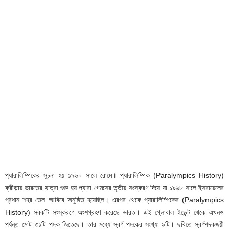
প্যারালিম্পিকের সূচনা হয় ১৯৬০ সালে রোমে। প্যারালিম্পিক (Paralympics History)
ক্রীড়ায় ভারতের যাত্রা শুরু হয় প্যারা গেমসের তৃতীয় সংস্করণ দিয়ে যা ১৯৬৮ সালে ইসরায়েলের
প্রধান শহর তেল আবিবে অনুষ্ঠিত হয়েছিল। এরপর থেকে প্যারালিম্পিকের (Paralympics
History) সবকটি সংস্করণে অংশগ্রহণ করেছে ভারত। এই গ্লোবাল ইভেন্ট থেকে এখনও
পর্যন্ত মোট ৩১টি পদক জিতেছে। তার মধ্যে স্বর্ণ পদকের সংখ্যা ৯টি। ছবিতে স্বর্ণপদকজয়ী