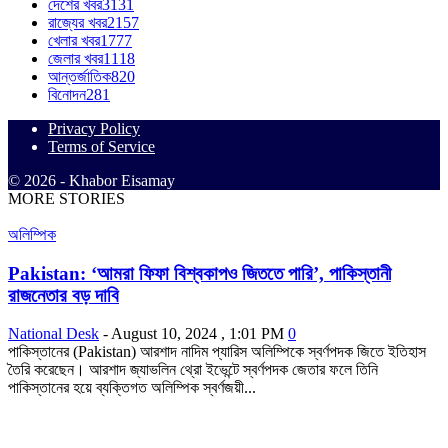
দেশের খবর
3131
রাজ্যের খবর
2157
খেলার খবর
1777
জেলার খবর
1118
আন্তর্জাতিক
820
বিনোদন
281
Privacy Policy
Terms of Service
© 2026 - Khabor Eisamay
MORE STORIES
অলিম্পিক
Pakistan: ‘আমরা ফিফা বিশ্বকাপও জিততে পারি’, পাকিস্তানী
রাজনেতার বড় দাবি
National Desk
-
August 10, 2024 , 1:01 PM
0
পাকিস্তানের (Pakistan) আরশাদ নাদিম প্যারিস অলিম্পিকে স্বর্ণপদক জিতে ইতিহাস
তৈরি করেছেন। আরশাদ জ্যাভলিন থ্রো ইভেন্টে স্বর্ণপদক জেতার ফলে তিনি
পাকিস্তানের হয়ে ব্যক্তিগত অলিম্পিক স্বর্ণজয়ী...