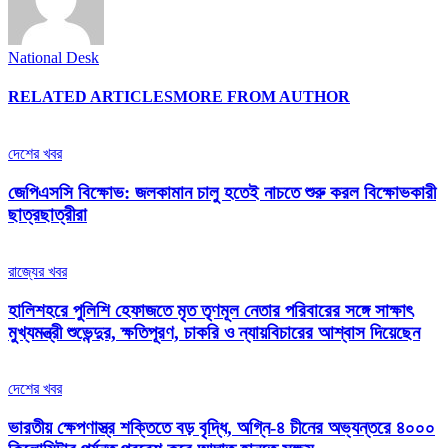
National Desk
RELATED ARTICLES
MORE FROM AUTHOR
দেশের খবর
জেপিএসসি বিক্ষোভ: জলকামান চালু হতেই নাচতে শুরু করল বিক্ষোভকারী
ছাত্রছাত্রীরা
রাজ্যের খবর
হালিশহরে পুলিশি হেফাজতে মৃত তৃণমূল নেতার পরিবারের সঙ্গে সাক্ষাৎ
মুখ্যমন্ত্রী শুভেন্দুর, ক্ষতিপূরণ, চাকরি ও ন্যায়বিচারের আশ্বাস দিয়েছেন
দেশের খবর
ভারতীয় ক্ষেপণাস্ত্র শক্তিতে বড় বৃদ্ধি, অগ্নি-৪ চীনের অভ্যন্তরে ৪০০০