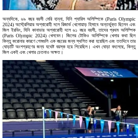
অন্যদিকে, ৬৯ বছর বয়সী মেরি হান্না, যিনি প্যারিস অলিম্পিকে (Paris Olympic
2024) অস্ট্রেলিয়ার অশ্বারোহী দলে রিজার্ভ খেলোয়াড় হিসাবে অন্তর্ভুক্ত ছিলেন এবং
জিল ইরভিং, যিনি কানাডার অশ্বারোহী দলে ৬১ বছর বয়সী, তাদের প্রথম অলিম্পিক
(Paris Olympic 2024) খেলবেন। জিলের টোকিও অলিম্পিকে খেলার কথা ছিল
কিন্তু করোনার কারণে গেমগুলি এক বছরের জন্য স্থগিত করা হয়েছিল এবং ততদিনে তার
ঘোড়াটি অংশগ্রহণের জন্য যথেষ্ট বয়স্ক হয়ে গিয়েছিল। এখন ঘোড়া বদলেছে, কিন্তু
জিল একই এবং খেলার চেতনাও অক্ষত।