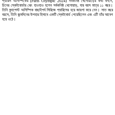
প্যারিস অলিম্পিকের (Paris Olympic 2024) সর্বকনিষ্ঠ খেলোয়াড়ের কথা বললে,
চিনের স্কেটবোর্ডার ঝেং হাওহাও হলেন সর্বকনিষ্ঠ খেলোয়াড়, যার বয়স মাত্র ১১ বছর।
তিনি বুদাপেস্ট অলিম্পিক বাছাইপর্ব সিরিজে প্যারিসের হয়ে জায়গা করে নেন। সাত বছর
বয়সে, তিনি জন্মদিনের উপহার হিসাবে একটি স্কেটবোর্ড পেয়েছিলেন এবং এটি তাঁর আবেগ
হয়ে ওঠে।