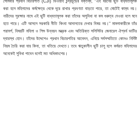
সোমবার প্রধান বিচারপতি (CJI) ডিওয়াই চন্দ্রচূড়ের বক্তব্য, ‘‘এই ধরনের ছুটি বাধ‍্যতামূলক
করা হলে মহিলাদের কর্মক্ষেত্র থেকে দূরে রাখার প্রবণতা বাড়তে পারে, তা মোটেই কাম‍্য নয়।
নারীদের সুরক্ষার নামে এই ছুটি বাধ্যতামূলক করা তাঁদের অসুবিধা বা কম গুরুত্ব দেওয়া বলে মনে
হতে পারে। এটি আসলে সরকারি নীতি কিংবা আদালতের দেখার বিষয় নয়।’’ মামলাকারীকে তাঁর
পরামর্শ, বিষয়টি মহিলা ও শিশু উন্নয়ন মন্ত্রক এবং অতিরিক্ত সলিসিটর জেনারেল ঐশ্বর্য ভাটির
দ্বারস্থ হোন। তাঁদের উদ্দেশেও প্রধান বিচারপতির আবেদন, এনিয়ে সর্বসম্মতিতে কোনও নির্দিষ্ট
নিয়ম তৈরি করা যায় কিনা, তা খতিয়ে দেখতে। তবে ঋতুকালীন ছুটি চালু হলে কর্মরত মহিলাদের
অনেকেই সুবিধা পাবেন বলেই মত অধিকাংশের।