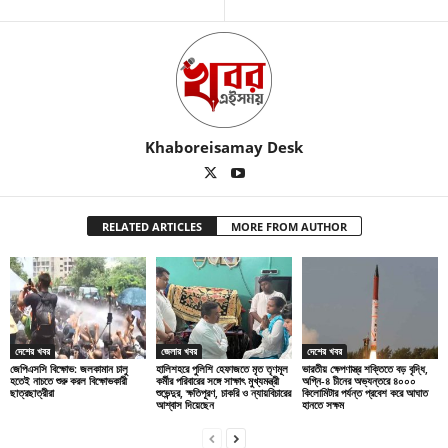
Khaboreisamay Desk
RELATED ARTICLES
MORE FROM AUTHOR
দেশের খবর
জেলার খবর
দেশের খবর
জেপিএসসি বিক্ষোভ: জলকামান চালু
হালিশহরে পুলিশি হেফাজতে মৃত তৃণমূল
ভারতীয় ক্ষেপণাস্ত্র শক্তিতে বড় বৃদ্ধি,
হতেই নাচতে শুরু করল বিক্ষোভকারী
কর্মীর পরিবারের সঙ্গে সাক্ষাৎ মুখ্যমন্ত্রী
অগ্নি-৪ চীনের অভ্যন্তরে ৪০০০
ছাত্রছাত্রীরা
শুভেন্দুর, ক্ষতিপূরণ, চাকরি ও ন্যায়বিচারের
কিলোমিটার পর্যন্ত প্রবেশ করে আঘাত
আশ্বাস দিয়েছেন
হানতে সক্ষম