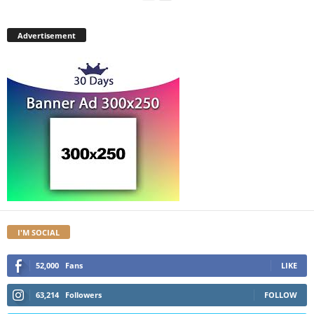
Advertisement
I'M SOCIAL
52,000
Fans
LIKE
63,214
Followers
FOLLOW