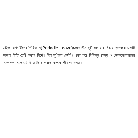
মহিলা কর্মচারীদের পিরিয়ডস(Periodic Leave)চলাকালীন ছুটি দেওয়ার বিষয়ে কেন্দ্রকে একটি
মডেল নীতি তৈরি করার নির্দেশ দিল সুপ্রিম কোর্ট ৷ এব্যাপারে বিভিন্ন রাজ্য ও স্টেকহোল্ডারদের
সঙ্গে কথা বলে এই নীতি তৈরি করতে বলেছে শীর্ষ আদালত ৷