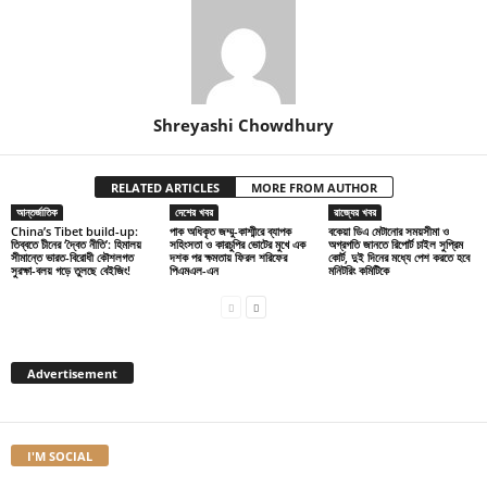
Shreyashi Chowdhury
RELATED ARTICLES
MORE FROM AUTHOR
আন্তর্জাতিক
দেশের খবর
রাজ্যের খবর
China’s Tibet build-up:
পাক অধিকৃত জম্মু-কাশ্মীরে ব্যাপক
বকেয়া ডিএ মেটানোর সময়সীমা ও
তিব্বতে চীনের ‘দ্বৈত নীতি’: হিমালয়
সহিংসতা ও কারচুপির ভোটের মুখে এক
অগ্রগতি জানতে রিপোর্ট চাইল সুপ্রিম
সীমান্তে ভারত-বিরোধী কৌশলগত
দশক পর ক্ষমতায় ফিরল শরিফের
কোর্ট, দুই দিনের মধ্যে পেশ করতে হবে
সুরক্ষা-বলয় গড়ে তুলছে বেইজিং!
পিএমএল-এন
মনিটরিং কমিটিকে
Advertisement
I'M SOCIAL