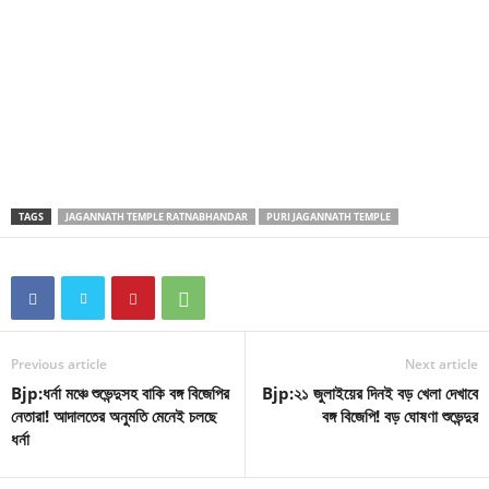
TAGS
JAGANNATH TEMPLE RATNABHANDAR
PURI JAGANNATH TEMPLE
Previous article
Next article
Bjp:ধর্না মঞ্চে শুভেন্দুসহ বাকি বঙ্গ বিজেপির
Bjp:২১ জুলাইয়ের দিনই বড় খেলা দেখাবে
নেতারা! আদালতের অনুমতি মেনেই চলছে
বঙ্গ বিজেপি! বড় ঘোষণা শুভেন্দুর
ধর্না