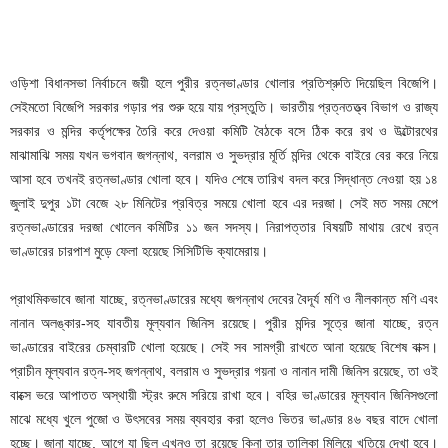
ওড়িশা বিধানসভা নির্বাচনে জয়ী হলে পুরীর রত্নভাণ্ডার খোলার প্রতিশ্রুতি দিয়েছিল বিজেপি।
সেইমতো বিজেপি সরকার গড়ার পর শুরু হয়ে যায় প্রস্তুতি। ভারতীয় প্রত্নতত্ত্ব বিভাগ ও রাজ্য
সরকার ও মন্দির কর্তৃপক্ষের তৈরি করে দেওয়া কমিটি বৈঠকে বসে ঠিক করে রথ ও উল্টোরথের
মাঝামাঝি সময় যখন ভগবান জগন্নাথ, বলরাম ও সুভদ্রার মূর্তি মন্দির থেকে বাইরে বের করে নিয়ে
আসা হবে তখনই রত্নভাণ্ডার খোলা হবে। যদিও শেষে তারিখ বদল করে সিদ্ধান্ত নেওয়া হয় ১৪
জুলাই দুপুর ১টা বেজে ২৮ মিনিটের প্রবিত্র সময়ে খোলা হবে এর দরজা। সেই মত সময় মেপে
রত্নভাণ্ডারের দরজা খোলেন কমিটির ১১ জন সদস্য। নিরাপত্তার বিষয়টি মাথায় রেখে রত্ন
ভাণ্ডারের চারপাশ মুড়ে ফেলা হয়েছে সিসিটিভি ক্যামেরায়।
প্রাথমিকভাবে জানা যাচ্ছে, রত্নভাণ্ডারের মধ্যে জগন্নাথ দেবের বৈদূর্য মণি ও নীলকান্ত মণি এবং
নানান অলঙ্কার-সহ যাবতীয় মূল্যবান জিনিস রয়েছে। পুরীর মন্দির সূত্রে জানা যাচ্ছে, রত্ন
ভাণ্ডারের বাইরের চেম্বারটি খোলা হয়েছে। সেই সব সামগ্রী রাখতে আনা হয়েছে বিশেষ বাক্স।
প্রাচীন মূল্যবান রত্ন-সহ জগন্নাথ, বলরাম ও সুভদ্রার গয়না ও নানান দামী জিনিস রয়েছে, তা ওই
বাক্সে ভরে আপাতত অস্থায়ী স্ট্রং রুমে সরিয়ে রাখা হবে। বহির ভাণ্ডারের মূল্যবান জিনিসগুলো
মাঝে মধ্যে খুলে পুজো ও উৎসবের সময় ব্যবহার করা হলেও ভিতর ভাণ্ডার ৪৬ বছর বাদে খোলা
হচ্ছে। জানা যাচ্ছে, আগে যা ছিল এখনও তা রয়েছে কিনা তার তালিকা মিলিয়ে খতিয়ে দেখা হবে।