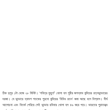
ঠিক দুপুর ১টা বেজে ২৮ মিনিট। ‘পবিত্র মুহূর্তে’ খোলা হল পুরীর জগন্নাথ মন্দিরের রত্নভান্ডারের
দরজা। যে ভান্ডারে দ্বাদশ শতকের পুরনো মন্দিরের ‘বিবিধ রতন’ জমা আছে বলে বিশ্বাস। দীর্ঘ
আলোচনা এবং বিতর্ক পেরিয়ে সেই ভান্ডার রবিবার খোলা হল ৪৬ বছর পরে। ভারতের পুরাতত্ত্ব