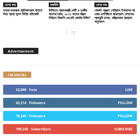
দেশের খবর
রাজনীতি
দেশের খবর
যন্তর মন্তরকে প্রতিবাদস্থল বানানো
দিল্লিতে প্রধানমন্ত্রী মোদী ও সুখবীর
গোবর্ধন প্রকল্প: পেট্রোলে ইথানলের পর
নিয়ে প্রশ্ন তুলল দিল্লি হাইকোর্ট!
বাদলের বৈঠক, ২০২৭ সালের পাঞ্জাব
এবার এলপিজিতে বায়োগ্যাস মেশানোর
নির্বাচনে বিজেপি-এসএডি জোটের ইঙ্গিত?
প্রস্তুতি চলছে, মন্ত্রিসভায় প্রস্তাব
অনুমোদন
Advertisement
I'M SOCIAL
52,000
Fans
LIKE
63,214
Followers
FOLLOW
10,245
Followers
FOLLOW
109,230
Subscribers
SUBSCRIBE