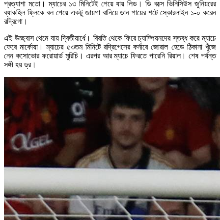
প্রত্যাশা মতো। ম্যাচের ১৩ মিনিটেই পেয়ে যায় লিড। ডি বক্সে ভিনিসিউস জুনিয়রের
ব্যাকহিল ফ্লিকে বল পেয়ে একটু জায়গা বানিয়ে ডান পায়ের শটে স্কোরলাইন ১-০ করেন
রদ্রিগো।
এই উচ্ছ্বাস থেমে যায় দ্বিতীয়ার্ধে। বিরতি থেকে ফিরে চ্যাম্পিয়নদের স্তব্ধ করে ম্যাচে
ফেরে মার্কোয়া। ম্যাচের ৫৩তম মিনিটে রদ্রিগেসের কর্নারে জোরাল হেডে ঠিকানা খুঁজে
নেন কসোভোর ফরোয়ার্ড মুরিচি। এরপর আর ম্যাচে ফিরতে পারেনি রিয়াল। শেষ পর্যন্ত
সঙ্গী হয় ড্র।