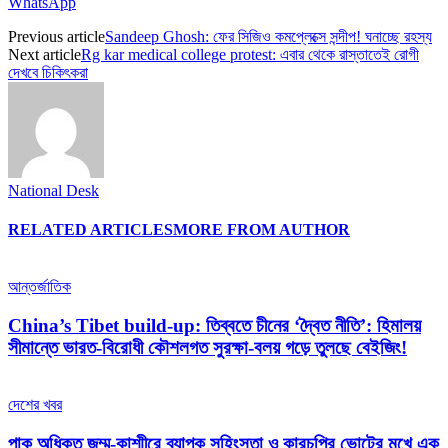
WhatsApp
Previous article
Sandeep Ghosh: ফের সিজিও কমপ্লেক্সে সন্দীপ! ঘনাচ্ছে রহস্য
Next article
Rg kar medical college protest: এবার থেকে রাস্তাতেই রোগী
দেখবে চিকিৎকরা
National Desk
RELATED ARTICLES
MORE FROM AUTHOR
আন্তর্জাতিক
China’s Tibet build-up: তিব্বতে চীনের ‘দ্বৈত নীতি’: হিমালয়
সীমান্তে ভারত-বিরোধী কৌশলগত সুরক্ষা-বলয় গড়ে তুলছে বেইজিং!
দেশের খবর
পাক অধিকৃত জম্মু-কাশ্মীরে ব্যাপক সহিংসতা ও কারচুপির ভোটের মুখে এক