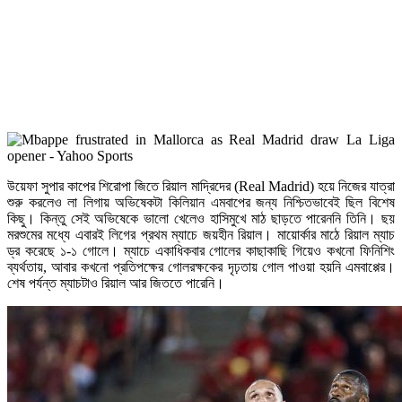
উয়েফা সুপার কাপের শিরোপা জিতে রিয়াল মাদ্রিদের (Real Madrid) হয়ে নিজের যাত্রা
শুরু করলেও লা লিগায় অভিষেকটা কিলিয়ান এমবাপের জন্য নিশ্চিতভাবেই ছিল বিশেষ
কিছু। কিন্তু সেই অভিষেকে ভালো খেলেও হাসিমুখে মাঠ ছাড়তে পারেননি তিনি। ছয়
মরশুমের মধ্যে এবারই লিগের প্রথম ম্যাচে জয়হীন রিয়াল। মায়োর্কার মাঠে রিয়াল ম্যাচ
ড্র করেছে ১-১ গোলে। ম্যাচে একাধিকবার গোলের কাছাকাছি গিয়েও কখনো ফিনিশিং
ব্যর্থতায়, আবার কখনো প্রতিপক্ষের গোলরক্ষকের দৃঢ়তায় গোল পাওয়া হয়নি এমবাপ্পের।
শেষ পর্যন্ত ম্যাচটাও রিয়াল আর জিততে পারেনি।