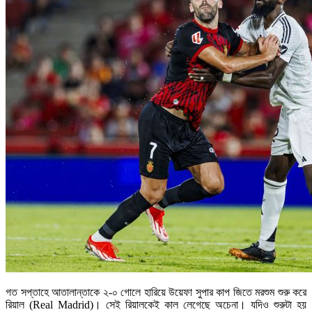
গত সপ্তাহে আতালান্তাকে ২-০ গোলে হারিয়ে উয়েফা সুপার কাপ জিতে মরশুম শুরু করে
রিয়াল (Real Madrid)। সেই রিয়ালকেই কাল লেগেছে অচেনা। যদিও শুরুটা হয়