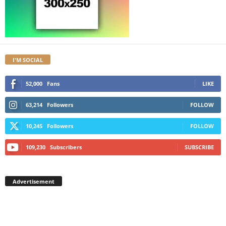
I'M SOCIAL
52,000
Fans
LIKE
63,214
Followers
FOLLOW
10,245
Followers
FOLLOW
109,230
Subscribers
SUBSCRIBE
Advertisement