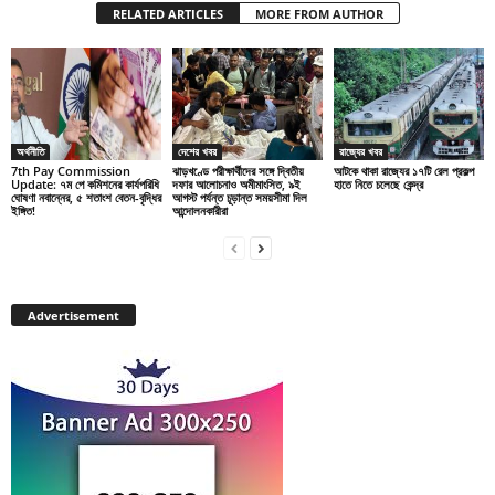
RELATED ARTICLES
MORE FROM AUTHOR
অর্থনীতি
দেশের খবর
রাজ্যের খবর
7th Pay Commission
ঝাড়খণ্ডে পরীক্ষার্থীদের সঙ্গে দ্বিতীয়
আটকে থাকা রাজ্যের ১৭টি রেল প্রকল্প
Update: ৭ম পে কমিশনের কার্যপরিধি
দফার আলোচনাও অমীমাংসিত, ৯ই
হাতে নিতে চলেছে কেন্দ্র
ঘোষণা নবান্নের, ৫ শতাংশ বেতন-বৃদ্ধির
আগস্ট পর্যন্ত চূড়ান্ত সময়সীমা দিল
ইঙ্গিত!
আন্দোলনকারীরা
Advertisement