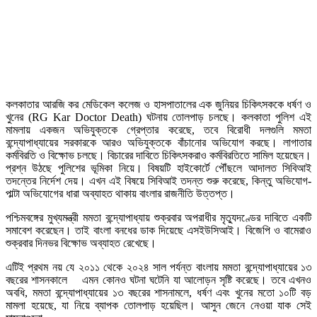
কলকাতার আরজি কর মেডিকেল কলেজ ও হাসপাতালের এক জুনিয়র চিকিৎসককে ধর্ষণ ও
খুনের (RG Kar Doctor Death) ঘটনায় তোলপাড় চলছে। কলকাতা পুলিশ এই
মামলায় একজন অভিযুক্তকে গ্রেপ্তার করেছে, তবে বিরোধী দলগুলি মমতা
বন্দ্যোপাধ্যায়ের সরকারকে আরও অভিযুক্তকে বাঁচানোর অভিযোগ করছে। লাগাতার
কর্মবিরতি ও বিক্ষোভ চলছে। বিচারের দাবিতে চিকিৎসকরাও কর্মবিরতিতে সামিল হয়েছেন।
প্রশ্ন উঠছে পুলিশের ভূমিকা নিয়ে। বিষয়টি হাইকোর্টে পৌঁছলে আদালত সিবিআই
তদন্তের নির্দেশ দেয়। এখন এই বিষয়ে সিবিআই তদন্ত শুরু করেছে, কিন্তু অভিযোগ-
পাল্টা অভিযোগের ধারা অব্যাহত থাকায় বাংলার রাজনীতি উত্তপ্ত।
পশ্চিমবঙ্গের মুখ্যমন্ত্রী মমতা বন্দ্যোপাধ্যায় শুক্রবার অপরাধীর মৃত্যুদণ্ডের দাবিতে একটি
সমাবেশ করেছেন। তাই বাংলা বনধের ডাক দিয়েছে এসইউসিআই। বিজেপি ও বামেরাও
শুক্রবার দিনভর বিক্ষোভ অব্যাহত রেখেছে।
এটিই প্রথম নয় যে ২০১১ থেকে ২০২৪ সাল পর্যন্ত বাংলায় মমতা বন্দ্যোপাধ্যায়ের ১৩
বছরের শাসনকালে এমন কোনও ঘটনা ঘটেনি যা আলোড়ন সৃষ্টি করেছে। তবে এখনও
অবধি, মমতা বন্দ্যোপাধ্যায়ের ১৩ বছরের শাসনামলে, ধর্ষণ এবং খুনের মতো ১০টি বড়
মামলা হয়েছে, যা নিয়ে ব্যাপক তোলপাড় হয়েছিল। আসুন জেনে নেওয়া যাক সেই