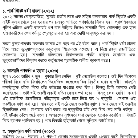
মামলাগুলো-
১. পার্ক স্ট্রিট ধর্ষণ মামলা (২০১২)
২০১২ সালের ফেব্রুয়ারিতে, সুজেট জর্ডান নামে এক মহিলা কলকাতার পার্ক স্ট্রিটে একটি
নাইট ক্লাব থেকে বের হওয়ার পর চলন্ত গাড়িতে গণধর্ষণের শিকার হন। প্রাথমিকভাবে
পুলিশ এটিকে একটি বানোয়াট গল্প বলে উড়িয়ে দিলেও মামলাটি নিয়ে তোলপাড় শুরু হলে
হামলাকারীদের শেষ পর্যন্ত গ্রেপ্তার করা হয় এবং দোষী সাব্যস্ত করা হয়।
মমতা বন্দ্যোপাধ্যায় ক্ষমতায় আসার এক বছর পর এই ঘটনা ঘটল। পার্ক স্ট্রিট ধর্ষণ মামলা
নিয়ে মমতা বন্দ্যোপাধ্যায়ের বক্তব্যও শিরোনামে এসেছে। এ নিয়ে রাজ্য রাজনীতিতে
তোলপাড় হয়। মামলাটি মহিলাদের নিরাপত্তার প্রতি রাষ্ট্রের মনোভাব এবং
ভুক্তভোগীদের বিশ্বাস করতে কর্তৃপক্ষের প্রাথমিক অনীহা প্রকাশ করে।
২. কামদুনি গণধর্ষণ ও হত্যা (২০১৩)
জুন ২০১৩: তারিখ ৭ জুন। বুধবার ছিল সেদিন। বৃষ্টি নেমেছিল বাংলায়। ওই দিন বিকেলে
পরীক্ষা দিয়ে বাড়ি ফিরছিলেন ডিরোজিও কলেজের বিএ দ্বিতীয় বর্ষের ছাত্রী। কামদুনি
বাসস্ট্যান্ডে তাঁকে নিতে তাঁর ভাইয়ের যাওয়ার কথা ছিল। কিন্তু তিনি আসতে দেরি
করেছিলেন। তাই ওই তরুণী একাই বাড়ির ফেরার পথ ধরেন। কিন্তু ফেরা হয়নি। কারণ
ওই তরুণীকে টেনেহিঁচড়ে পরিত্যক্ত একটি মাঠে নিয়ে যায় ৯ দুষ্কৃতী। সেখানে ওই
তরুণীকে ধর্ষণ করা হয়। মাঝরাতে ওই মাঠে মেলে তরুণীর ব্যাগ। আর মেলে ওই তরুণীর
ছিন্নভিন্ন দেহ। লাগাতার ধর্ষণ করার পর দুষ্কৃতীরা তাঁর দেহ চিরে দেয় নাভি পর্যন্ত।
এই ঘটনায় কেঁপে ওঠে বাংলা। অপরাধের নৃশংসতা সারা দেশকে হতবাক করেছিল। বিষয়টি
নিয়ে ব্যাপক প্রতিবাদ হয়। পরে বিষয়টি হাইকোর্ট থেকে সুপ্রিম কোর্টে যায়।
৩. মধ্যমগ্রাম ধর্ষণ মামলা (২০১৩)
অক্টোবর ২০১৩: উত্তর ২৪ পরগণা জেলার মধ্যমগ্রামে একটি ১৬বছর বয়সী কিশোরীকে