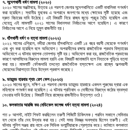
৭. সন্দেশখালী ধর্ষণ মামলা (২০২০)
২০২০ সালের অক্টোবরে, উত্তর ২৪ পরগণা জেলার সন্দেশখালিতে একটি নাবালিকা গণধর্ষণ
করা হয়েছিল। স্থানীয় যুবকের এ অপরাধে জনগণের মধ্যে ক্ষোভের সৃষ্টি হয়েছে এবং
দ্রুত বিচারের দাবি উঠেছে। এই বিষয়টি নিয়ে রাজ্য জুড়ে প্রচুর হৈচৈ হয়েছিল এবং
যেহেতু এই মামলাটি ২০২১ সালের বিধানসভা নির্বাচনের আগে হয়েছিল। এ কারণে
নির্বাচনের আগে এ নিয়ে তুমুল রাজনীতি হয়।
৮. হাঁসখালী ধর্ষণ ও হত্যা মামলা (২০২২)
২০২২ সালের এপ্রিলে, নদীয়া জেলার হাঁসখালিতে একটি ১৪ বছর বয়সী মেয়েকে গণধর্ষণ
এবং খুন করা হয়েছিল বলে অভিযোগ। অপরাধীদের রক্ষায় রাজনৈতিক প্রভাব বিস্তারের
অভিযোগে এ ঘটনায় ব্যাপক তোলপাড় সৃষ্টি হয়। অভিযোগ করা হয়, রাজনৈতিক প্রভাবের
কারণে আসামিদের বিরুদ্ধে মামলা হয়নি এবং বিষয়টি জানাজানি হলে নিহতকে পুড়িয়ে হত্যা
করা হয়। মামলাটি ফৌজদারি তদন্তে রাজনৈতিক হস্তক্ষেপ এবং রাজ্যে অল্পবয়সী
মেয়েদের নিরাপত্তা নিয়ে উদ্বেগ প্রকাশ করেছে।
৯. ডায়মন্ড হারবার গ্যাং রেপ কেস (২০২৩)
২০২৩ সালের জুনে, দক্ষিণ ২৪ পরগনা জেলার ডায়মন্ড হারবারে একদল পুরুষের দ্বারা এক
মহিলাকে গণধর্ষণ করা হয়েছিল। এ ঘটনায় প্রতিবাদ ও দোষীদের বিরুদ্ধে কঠোর ব্যবস্থা
নেওয়ার দাবি উঠেছে। বিষয়টি নিয়ে রাজ্যের রাজনীতিও উত্তপ্ত ওঠে।
১০. কলকাতার আরজি কর মেডিকেল কলেজ ধর্ষণ হত্যা মামলা (২০২৪)
গত ৮ আগস্ট, নাইট শিফট করছিলেন তরুণী পিজিটি চিকিৎসক। পরদিন সকালে সেমিনার
হল থেকে তাঁর দেহ উদ্ধার করা হয়। সেই সময় বিবস্ত্র অবস্থায় ছিলেন তরুণী। এই
ঘটনায় পুলিশ সঞ্জয় রায় নামে এক সিভিক ভলান্টিয়ারকে গ্রেপ্তার করে। বর্তমানে কলকাতা