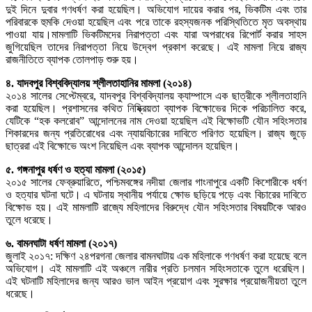
দুই দিনে দুবার গণধর্ষণ করা হয়েছিল। অভিযোগ দায়ের করার পর, ভিকটিম এবং তার
পরিবারকে হুমকি দেওয়া হয়েছিল এবং পরে তাকে রহস্যজনক পরিস্থিতিতে মৃত অবস্থায়
পাওয়া যায়।মামলাটি ভিকটিমদের নিরাপত্তা এবং যারা অপরাধের রিপোর্ট করার সাহস
জুগিয়েছিল তাদের নিরাপত্তা নিয়ে উদ্বেগ প্রকাশ করেছে। এই মামলা নিয়ে রাজ্য
রাজনীতিতে ব্যাপক তোলপাড় শুরু হয়।
৪. যাদবপুর বিশ্ববিদ্যালয় শ্লীলতাহানির মামলা (২০১৪)
২০১৪ সালের সেপ্টেম্বরে, যাদবপুর বিশ্ববিদ্যালয় ক্যাম্পাসে এক ছাত্রীকে শ্লীলতাহানি
করা হয়েছিল। প্রশাসনের কথিত নিষ্ক্রিয়তা ব্যাপক বিক্ষোভের দিকে পরিচালিত করে,
যেটিকে “হক কলরোব” আন্দোলনের নাম দেওয়া হয়েছিল এই বিক্ষোভটি যৌন সহিংসতার
শিকারদের জন্য প্রতিরোধের এবং ন্যায়বিচারের দাবিতে পরিণত হয়েছিল। রাজ্য জুড়ে
ছাত্ররা এই বিক্ষোভে অংশ নিয়েছিল এবং ব্যাপক আন্দোলন হয়েছিল।
৫. গঙ্গনাপুর ধর্ষণ ও হত্যা মামলা (২০১৫)
২০১৫ সালের ফেব্রুয়ারিতে, পশ্চিমবঙ্গের নদীয়া জেলার গাংনাপুরে একটি কিশোরীকে ধর্ষণ
ও হত্যার ঘটনা ঘটে। এ ঘটনায় স্থানীয় পর্যায়ে ক্ষোভ ছড়িয়ে পড়ে এবং বিচারের দাবিতে
বিক্ষোভ হয়। এই মামলাটি রাজ্যে মহিলাদের বিরুদ্ধে যৌন সহিংসতার বিষয়টিকে আরও
তুলে ধরেছে।
৬. বামনঘাটা ধর্ষণ মামলা (২০১৭)
জুলাই ২০১৭: দক্ষিণ ২৪পরগনা জেলার বামনঘাটায় এক মহিলাকে গণধর্ষণ করা হয়েছে বলে
অভিযোগ। এই মামলাটি এই অঞ্চলে নারীর প্রতি চলমান সহিংসতাকে তুলে ধরেছিল।
এই ঘটনাটি মহিলাদের জন্য আরও ভাল আইন প্রয়োগ এবং সুরক্ষার প্রয়োজনীয়তা তুলে
ধরেছে।