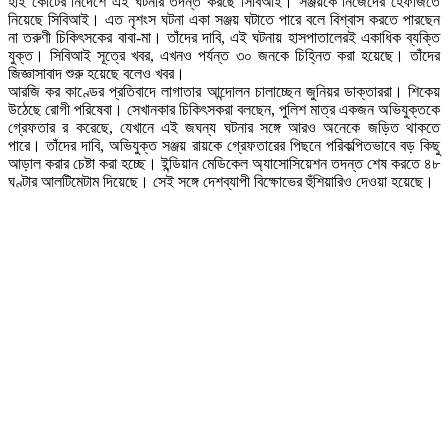
হাই কোর্টের নির্দেশে এই ঘটনার তদন্ত করছে সিবিআই। সঞ্জয়কে নিজেদের হেফাজতে
নিয়েছে সিবিআই। এত নৃশংস ঘটনা একা সঞ্জয় ঘটাতে পারে বলে বিশ্বাস করতে পারছেন
না তরুণী চিকিৎসকের বাবা-মা। তাঁদের দাবি, এই ঘটনায় হাসপাতালেরই একাধিক ব্যক্তি
যুক্ত। সিবিআই সূত্রে খবর, এখনও পর্যন্ত ৩০ জনকে চিহ্নিত করা হয়েছে। তাঁদের
জিজ্ঞাসাবাদ শুরু হয়েছে বলেও খবর।
আরজি কর কাণ্ডের প্রতিবাদে লাগাতার আন্দোলন চালাচ্ছেন জুনিয়র ডাক্তাররা। শিকেয়
উঠেছে রোগী পরিষেবা। সেখানকার চিকিৎসকরা বলছেন, পুলিশ মাত্র একজন অভিযুক্তকে
গ্রেফতার র করেছে, যেখানে এই জঘন্য ঘটনার সঙ্গে আরও অনেকে জড়িত থাকতে
পারে। তাঁদের দাবি, অভিযুক্ত সঞ্জয় রায়কে গ্রেফতারের পিছনে পরিকল্পিতভাবে বড় কিছু
আড়াল করার চেষ্টা করা হচ্ছে। ইন্ডিয়ান মেডিকেল অ্যাসোসিয়েশন তদন্ত শেষ করতে ৪৮
ঘণ্টার আলটিমেটাম দিয়েছে। সেই সঙ্গে দেশব্যাপী বিক্ষোভের হুঁশিয়ারিও দেওয়া হয়েছে।