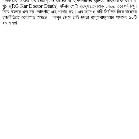
কলকাতার আরজি কর মেডিক্যাল কলেজ ও হাসপাতালের জুনিয়র ডাক্তারকে ধর্ষণ ও
খুনের(RG Kar Doctor Death) ঘটনায় গোটা রাজ্যে তোলপাড় চলছে, তবে ধর্ষণ-খুন
নিয়ে বাংলায় এত বড় তোলপাড় এই প্রথম নয়। এর আগেও নারী নির্যাতন নিয়ে রাজ্যের
রাজনীতিতে তোলপাড় হয়েছে। আসুন জেনে নেই মমতা বন্দ্যোপাধ্যায়ের শাসনের ১০টি
বড় মামলা।