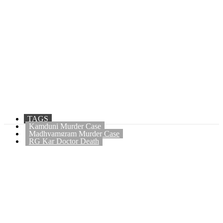
TAGS
Kamduni Murder Case
Madhyamgram Murder Case
RG Kar Doctor Death