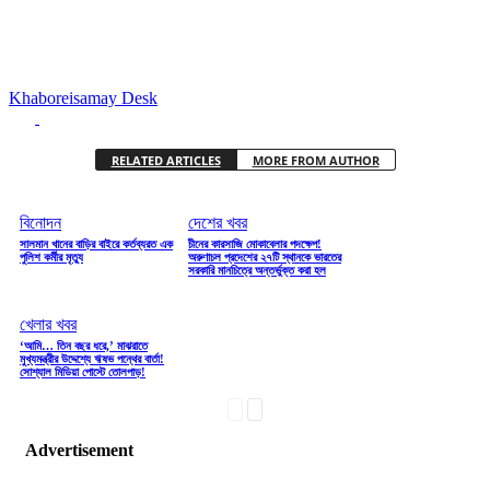
Khaboreisamay Desk
RELATED ARTICLES
MORE FROM AUTHOR
বিনোদন
দেশের খবর
সালমান খানের বাড়ির বাইরে কর্তব্যরত এক
চীনের কারসাজি মোকাবেলার পদক্ষেপ!
পুলিশ কর্মীর মৃত্যু
অরুণাচল প্রদেশের ২৭টি স্থানকে ভারতের
সরকারি মানচিত্রে অন্তর্ভুক্ত করা হল
খেলার খবর
‘আমি… তিন বছর ধরে,’ মাঝরাতে
মুখ্যমন্ত্রীর উদ্দেশ্যে ঋষভ পন্থের বার্তা!
সোশ্যাল মিডিয়া পোস্টে তোলপাড়!
Advertisement