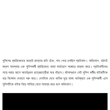
পুলিশের ব্যারিকেডের মধ্যেই রাস্তায় ছবি এঁকে, গান গেয়ে চলছিল প্রতিবাদ। অভিযোগ, হঠাৎই
মদ্যপ অবস্থায় এক পুলিশকর্মী ব্যারিকেডে থাকা গার্ডরেলে সজোরে ধাক্কা মারে। প্রতিবাদীদের
গায়ে পরার আগে আতঙ্কিত ছাত্রছাত্রীরা সরে দাঁড়ান। ঘটনাস্থলে সেই পুলিশ কর্মীর বাইকটিকে
ধরে বিক্ষোভ দেখাতে শুরু করে। বেগতিক দেখে খানিক দূরে থাকা কর্তব্যরত এক পুলিশকর্মী এসে
পুলিশটিকে বাইক নিয়ে পালিয়ে যেতে সাহায্য করে বলে অভিযোগ।