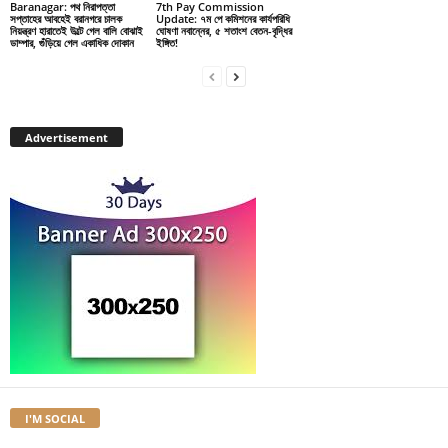
Baranagar: পথ নিরাপত্তা
7th Pay Commission
সপ্তাহের আবহেই বরানগরে চালক
Update: ৭ম পে কমিশনের কার্যপরিধি
নিয়ন্ত্রণ হারাতেই উল্টে গেল বালি বোঝাই
ঘোষণা নবান্নের, ৫ শতাংশ বেতন-বৃদ্ধির
ডাম্পার, গুঁড়িয়ে গেল একাধিক দোকান
ইঙ্গিত!
Advertisement
I'M SOCIAL