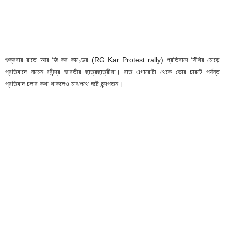
শুক্রবার রাতে আর জি কর কাণ্ডের (RG Kar Protest rally) প্রতিবাদে সিঁথির মোড়ে
প্রতিবাদে নামেন রবীন্দ্র ভারতীর ছাত্রছাত্রীরা। রাত এগারোটা থেকে ভোর চারটে পর্যন্ত
প্রতিবাদ চলার কথা থাকলেও মাঝপথে ঘটে ছন্দপতন।