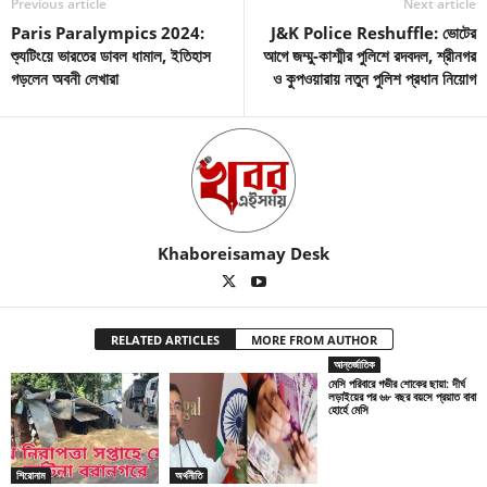
Previous article
Next article
Paris Paralympics 2024:
J&K Police Reshuffle: ভোটের
শ্যুটিংয়ে ভারতের ডাবল ধামাল, ইতিহাস
আগে জম্মু-কাশ্মীর পুলিশে রদবদল, শ্রীনগর
গড়লেন অবনী লেখারা
ও কুপওয়ারায় নতুন পুলিশ প্রধান নিয়োগ
Khaboreisamay Desk
RELATED ARTICLES
MORE FROM AUTHOR
আন্তর্জাতিক
মেসি পরিবারে গভীর শোকের ছায়া: দীর্ঘ
লড়াইয়ের পর ৬৮ বছর বয়সে প্রয়াত বাবা
হোর্হে মেসি
শিরোনাম
অর্থনীতি