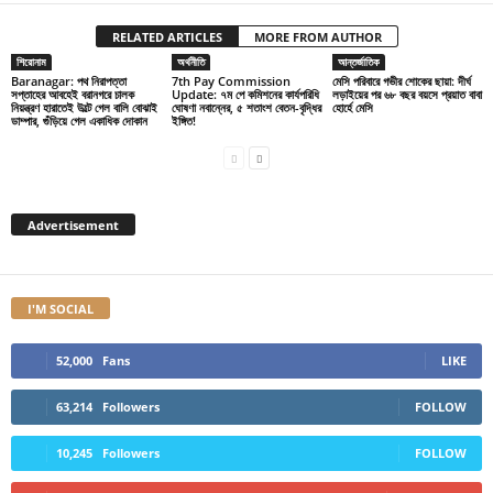
RELATED ARTICLES
MORE FROM AUTHOR
শিরোনাম
অর্থনীতি
আন্তর্জাতিক
Baranagar: পথ নিরাপত্তা
7th Pay Commission
মেসি পরিবারে গভীর শোকের ছায়া: দীর্ঘ
সপ্তাহের আবহেই বরানগরে চালক
Update: ৭ম পে কমিশনের কার্যপরিধি
লড়াইয়ের পর ৬৮ বছর বয়সে প্রয়াত বাবা
নিয়ন্ত্রণ হারাতেই উল্টে গেল বালি বোঝাই
ঘোষণা নবান্নের, ৫ শতাংশ বেতন-বৃদ্ধির
হোর্হে মেসি
ডাম্পার, গুঁড়িয়ে গেল একাধিক দোকান
ইঙ্গিত!
Advertisement
I'M SOCIAL
52,000
Fans
LIKE
63,214
Followers
FOLLOW
10,245
Followers
FOLLOW