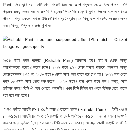
Pant) নিয়ে খুশি নয়। তাই তারা পরবর্তী নিলামের আগে পন্তকে ছেড়ে দিতে পারেন। যদি
পন্তকে ছেড়ে দেওয়া হয়, তাহলে তিনি মহেন্দ্র সিং ধোনির চেন্নাই সুপার কিংসের সঙ্গে যোগ দিতে
পারেন। পন্ত একজন অভিজ্ঞ উইকেটকিপার-ব্যাটসম্যান। বেশকিছু ভাল পারফর্মও করেছেন দলের
হয়ে। কিন্তু দিল্লি তার ওপর খুশি নয়।
২০১৬ সালে ঋষভ পন্থের (Rishabh Pant) অভিষেক হয়। তারপর থেকে দিল্লি
ক্যাপিটালসের হয়েই খেলছেন তিনি। ২০১৬ সালে ১.৯০ কোটি টাকায় পন্তকে কিনেছিল দিল্লি
ডেয়ারডেভিলস। এর পর ২০১৮ সালে ৮ কোটি টাকা দিয়ে তাঁকে ধরে রাখা হয়। ২০২২ সাল থেকে
পন্ত ১৬ কোটি টাকা পেতে শুরু করেন। ২০২৩ সালেও তার একই দামে ছিল। কিন্তু একটি
দুর্ঘটনার কারণে তিনি ঐ বছর খেলতে পারেননি। এখন তিনি দিল্লি দল থেকে ছিটকে যেতে পারেন
বলে মনে করা হচ্ছে।
এখনও পর্যন্ত আইপিএল-এ ১১১টি ম্যাচ খেলেছেন ঋষভ (Rishabh Pant) । তিনি ৩২৮৪
রান করেছেন। আইপিএলে পন্ত ১টি সেঞ্চুরি ও ১৮টি অর্ধশতরান করেছেন। ২০১৮ সালের মরশুমটি
পন্তের জন্য দুর্দান্ত ছিল। ১৪ ম্যাচে তিনি ৬৮৪ রান করেন। সে বছর একটি সেঞ্চুরি ও পাঁচটি