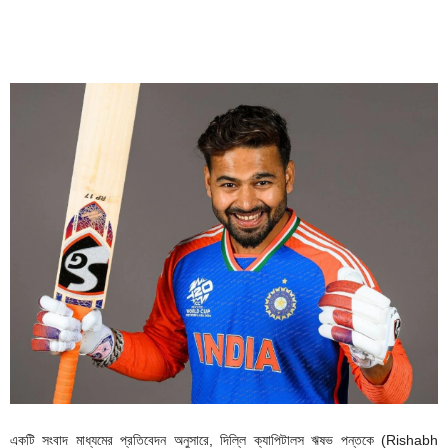
একটি সংবাদ মাধ্যমের প্রতিবেদন অনুসারে, দিল্লি ক্যাপিটালস ঋষভ পন্তকে (Rishabh