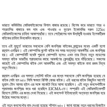
ভারতে কমিউটার মোটরসাইকেলের বিশাল বাজার রয়েছে। বিশেষ করে ভারতে শহর ও
শহরতলির বাজারে কম দাম এবং পাওয়ার ও ফুয়েল ইকোনমির দরুন 125cc
মোটরসাইকেলের চাহিদা আকাশছোঁয়া। তবে পেট্রোলের দাম ঊর্ধ্বমুখী হওয়ায় ইলেকট্রিক
বাইকের চাহিদা দিনকেদিন বাড়ছে।
তবে এই মুহূর্তে ভারতের সবথেকে বেশি জনপ্রিয় বাইকের ব্র্যান্ডের মধ্যে একটি হলো
রয়্যাল এনফিল্ড। এই কোম্পানির বুলেট বাইক সব সময় অত্যন্ত আকর্ষণীয় এবং জনপ্রিয়
হয়। এই কোম্পানিটি যথেষ্ট পুরনো কোম্পানি হলেও এখন তার নিত্য নতুন মডেলের
সমস্ত বাইক ভারতীয় গ্রাহকদের কাছে আকর্ষণের কেন্দ্রবিন্দু হয়ে দাঁড়িয়েছে। সকলের
কাছেই এই কোম্পানির বাইক বেশ আকর্ষণীয় এবং এই সমস্ত বাইকে নানা রকম নিত্য
নতুন ফিচার।
রয়্যাল এনফিল্ড এর সমস্ত লেটেস্ট বাইক এর মধ্যে সবথেকে বেশি জনপ্রিয় হয়েছে যে
বাইক সেটা হল ৬৫০ সিসি ক্ষমতা বিশিষ্ট বোবর বাইক। এই ধরনের বাইক কিছুদিন আগেই
ডুয়াল টোন আলয় হুইল এর সঙ্গে মার্কেটে নিয়ে আসা হয়েছিল। এই নতুন কনসেপ্টটিকে
প্রথমবার জনপ্রিয় করে ধরা হয়েছিল EICMA-তে। সম্প্রতি এই মোটরসাইকেলটি
বিদেশে টেস্টিং এর জন্য দেখা গিয়েছে। এই কনসেপ্ট ইতিমধ্যেই অত্যন্ত জনপ্রিয় হয়ে
উঠেছে সকলের মধ্যে।
এই নতুন কনসেপ্টের নাম দেওয়া হয়েছে শটগান ৬৫০। জানা যাচ্ছে নতুন ধরনের ডিজাইন