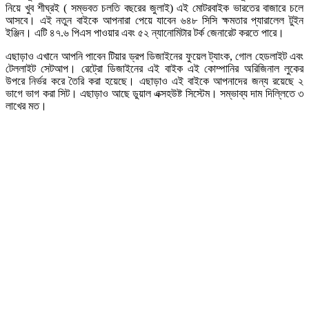
নিয়ে খুব শীঘ্রই ( সম্ভবত চলতি বছরের জুলাই) এই মোটরবাইক ভারতের বাজারে চলে
আসবে। এই নতুন বাইকে আপনারা পেয়ে যাবেন ৬৪৮ সিসি ক্ষমতার প্যারালেল টুইন
ইঞ্জিন। এটি ৪৭.৬ পিএস পাওয়ার এবং ৫২ ন্যানোমিটার টর্ক জেনারেট করতে পারে।
এছাড়াও এখানে আপনি পাবেন টিয়ার ড্রপ ডিজাইনের ফুয়েল ট্যাংক, গোল হেডলাইট এবং
টেললাইট সেটআপ। রেট্রো ডিজাইনের এই বাইক এই কোম্পানির অরিজিনাল লুকের
উপরে নির্ভর করে তৈরি করা হয়েছে। এছাড়াও এই বাইকে আপনাদের জন্য রয়েছে ২
ভাগে ভাগ করা সিট। এছাড়াও আছে ডুয়াল এক্সহউষ্ট সিস্টেম। সম্ভাব্য দাম দিল্লিতে ৩
লাখের মত।