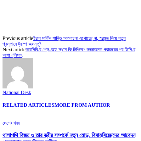
Previous article
ইরান-মার্কিন শান্তি আলোচনা এগোচ্ছে না, হরমুজ নিয়ে নতুন
প্রস্তাবে ট্রাম্প অসন্তুষ্ট
Next article
আরসিবি-র প্লে-অফ স্থান কি নিশ্চিত? লজ্জাজনক পরাজয়ের পর ডিসি-র
আশা ধূলিসাৎ
National Desk
RELATED ARTICLES
MORE FROM AUTHOR
দেশের খবর
থালাপথি বিজয় ও তার স্ত্রীর সম্পর্কে নতুন মোড়, বিবাহবিচ্ছেদের আবেদন