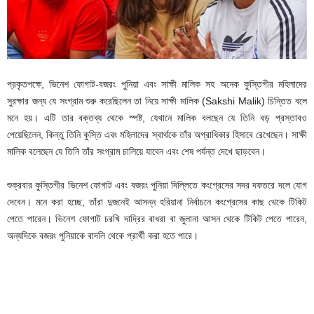
প্রকৃতপক্ষে, ভিনেশ ফোগাট-বজরং পুনিয়া এবং সাক্ষী মালিক সহ অনেক কুস্তিগীর মহিলাদের
সুরক্ষার জন্য যে সংগ্রাম শুরু করেছিলেন তা নিয়ে সাক্ষী মালিক (Sakshi Malik) চিন্তিত বলে
মনে হয়। এটি তার বক্তব্য থেকে স্পষ্ট, যেখানে মালিক বলছেন যে তিনি বড় প্রস্তাবও
পেয়েছিলেন, কিন্তু তিনি কুস্তি এবং মহিলাদের স্বার্থকে তাঁর অগ্রাধিকার হিসাবে রেখেছেন। সাক্ষী
মালিক বলেছেন যে তিনি তাঁর সংগ্রাম চালিয়ে যাবেন এবং শেষ পর্যন্ত দেখে ছাড়বেন।
শুক্রবার কুস্তিগীর ভিনেশ ফোগাট এবং বজরং পুনিয়া দিল্লিতে কংগ্রেসের সদর দফতরে দলে যোগ
দেবেন। মনে করা হচ্ছে, তাঁরা দুজনেই আসন্ন হরিয়ানা নির্বাচনে কংগ্রেসের কাছ থেকে টিকিট
পেতে পারেন। ভিনেশ ফোগাট চরখি দাদ্রির বাধরা বা জুলানা আসন থেকে টিকিট পেতে পারেন,
অন্যদিকে বজরং পুনিয়াকে বাদলি থেকে প্রার্থী করা হতে পারে।