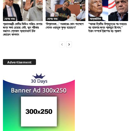
দেশের খবর
দেশের খবর
আন্তর্জাতিক
প্রধানমন্ত্রী মোদীর ভিডিও সরিয়ে ফেলার
‘বিশ্বাসভঙ্গ…’ সরকারের কোন পদক্ষেপে
“আমরা দ্বিতীয় বিশ্বযুদ্ধের পর সবচেয়ে
জন্য ক্ষমা চেয়েছে মেটা, ভুল স্বীকার
সোনম ওয়াংচুক ক্ষুব্ধ হয়েছেন?
বড় হামলার জন্য প্রস্তুত ছিলাম,”
করলেন গ্লোবাল অ্যাফেয়ার্স চিফ
ইরান সম্পর্কে ট্রাম্পের বড় প্রকাশ
জোয়েল কাপলান
Advertisement