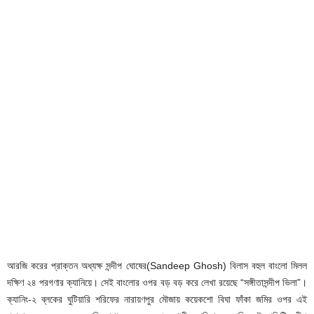
আরজি করের প্রাক্তন অধ্যক্ষ সন্দীপ ঘোষের(Sandeep Ghosh) বিলাস বহুল বাংলো মিলল
দক্ষিণ ২৪ পরগণার ক্যানিয়ে। সেই বাংলোর ওপর বড় বড় করে লেখা রয়েছে “সঙ্গীতাসন্দীপ ভিলা”।
ক্যানিং-২ ব্লকের ঘুটিয়ারি শরিফের নারায়ণপুর মৌজায় কয়েকশো বিঘা ফাঁকা জমির ওপর এই