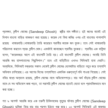
প্রসঙ্গত, সন্দীপ ঘোষের (Sandeep Ghosh) স্ত্রীর নাম সঙ্গীতা। দুই জনের নামেই এই
বিশাল বাংলো বাড়ির নামকরণ করা হয়েছে। কয়েক শো বিঘা জমির ওপর এই বাংলোর পাশাপাশি
রয়েছে খামারবাড়ি।খামারবাড়ি তৈরি করেছেন স্থানীয় কয়েক জন যুবক। তবে সেই খামারবাড়ি
পরিচালনা করতেন স্বয়ং সন্দীপ ঘোষ। এমনটাই জানাচ্ছেন স্থানীয় যুবকরা। স্থানীয় এক বাসিন্দা
বলেন, “কয়েকবছর আগে এই বাংলোটি তৈরি হয়। এই বাংলোটি সন্দীপ ঘোষের। শুনেছি তিনি
আরজি কর হাসপাতালের প্রিন্সিপাল।” তবে এই বাড়িটিতে এখনও সিবিআই হানা দেয়নি।
অন্যদিকে, সিবিআই শুক্রবার সকাল থেকেই সন্দীপ ঘোষের বেলেঘাটার বাড়িতে নতুন করে তল্লাশি
অভিযান চালিয়েছে। এর আগের দিনের তল্লাশিতে একাধিক গুরুত্বপূর্ণ নথি পাওয়া গিয়েছে। সেই
নথির মধ্যে অন্যতম রয়েছে, সন্দীপ ঘোষের নামে অভিযোগপত্র। যার অর্থ দাঁড়ায় সন্দীপ ঘোষের
নামে যে সব অভিযোগ জমা পড়ত, তা সরাসরি সন্দীপ ঘোষের হাতেই যেতো বলে প্রাথমিকভাবে মনে
করা হচ্ছে।
গত ৯ আগস্ট আরজি করে এক তরুণী চিকিৎসকের মৃত্যুর ঘটনায় সন্দীপ ঘোষের (Sandeep
Ghosh) ভূমিকা নিয়ে বার বার প্রশ্ন উঠতে শুরু করে। ১৩ আগস্ট সিবিআই এই মামলার