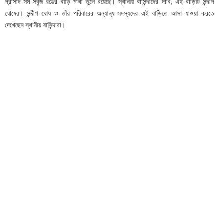
প্রাসাদ সম সবুজ রঙের বাড়ি মাথা তুলে রয়েছে। স্থানীয় বাসিন্দাদের দাবি, এই বাড়িটি সন্দীপ
ঘোষের। সন্দীপ ঘোষ ও তাঁর পরিবারের অন্যান্য সদস্যদের এই বাড়িতে আসা যাওয়া করতে
দেখেছেন স্থানীয় বাসিন্দারা।