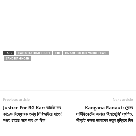
TAGS
CALCUTTA HIGH COURT
CBI
RG KAR DOCTOR MURDER CASE
SANDEEP GHOSH
Previous article
Next article
Justice For RG Kar: আরজি কর
Kangana Ranaut: সেন্সর
কাণ্ডে বিস্ফোরক তথ্য সিবিআইয়ে হাতে!
সার্টিফিকেটের অভাবে ‘ইমার্জেন্সি’ স্থগিত,
সঞ্জয় রায়ের সঙ্গে আর কে ছিল
শীঘ্রই কঙ্গনা জানাবেন নতুন মুক্তির দিন