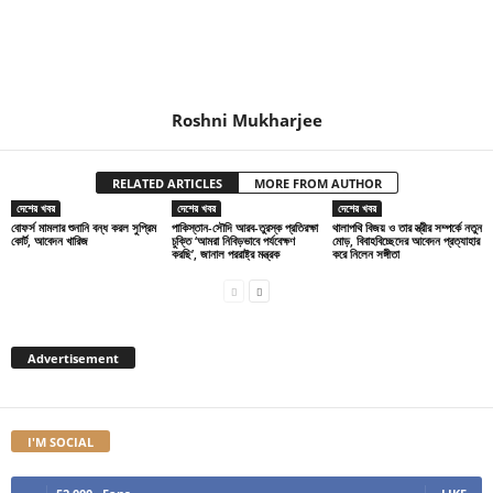
Roshni Mukharjee
RELATED ARTICLES
MORE FROM AUTHOR
দেশের খবর
দেশের খবর
দেশের খবর
বোফর্স মামলার শুনানি বন্ধ করল সুপ্রিম
পাকিস্তান-সৌদি আরব-তুরস্ক প্রতিরক্ষা
থালাপথি বিজয় ও তার স্ত্রীর সম্পর্কে নতুন
কোর্ট, আবেদন খারিজ
চুক্তি ‘আমরা নিবিড়ভাবে পর্যবেক্ষণ
মোড়, বিবাহবিচ্ছেদের আবেদন প্রত্যাহার
করছি’, জানাল পররাষ্ট্র মন্ত্রক
করে নিলেন সঙ্গীতা
Advertisement
I'M SOCIAL