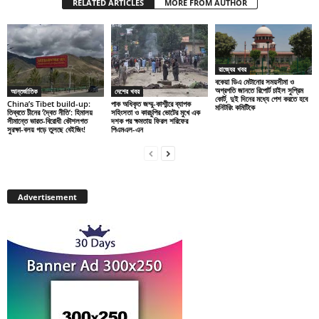
RELATED ARTICLES
MORE FROM AUTHOR
রাজ্যের খবর
বকেয়া ডিএ মেটানোর সময়সীমা ও
অগ্রগতি জানতে রিপোর্ট চাইল সুপ্রিম
আন্তর্জাতিক
দেশের খবর
কোর্ট, দুই দিনের মধ্যে পেশ করতে হবে
China’s Tibet build-up:
পাক অধিকৃত জম্মু-কাশ্মীরে ব্যাপক
মনিটরিং কমিটিকে
তিব্বতে চীনের ‘দ্বৈত নীতি’: হিমালয়
সহিংসতা ও কারচুপির ভোটের মুখে এক
সীমান্তে ভারত-বিরোধী কৌশলগত
দশক পর ক্ষমতায় ফিরল শরিফের
সুরক্ষা-বলয় গড়ে তুলছে বেইজিং!
পিএমএল-এন
Advertisement