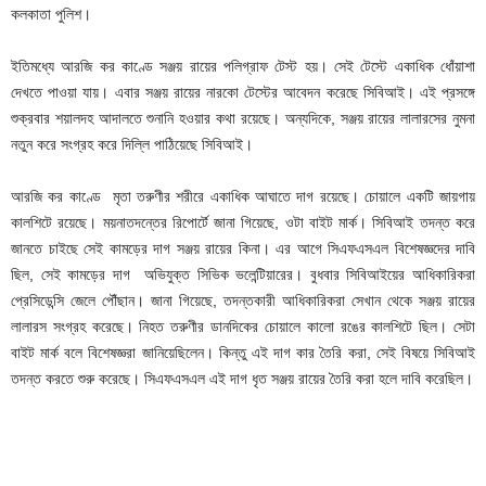
কলকাতা পুলিশ।
ইতিমধ্যে আরজি কর কাণ্ডে সঞ্জয় রায়ের পলিগ্রাফ টেস্ট হয়। সেই টেস্টে একাধিক ধোঁয়াশা
দেখতে পাওয়া যায়। এবার সঞ্জয় রায়ের নারকো টেস্টের আবেদন করেছে সিবিআই। এই প্রসঙ্গে
শুক্রবার শয়ালদহ আদালতে শুনানি হওয়ার কথা রয়েছে। অন্যদিকে, সঞ্জয় রায়ের লালারসের নুমনা
নতুন করে সংগ্রহ করে দিল্লি পাঠিয়েছে সিবিআই।
আরজি কর কাণ্ডে মৃতা তরুণীর শরীরে একাধিক আঘাতে দাগ রয়েছে। চোয়ালে একটি জায়গায়
কালশিটে রয়েছে। ময়নাতদন্তের রিপোর্টে জানা গিয়েছে, ওটা বাইট মার্ক। সিবিআই তদন্ত করে
জানতে চাইছে সেই কামড়ের দাগ সঞ্জয় রায়ের কিনা। এর আগে সিএফএসএল বিশেষজ্ঞদের দাবি
ছিল, সেই কামড়ের দাগ অভিযুক্ত সিভিক ভলেন্টিয়ারের। বুধবার সিবিআইয়ের আধিকারিকরা
প্রেসিডেন্সি জেলে পৌঁছান। জানা গিয়েছে, তদন্তকারী আধিকারিকরা সেখান থেকে সঞ্জয় রায়ের
লালারস সংগ্রহ করেছে। নিহত তরুণীর ডানদিকের চোয়ালে কালো রঙের কালশিটে ছিল। সেটা
বাইট মার্ক বলে বিশেষজ্ঞরা জানিয়েছিলেন। কিন্তু এই দাগ কার তৈরি করা, সেই বিষয়ে সিবিআই
তদন্ত করতে শুরু করেছে। সিএফএসএল এই দাগ ধৃত সঞ্জয় রায়ের তৈরি করা হলে দাবি করেছিল।