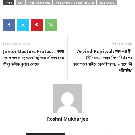
TAGS
CBI
PRESIDENCY JAIL
RG KAR DOCTOR DEATH CASE
SANJAY RAI
Previous article
Next article
Junior Doctors Protest : ধরনা
Arvind Kejriwal: আপ এর রি-
স্থলে অভয়া ক্লিনিক! জুনিয়র চিকিৎসকদের
ইউনিয়ন… সঞ্জয়-সিসোদিয়ার পর
তীব্র কটাক্ষ কুণাল ঘোষের
কারাগারের বাইরে কেজরিওয়াল, ৬ মাসে কী
পরিবর্তন?
Roshni Mukharjee