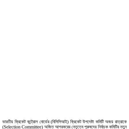
ভারতীয় ক্রিকেট কন্ট্রোল বোর্ডের (বিসিসিআই) ক্রিকেট উপদেষ্টা কমিটি অজয় রাত্রাকে
(Selection Committee) অজিত আগরকরের নেতৃত্বে পুরুষদের নির্বাচক কমিটির নতুন