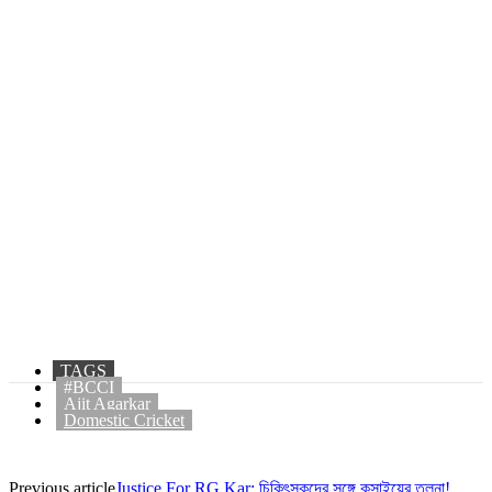
TAGS
#BCCI
Ajit Agarkar
Domestic Cricket
Previous article
Justice For RG Kar: চিকিৎসকদের সঙ্গে কসাইয়ের তুলনা!