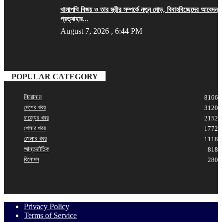
থালাপথি বিজয় ও তার স্ত্রীর সম্পর্কে নতুন মোড়, বিবাহবিচ্ছেদের আবেদন
প্রত্যাহার...
August 7, 2026 , 6:44 PM
POPULAR CATEGORY
শিরোনাম
8166
দেশের খবর
3120
রাজ্যের খবর
2152
খেলার খবর
1772
জেলার খবর
1118
আন্তর্জাতিক
818
বিনোদন
280
Privacy Policy
Terms of Service