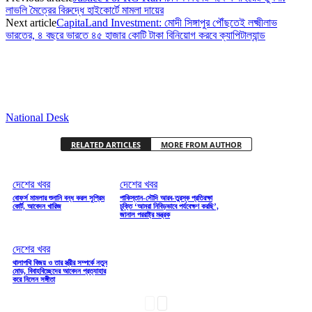
লাভলি মৈত্রের বিরুদ্ধে হাইকোর্টে মামলা দায়ের
Next article
CapitaLand Investment: মোদী সিঙ্গাপুর পৌঁছতেই লক্ষ্মীলাভ
ভারতের, ৪ বছরে ভারতে ৪৫ হাজার কোটি টাকা বিনিয়োগ করবে ক্যাপিটাল্যান্ড
National Desk
RELATED ARTICLES
MORE FROM AUTHOR
দেশের খবর
দেশের খবর
বোফর্স মামলার শুনানি বন্ধ করল সুপ্রিম
পাকিস্তান-সৌদি আরব-তুরস্ক প্রতিরক্ষা
কোর্ট, আবেদন খারিজ
চুক্তি ‘আমরা নিবিড়ভাবে পর্যবেক্ষণ করছি’,
জানাল পররাষ্ট্র মন্ত্রক
দেশের খবর
থালাপথি বিজয় ও তার স্ত্রীর সম্পর্কে নতুন
মোড়, বিবাহবিচ্ছেদের আবেদন প্রত্যাহার
করে নিলেন সঙ্গীতা