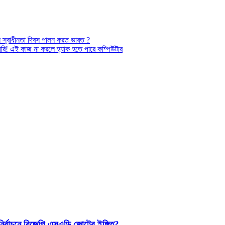
স্বাধীনতা দিবস পালন করত ভারত ?
রি! এই কাজ না করলে হ্যাক হতে পারে কম্পিউটার
 নির্বাচনে বিজেপি-এসএডি জোটের ইঙ্গিত?