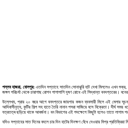
পল্লব হাজরা, বোলপুর:
এতদিন সপ্তাহে সাতদিন সোনাঝুরি হাট দেখা মিললেও এখন শুক্র, 
জঙ্গল পরিচর্যা থেকে চারাগাছ রোপন পাশাপাশি দূষণ রোধে এই সিদ্ধান্ত বনদপ্তরের। বনের সৌন্
উল্লেখ্য, প্রায় ২০ বছর আগে বনদপ্তরে জায়গায় কজন ব্যবসায়ী মিলে এই মেলার সূচনা
আদিবাসীনৃত্য, কুটির শিল্প সহ হাতে তৈরি নানান পসরা সাজিয়ে বসে বিক্রেতা। দীর্ঘ সময়
যত্রতত্ৰ ছড়িয়ে থাকে আবর্জনা। বন বিভাগের এই পদক্ষেপে কিছুটা হলেও তাতে লাগাম 
যদিও সপ্তাহের সাত দিনের বদলে চার দিন হাটের দিনক্ষণ বেঁধে দেওয়ায় মিশ্র প্রতিক্রিয়া 