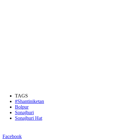
TAGS
#Shantiniketan
Bolpur
Sonajhuri
Sonajhuri Hat
Facebook