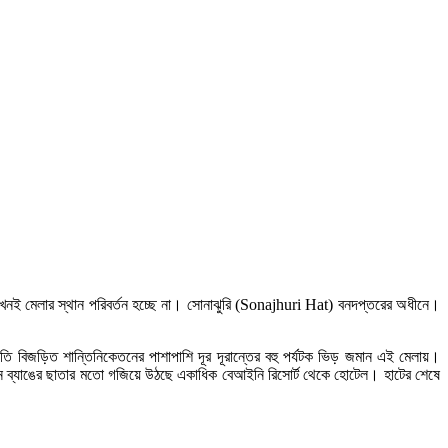
 এখনই মেলার স্থান পরিবর্তন হচ্ছে না। সোনাঝুরি (Sonajhuri Hat) বনদপ্তরের অধীনে।
ৃতি বিজড়িত শান্তিনিকেতনের পাশাপাশি দূর দূরান্তের বহু পর্যটক ভিড় জমান এই মেলায়।
ি এই বনে ব্যাঙের ছাতার মতো গজিয়ে উঠছে একাধিক বেআইনি রিসোর্ট থেকে হোটেল। হাটের শেষে