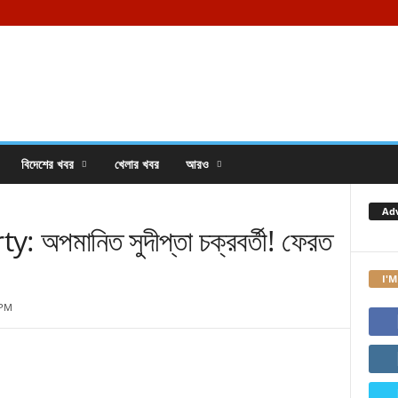
বিদেশের খবর
খেলার খবর
আরও
Ad
পমানিত সুদীপ্তা চক্রবর্তী! ফেরত
I'M
 PM