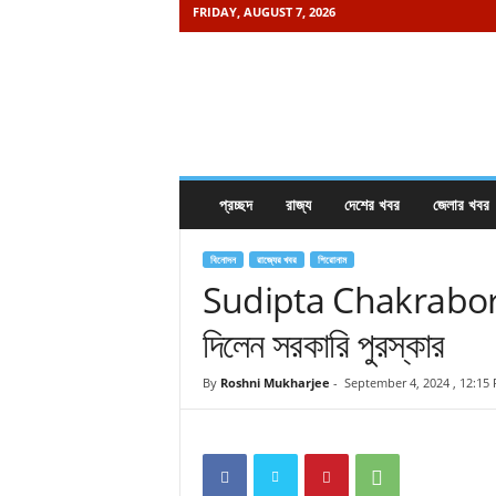
FRIDAY, AUGUST 7, 2026
K
h
a
b
o
r
e
প্রচ্ছদ
রাজ্য
দেশের খবর
জেলার খবর
i
s
a
বিনোদন
রাজ্যের খবর
শিরোনাম
m
Sudipta Chakraborty: অ
a
দিলেন সরকারি পুরস্কার
y
.
c
By
Roshni Mukharjee
-
September 4, 2024 , 12:15
o
m