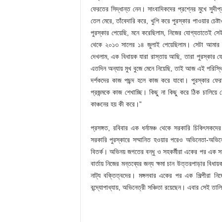
ফেরতের সিদ্ধান্ত নেন। সাংবাদিকদের প্রশ্নের মুখে সু
তেল মেরে, তাঁবেদারি করে, খুশি করে পুরস্কার পাওয়ার চেষ
পুরস্কার পেয়েছি, মনে করেছিলাম, নিজের যোগ্যতাতেই সেই প
থেকে ২০১৩ সালের ১৪ জুলাই পেয়েছিলাম। সেটা আমার দ
দেখলাম, এক বিধায়ক যারা রাস্তায় আছি, তারা পুরস্কার
এতদিন অন্যায় মুখ বুজে মেনে নিয়েছি, তাই আজ এই পরিস
দর্শকদের কাজ পছন্দ হলে কাজ করে যাবো। পুরস্কার 
প্রজন্মকে কাজ শেখাচ্ছি। কিছু না কিছু করে ঠিক চালিয়ে 
কাঞ্চনের হয় কী করে।”
প্রসঙ্গত, রবিবার এক ধর্নামঞ্চ থেকে সরকারি চিকিৎসকদে
সরকারি পুরস্কারে সম্মানিত হওয়ার পরেও অভিনেতা-অভিন
বিতর্ক। অভিনয় জগতের বন্ধু ও সহকর্মীরা একের পর এক সম
বার্তায় নিজের মন্তব্যের জন্য ক্ষমা চান উত্তরপাড়ার বিধা
নাট্য বক্তিত্বদের। মঙ্গলবার একের পর এক শিল্পীরা নিজ
বন্দ্যোপাধ্যায়, অভিনেত্রী সঞ্চিতা রয়েছেন। এবার সেই তালি