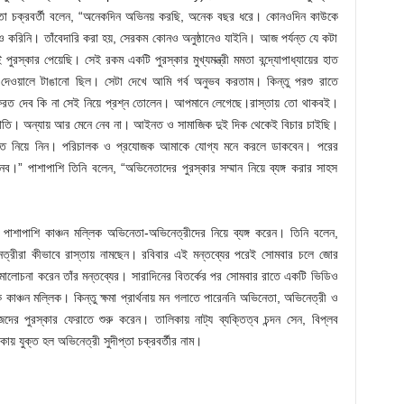
দীপ্তা চক্রবর্তী বলেন, “অনেকদিন অভিনয় করছি, অনেক বছর ধরে। কোনওদিন কাউকে
্টাও করিনি। তাঁবেদারি করা হয়, সেরকম কোনও অনুষ্ঠানেও যাইনি। আজ পর্যন্ত যে কটা
ুরস্কার পেয়েছি। সেই রকম একটি পুরস্কার মুখ্যমন্ত্রী মমতা বন্দ্যোপাধ্যায়ের হাত
েওয়ালে টাঙানো ছিল। সেটা দেখে আমি গর্ব অনুভব করতাম। কিন্তু পরশু রাতে
 ফেরত দেব কি না সেই নিয়ে প্রশ্ন তোলেন। আপমানে লেগেছে।রাস্তায় তো থাকবই।
্থিতি। অন্যায় আর মেনে নেব না। আইনত ও সামাজিক দুই দিক থেকেই বিচার চাইছি।
ফেরত নিয়ে নিন। পরিচালক ও প্রযোজক আমাকে যোগ্য মনে করলে ডাকবেন। পরের
নেব।” পাশাপাশি তিনি বলেন, “অভিনেতাদের পুরস্কার সম্মান নিয়ে ব্যঙ্গ করার সাহস
র পাশাপাশি কাঞ্চন মল্লিক অভিনেতা-অভিনেত্রীদের নিয়ে ব্যঙ্গ করেন। তিনি বলেন,
েত্রীরা কীভাবে রাস্তায় নামছেন। রবিবার এই মন্তব্যের পরেই সোমবার চলে জোর
ালোচনা করেন তাঁর মন্তব্যের। সারাদিনের বিতর্কের পর সোমবার রাতে একটি ভিডিও
য়ক কাঞ্চন মল্লিক। কিন্তু ক্ষমা প্রার্থনায় মন গলাতে পারেননি অভিনেতা, অভিনেত্রী ও
েদের পুরস্কার ফেরাতে শুরু করেন। তালিকায় নাট্য ব্যক্তিত্ব চন্দন সেন, বিপ্লব
কায় যুক্ত হল অভিনেত্রী সুদীপ্তা চক্রবর্তীর নাম।