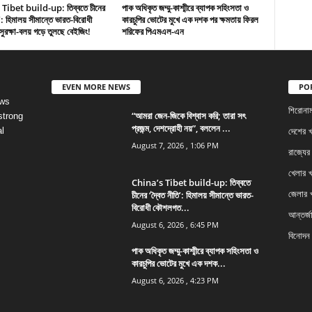
Tibet build-up: তিব্বতে চীনের
পাক অধিকৃত জম্মু-কাশ্মীরে ব্যাপক সহিংসতা ও
ি’: হিমালয় সীমান্তে ভারত-বিরোধী
কারচুপির ভোটের মুখে এক দশক পর ক্ষমতায় ফিরল
রক্ষা-বলয় গড়ে তুলছে বেইজিং!
শরিফের পিএমএল-এন
EVEN MORE NEWS
PO
ews
শিরোনা
“আমরা জেন-জিকে বিশ্বাস করি; তারা সৎ
strong
প্রজন্ম, দেশদ্রোহী নয়”, বললেন ...
l
দেশের 
August 7, 2026 , 1:06 PM
রাজ্যের
খেলার 
China’s Tibet build-up: তিব্বতে
চীনের ‘দ্বৈত নীতি’: হিমালয় সীমান্তে ভারত-
জেলার 
বিরোধী কৌশলগত...
আন্তর্জ
August 6, 2026 , 6:45 PM
বিনোদন
পাক অধিকৃত জম্মু-কাশ্মীরে ব্যাপক সহিংসতা ও
কারচুপির ভোটের মুখে এক দশক...
August 6, 2026 , 4:23 PM