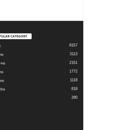
PULAR CATEGORY
8157
ম
3113
খবর
2151
 খবর
1772
খবর
1118
খবর
818
াতিক
280