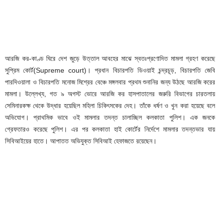
আরজি কর-কাণ্ড ঘিরে দেশ জুড়ে উত্তাল আবহের মাঝে স্বতঃপ্রণোদিত মামলা গ্রহণ করেছে
সুপ্রিম কোর্ট(Supreme court)। প্রধান বিচারপতি ডিওয়াই চন্দ্রচূড়, বিচারপতি জেবি
পারদিওয়ালা ও বিচারপতি মনোজ মিশ্রের বেঞ্চে মঙ্গলবার প্রথম শুনানির জন্য উঠছে আরজি করের
মামলা। উল্লেখ্য, গত ৯ অগস্ট ভোরে আরজি কর হাসপাতালের জরুরি বিভাগের চারতলায়
সেমিনারকক্ষ থেকে উদ্ধার হয়েছিল মহিলা চিকিৎসকের দেহ। তাঁকে ধর্ষণ ও খুন করা হয়েছে বলে
অভিযোগ। প্রাথমিক ভাবে ওই মামলার তদন্ত চালাচ্ছিল কলকাতা পুলিশ। এক জনকে
গ্রেফতারও করেছে পুলিশ। এর পর কলকাতা হাই কোর্টের নির্দেশে মামলার তদন্তভার যায়
সিবিআইয়ের হাতে। আপাতত অভিযুক্ত সিবিআই হেফাজতে রয়েছেন।