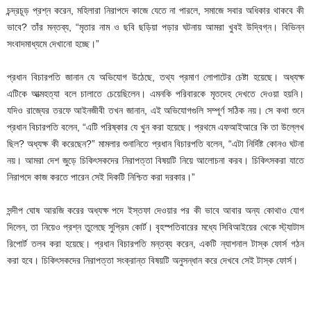
চন্দ্রচূড় প্রশ্ন করেন, মহিলারা নিরাপদে কাজে যেতে না পারলে, সমাজে সবার অধিকার থাকবে কী
ভাবে? তাঁর মন্তব্য, “মৃতার নাম ও ছবি ছড়িয়া পড়ার ঘটনায় আমরা খুবই উদ্বিগ্ন। বিভিন্ন
সংবাদমাধ্যমে দেখানো হচ্ছে।”
প্রধান বিচারপতি জানান যে অভিযোগ উঠেছে, তথ্য প্রমাণ লোপাটের চেষ্টা হয়েছে। অধ্যক্ষ
এটিকে আত্মহত্যা বলে চালাতে চেয়েছিলেন। এমনকি পরিবারকে মৃতদেহ দেখতে দেওয়া হয়নি।
যদিও রাজ্যের তরফে আইনজীবী তখন জানান, এই অভিযোগগুলি সম্পূর্ণ সঠিক নয়। সে কথা শুনে
প্রধান বিচারপতি বলেন, “এটি পরিষ্কার যে খুন করা হয়েছে। প্রথমে এফআইআরে কি তা উল্লেখ
ছিল? অধ্যক্ষ কী করেছেন?” মামলার শুনানিতে প্রধান বিচারপতি বলেন, “এটা নির্দিষ্ট কোনও ঘটনা
নয়। আমরা দেশ জুড়ে চিকিৎসকদের নিরাপত্তা বিষয়টি নিয়ে আলোচনা করব। চিকিৎসকরা যাতে
নিরাপদে কাজ করতে পারেন সেই দিকটি নিশ্চিত করা দরকার।”
সন্দীপ ঘোষ আরজি করের অধ্যক্ষ পদে ইস্তফা দেওয়ার পর কী ভাবে আবার অন্য কোথাও যোগ
দিলেন, তা নিয়েও প্রশ্ন তুলেছে সুপ্রিম কোর্ট। বৃহস্পতিবারের মধ্যে সিবিআইয়ের থেকে স্ট্যাটাস
রিপোর্ট তলব করা হয়েছে। প্রধান বিচারপতি মন্তব্য করেন, একটি ন্যাশনাল টাস্ক ফোর্স গঠন
করা হবে। চিকিৎসকদের নিরাপত্তা সংক্রান্ত বিষয়টি অনুসন্ধান করে দেখবে সেই টাস্ক ফোর্স।