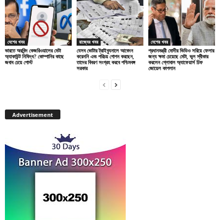
দেশের খবর
রাজ্যের খবর
দেশের খবর
ভারতে অরবিন্দ কেজরিওয়ালের মেটা
যেসব ভোটার ট্রাইব্যুনালে আবেদন
প্রধানমন্ত্রী মোদীর ভিডিও সরিয়ে ফেলার
অ্যাকাউন্ট নিষিদ্ধ? কোম্পানির কাছে
করেননি এবং পরিচয় গোপন করছেন,
জন্য ক্ষমা চেয়েছে মেটা, ভুল স্বীকার
জবাব চেয়ে পোস্ট
তাদের বিবরণ সংগ্রহ করবে পশ্চিমবঙ্গ
করলেন গ্লোবাল অ্যাফেয়ার্স চিফ
সরকার
জোয়েল কাপলান
Advertisement