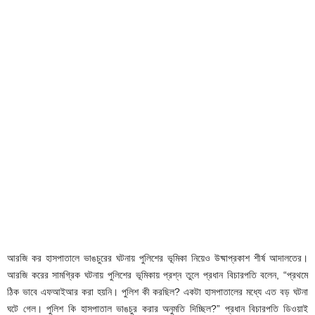
আরজি কর হাসপাতালে ভাঙচুরের ঘটনায় পুলিশের ভূমিকা নিয়েও উষ্মাপ্রকাশ শীর্ষ আদালতের।
আরজি করের সামগ্রিক ঘটনায় পুলিশের ভূমিকায় প্রশ্ন তুলে প্রধান বিচারপতি বলেন, “প্রথমে
ঠিক ভাবে এফআইআর করা হয়নি। পুলিশ কী করছিল? একটা হাসপাতালের মধ্যে এত বড় ঘটনা
ঘটে গেল। পুলিশ কি হাসপাতাল ভাঙচুর করার অনুমতি দিচ্ছিল?” প্রধান বিচারপতি ডিওয়াই