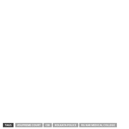
TAGS
#SUPREME COURT
CBI
KOLKATA POLICE
RG KAR MEDICAL COLLEGE