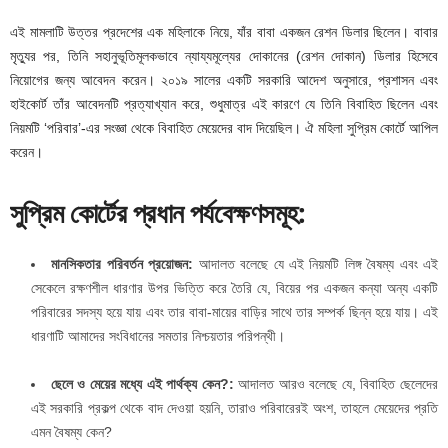
এই মামলাটি উত্তর প্রদেশের এক মহিলাকে নিয়ে, যাঁর বাবা একজন রেশন ডিলার ছিলেন। বাবার
মৃত্যুর পর, তিনি সহানুভূতিমূলকভাবে ন্যায্যমূল্যের দোকানের (রেশন দোকান) ডিলার হিসেবে
নিয়োগের জন্য আবেদন করেন। ২০১৯ সালের একটি সরকারি আদেশ অনুসারে, প্রশাসন এবং
হাইকোর্ট তাঁর আবেদনটি প্রত্যাখ্যান করে, শুধুমাত্র এই কারণে যে তিনি বিবাহিত ছিলেন এবং
নিয়মটি ‘পরিবার’-এর সংজ্ঞা থেকে বিবাহিত মেয়েদের বাদ দিয়েছিল। ঐ মহিলা সুপ্রিম কোর্টে আপিল
করেন।
সুপ্রিম কোর্টের প্রধান পর্যবেক্ষণসমূহ:
মানসিকতার পরিবর্তন প্রয়োজন:
আদালত বলেছে যে এই নিয়মটি লিঙ্গ বৈষম্য এবং এই
সেকেলে রক্ষণশীল ধারণার উপর ভিত্তি করে তৈরি যে, বিয়ের পর একজন কন্যা অন্য একটি
পরিবারের সদস্য হয়ে যায় এবং তার বাবা-মায়ের বাড়ির সাথে তার সম্পর্ক ছিন্ন হয়ে যায়। এই
ধারণাটি আমাদের সংবিধানের সমতার নিশ্চয়তার পরিপন্থী।
ছেলে ও মেয়ের মধ্যে এই পার্থক্য কেন?:
আদালত আরও বলেছে যে, বিবাহিত ছেলেদের
এই সরকারি প্রকল্প থেকে বাদ দেওয়া হয়নি, তারাও পরিবারেরই অংশ, তাহলে মেয়েদের প্রতি
এমন বৈষম্য কেন?