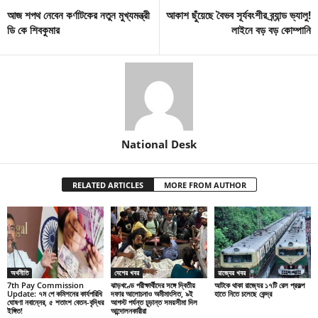
আজ শপথ নেবেন কর্ণাটকের নতুন মুখ্যমন্ত্রী
আকাশ ছুঁয়েছে বৈভব সূর্যবংশীর ব্র্যান্ড ভ্যালু!
ডি কে শিবকুমার
লাইনে বড় বড় কোম্পানি
National Desk
RELATED ARTICLES
MORE FROM AUTHOR
অর্থনীতি
দেশের খবর
রাজ্যের খবর
7th Pay Commission
ঝাড়খণ্ডে পরীক্ষার্থীদের সঙ্গে দ্বিতীয়
আটকে থাকা রাজ্যের ১৭টি রেল প্রকল্প
Update: ৭ম পে কমিশনের কার্যপরিধি
দফার আলোচনাও অমীমাংসিত, ৯ই
হাতে নিতে চলেছে কেন্দ্র
ঘোষণা নবান্নের, ৫ শতাংশ বেতন-বৃদ্ধির
আগস্ট পর্যন্ত চূড়ান্ত সময়সীমা দিল
ইঙ্গিত!
আন্দোলনকারীরা