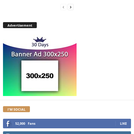
Advertisement
I'M SOCIAL
52,000
Fans
LIKE