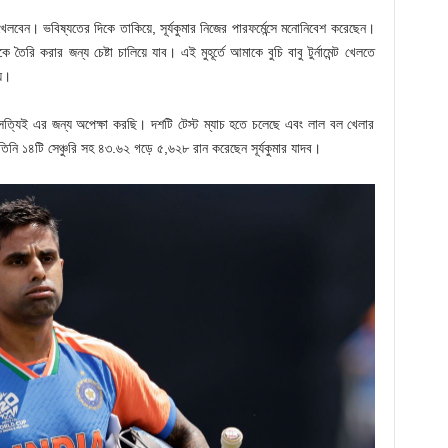
খেলবেন। ভবিষ্যতের দিকে তাকিয়ে, সূর্যকুমার নিজের পারফর্মেন্সে মনোনিবেশ করেছেন।
ৈরি করার জন্য চেষ্টা চালিয়ে যাব। এই মুহূর্তে আমাকে বুচি বাবু টুর্নামেন্ট খেলতে
য়।
্যিই এর জন্য অপেক্ষা করছি। দশটি টেস্ট ম্যাচ হতে চলেছে এবং লাল বল খেলার
নি ১৪টি সেঞ্চুরি সহ ৪৩.৬২ গড়ে ৫,৬২৮ রান করেছেন সূর্যকুমার যাদব।