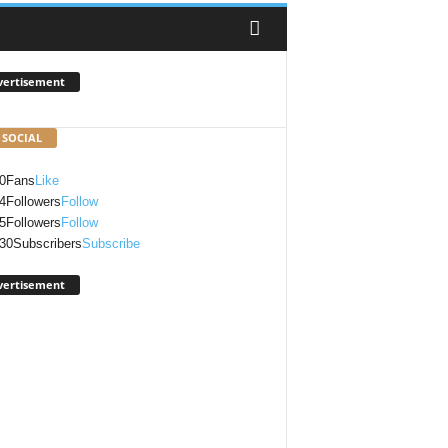
vertisement
 SOCIAL
0
Fans
Like
4
Followers
Follow
5
Followers
Follow
30
Subscribers
Subscribe
vertisement