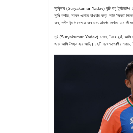
সূর্যকুমার (Suryakumar Yadav) বুচি বাবু টুর্নামেন্টেও 
সূর্যর কথায়, সামনে এগিয়ে যাওয়ার জন্য আমি নিজেই নিজেকে ত
হবে, দলীপ ট্রফি খেলতে হবে এবং তারপর দেখতে হবে কী হ
সূর্য (Suryakumar Yadav) বলেন, “তবে হ্যাঁ, আমি সত
জন্য আমি উৎসুক হয়ে আছি। ৮২টি প্রথম-শ্রেণীর ম্যাচে, তি