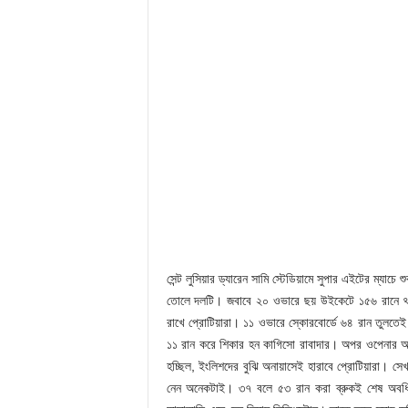
সেন্ট লুসিয়ার ড্যারেন সামি স্টেডিয়ামে সুপার এইটের ম্য
তোলে দলটি। জবাবে ২০ ওভারে ছয় উইকেটে ১৫৬ রানে থামে
রাখে প্রোটিয়ারা। ১১ ওভারে স্কোরবোর্ডে ৬৪ রান তুলতেই
১১ রান করে শিকার হন কাগিসো রাবাদার। অপর ওপেনার 
হচ্ছিল, ইংলিশদের বুঝি অনায়াসেই হারাবে প্রোটিয়ারা। সেখান
নেন অনেকটাই। ৩৭ বলে ৫৩ রান করা ব্রুকই শেষ অবধি