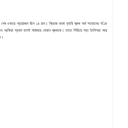
েষ ওভারে প্রয়োজন ছিল ১৪ রান। ক্রিজে থাকা হ্যারি ব্রুক অর্ধ শতরানের গণ্ডি
খ নরকিয়া প্রথম বলেই সাজঘরে ফেরান ব্রুককে। তাতে পিছিয়ে পড়া ইংলিশরা আর
কা।