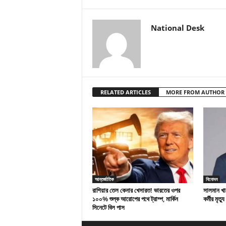
National Desk
RELATED ARTICLES
MORE FROM AUTHOR
আন্তর্জাতিক
বিনোদন
রাশিয়ার তেল কেনার খেসারত! ভারতের ওপর
সালমান খান
১০০% শুল্ক আরোপের পথে ট্রাম্প, মার্কিন
কর্মীর মৃত্যু
সিনেটে বিল পাস