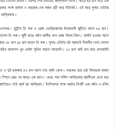
জমিয়ে তোলেন রাবাদা। এরপর শেষ ওভারের রুদ্ধশ্বাস নাটক। মাত্র ছয় রান দিয়ে এক
রিকার পক্ষে রাবাদা ও মহারাজ নেন সমান দুটি করে উইকেট। এই জয়ে সুপার এইটের
িণ আফ্রিকার।
টিয়া ওপেনার। কুইন্টন ডি কক ও রেজা হেনড্রিকসের উদ্বোধনী জুটিতে আসে ৮৬ রান।
ড় তোলেন ডি কক। জুটি ভাঙে মঈন আলীর বলে রেজা বিদায় নিলে। আউট হওয়ার আগে
ারে ৩৮ বলে ৬৫ রান করেন ডি কক। সুপার এইটের দুই ম্যাচেই ফিফটির দেখা পেলেন
হেনরিখ ক্লাসেন খুব একটা সুবিধা করতে পারেননি। ১৩ বলে আট রান করে রানআউট
চার ও দুই ছক্কায় ৪৩ রান আসে তার ব্যাট থেকে। ভয়ংকর হয়ে ওঠা মিলারকে থামান
স্পিনে বোল্ড হন মাত্র এক রানে। ভেঙে পড়া দক্ষিণ আফ্রিকার ব্যাটিংকে চেপে ধরে
শা জাগিয়েও তাই ব্যর্থ হয় আফ্রিকা। ইংলিশদের পক্ষে আর্চার তিনটি এবং মঈন ও রশিদ