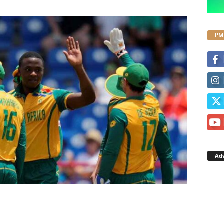
I'M
Ad