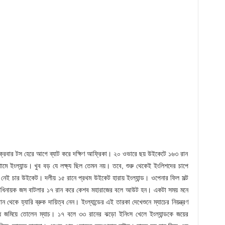
াচে শুক্রবার টস হেরে আগে ব্যাট করে দক্ষিণ আফ্রিকা। ২০ ওভারে ছয় উইকেটে ১৬৩ রান
 ইংল্যান্ড। খুব বড় যে লক্ষ্য ছিল তেমন নয়। তবে, শুরু থেকেই ইংলিশদের চাপে
 নেই চার উইকেট। দলীয় ১৫ রানে প্রথম উইকেট হারায় ইংল্যান্ড। ওপেনার ফিল সল্ট
অধিনায়ক জস বাটলার ১৭ রান করে কেশব মহারাজের বলে আউট হন। একটা সময় মনে
 থেকে হ্যারি ব্রুক দায়িত্ব নেন। ইংল্যান্ডের এই তারকা দেখেশুনে ম্যাচের নিয়ন্ত্রণ
 জমিয়ে তোলেন ম্যাচ। ১৭ বলে ৩৩ রানের ঝড়ো ইনিংস খেলে ইংল্যান্ডকে জয়ের