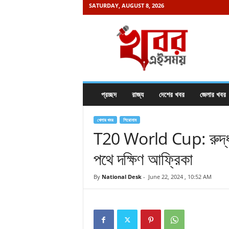
SATURDAY, AUGUST 8, 2026
K
h
a
b
o
r
e
প্রচ্ছদ
রাজ্য
দেশের খবর
জেলার খবর
i
s
a
খেলার খবর
শিরোনাম
m
T20 World Cup: রুদ্ধশ্বা
a
পথে দক্ষিণ আফ্রিকা
y
.
c
By
National Desk
-
June 22, 2024 , 10:52 AM
o
m