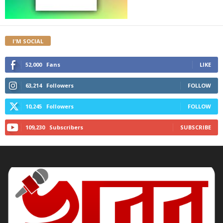
I'M SOCIAL
52,000
Fans
LIKE
63,214
Followers
FOLLOW
10,245
Followers
FOLLOW
109,230
Subscribers
SUBSCRIBE