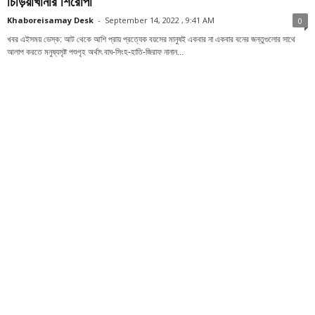
চিড়িয়াখানার শিরোপা
Khaboreisamay Desk
-
September 14, 2022 , 9:41 AM
0
খবর এইসময় ডেস্ক: আট থেকে আশি প্রায় প্রত্যেক বয়সের মানুষই একবার না একবার বনের জন্তুগুলোর সাথে
আলাপ করতে মনুষ্যসৃষ্ট পশুগৃহ অর্থাৎ বাঘ-সিংহ-হাতি-জিরাফ নানান...