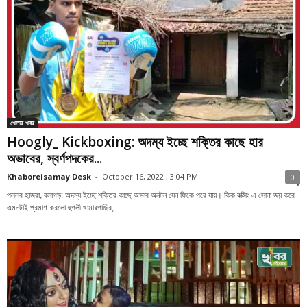
খেলার খবর
Hoogly_ Kickboxing: অদম্য ইচ্ছে শক্তির কাছে হার
অভাবের, স্বর্ণপদকের...
Khaboreisamay Desk
-
October 16, 2022 , 3:04 PM
0
পল্লব হাজরা, বলাগড়: অদম্য ইচ্ছে শক্তির কাছে অভাব অনটন যেন ফিকে পরে যায়। কিক বক্সিং এ সোনা জয় করে
এমনটাই প্রমাণ করলো হুগলী খামারগাছির,...