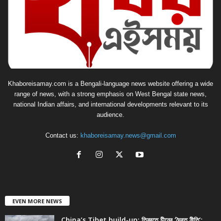
Khaboreisamay.com is a Bengali-language news website offering a wide
range of news, with a strong emphasis on West Bengal state news,
national Indian affairs, and international developments relevant to its
audience.
Contact us:
khaboreisamay.news@gmail.com
EVEN MORE NEWS
China’s Tibet build-up: তিব্বতে চীনের ‘দ্বৈত নীতি’: