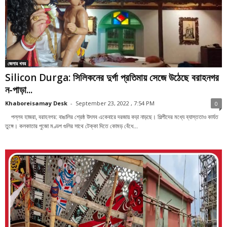
জেলার খবর
Silicon Durga: সিলিকনের দুর্গা প্রতিমায় সেজে উঠেছে বরাহনগর
ন-পাড়া...
Khaboreisamay Desk
-
September 23, 2022 , 7:54 PM
0
পল্লব হাজরা, বরাহনগর: বাঙালির শ্রেষ্ঠ উৎসব একেবারে দরজায় কড়া নাড়ছে। শিল্পীদের মধ্যে ব্যাস্ততাও কার্যত
তুঙ্গে। কলকাতার পুজো মণ্ডপ গুলির সাথে টেক্কা দিতে কোমড় বেঁধে...