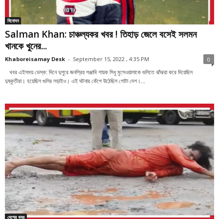
বিনোদন
Salman Khan: চাঞ্চল্যকর খবর ! তিহাড় জেলে বসেই সলমন
খানকে খুনের...
Khaboreisamay Desk
-
September 15, 2022 , 4:35 PM
0
খবর এইসময় ডেস্ক: দিনে দুপুরে জনপ্রিয় পঞ্জাবি গায়ক সিধু মুসেওয়ালাকে গুলিতে ঝাঁঝরা করে দিয়েছিল
দুষ্কৃতীরা। হয়েছিল গুলির লড়াইও। এই ঘটনায় কেঁপে উঠেছিল গোটা দেশ।...
দেশের খবর