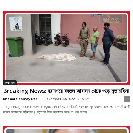
জেলার খবর
Breaking News: বরানগরে বহুতল আবাসন থেকে পড়ে মৃত মহিলা
Khaboreisamay Desk
-
November 30, 2022 , 7:15 AM
0
পল্লব হাজরা, বরাহনগর: সাতসকালে ঘুমের রেশ কাটতে না কাটতেই দুঃসংবাদে ঘুম ভাঙলো বরাহনগর বনহুগলী একটি
বহুতল আবাসনের বাসিন্দাদের। বহুতলের নীচে রক্তাক্ত অবস্থায় পড়ে রয়েছে...