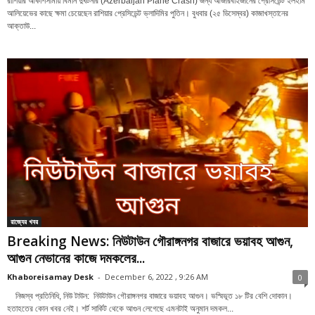
রাশিয়ার আকাশসীমায় বিমান দুর্ঘটনার (Azerbaijan Plane Crash) জন্য আজারবাইজানের প্রেসিডেন্ট ইলহাম
আলিয়েভের কাছে ক্ষমা চেয়েছেন রাশিয়ার প্রেসিডেন্ট ভ্লাদিমির পুতিন। বুধবার (২৫ ডিসেম্বর) কাজাখস্তানের
আক্তাউ...
রাজ্যের খবর
Breaking News: নিউটাউন গৌরাঙ্গনগর বাজারে ভয়াবহ আগুন,
আগুন নেভানের কাজে দমকলের...
Khaboreisamay Desk
-
December 6, 2022 , 9:26 AM
0
নিজস্ব প্রতিনিধি, নিউ টাউন: নিউটাউন গৌরাঙ্গনগর বাজারে ভয়াবহ আগুন। ভস্মিভূত ১৮ টির বেশি দোকান।
হতাহতের কোন খবর নেই। শর্ট সার্কিট থেকে আগুন লেগেছে এমনটাই অনুমান দমকল...