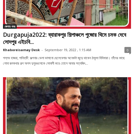
জেলার খবর
Durgapuja2022: ব্যারাকপুর শিল্পাঞ্চলে পুজোর থিমে চমক দেবে
সোদপুর এইচবি...
Khaboreisamay Desk
-
September 19, 2022 , 1:15 AM
0
পল্লব হাজরা, পানিহাটি: কল্পনার ভেলা ভাসানো ছেলেবেলার অনেকটা জুড়ে থাকেন ঠাকুমা দিদিমারা। তাঁঁদের কাছে
শোনা রূপকথার গল্প অলস দুপুরগুলোকে সোনালী করে তোলে আবার সত্যজিৎ...