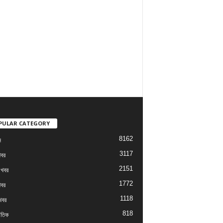
PULAR CATEGORY
8162
ম
3117
খবর
2151
 খবর
1772
খবর
1118
খবর
818
াতিক