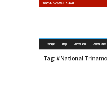
FRIDAY, AUGUST 7, 2026
K
h
a
b
o
r
e
প্রচ্ছদ
রাজ্য
দেশের খবর
জেলার খবর
i
s
Tag: #National Trinamo
a
m
a
y
.
c
o
m