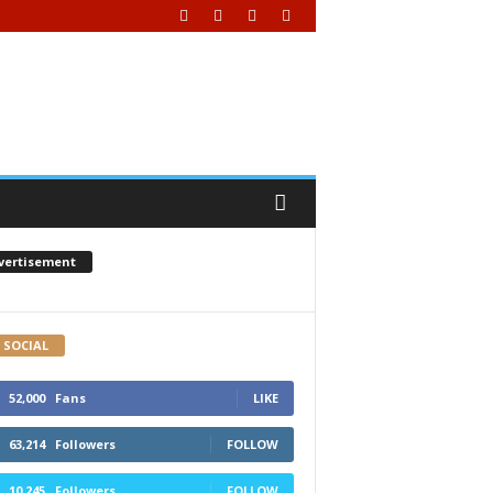
vertisement
M SOCIAL
52,000
Fans
LIKE
63,214
Followers
FOLLOW
10,245
Followers
FOLLOW