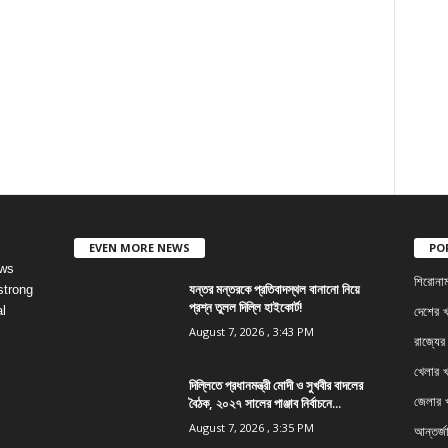
EVEN MORE NEWS
PO
ews
শিরোনা
যন্তর মন্তরকে প্রতিবাদস্থল বানানো নিয়ে
strong
প্রশ্ন তুলল দিল্লি হাইকোর্ট!
l
দেশের 
August 7, 2026 , 3:43 PM
রাজ্যের
খেলার 
দিল্লিতে প্রধানমন্ত্রী মোদী ও সুখবীর বাদলের
বৈঠক, ২০২৭ সালের পাঞ্জাব নির্বাচনে...
জেলার 
August 7, 2026 , 3:35 PM
আন্তর্জ