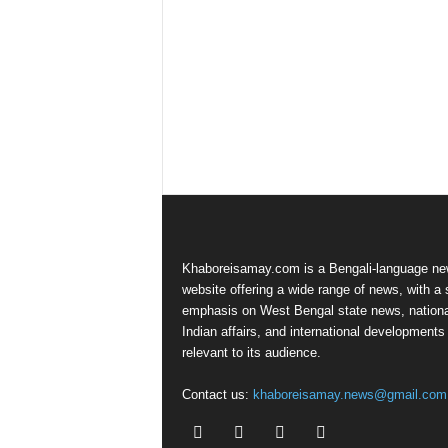
Khaboreisamay.com is a Bengali-language n
website offering a wide range of news, with a 
emphasis on West Bengal state news, nationa
Indian affairs, and international developments
relevant to its audience.
Contact us:
khaboreisamay.news@gmail.com