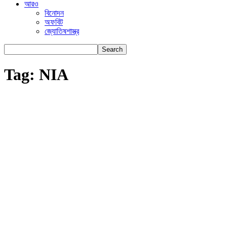
আরও
বিনোদন
অফবিট
জ্যোতিষশাস্ত্র
Tag: NIA