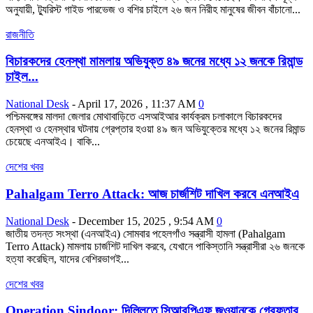
অনুযায়ী, ট্যুরিস্ট গাইড পারভেজ ও বশির চাইলে ২৬ জন নিরীহ মানুষের জীবন বাঁচানো...
রাজনীতি
বিচারকদের হেনস্থা মামলায় অভিযুক্ত ৪৯ জনের মধ্যে ১২ জনকে রিমান্ড
চাইল...
National Desk
-
April 17, 2026 , 11:37 AM
0
পশ্চিমবঙ্গের মালদা জেলার মোথাবাড়িতে এসআইআর কার্যক্রম চলাকালে বিচারকদের
হেনস্থা ও হেনস্থার ঘটনায় গ্রেপ্তার হওয়া ৪৯ জন অভিযুক্তের মধ্যে ১২ জনের রিমান্ড
চেয়েছে এনআইএ। বাকি...
দেশের খবর
Pahalgam Terro Attack: আজ চার্জশিট দাখিল করবে এনআইএ
National Desk
-
December 15, 2025 , 9:54 AM
0
জাতীয় তদন্ত সংস্থা (এনআইএ) সোমবার পহেলগাঁও সন্ত্রাসী হামলা (Pahalgam
Terro Attack) মামলায় চার্জশিট দাখিল করবে, যেখানে পাকিস্তানি সন্ত্রাসীরা ২৬ জনকে
হত্যা করেছিল, যাদের বেশিরভাগই...
দেশের খবর
Operation Sindoor: দিল্লিতে সিআরপিএফ জওয়ানকে গ্রেফতার