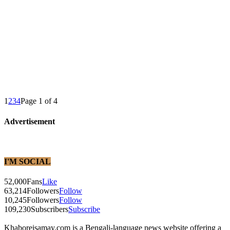
1
2
3
4
Page 1 of 4
Advertisement
I'M SOCIAL
52,000
Fans
Like
63,214
Followers
Follow
10,245
Followers
Follow
109,230
Subscribers
Subscribe
Khaboreisamay.com is a Bengali-language news website offering a