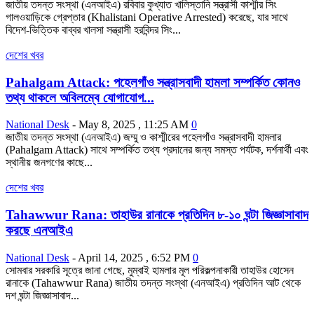
জাতীয় তদন্ত সংস্থা (এনআইএ) রবিবার কুখ্যাত খালিস্তানি সন্ত্রাসী কাশ্মীর সিং
গালওয়াড়িকে গ্রেপ্তার (Khalistani Operative Arrested) করেছে, যার সাথে
বিদেশ-ভিত্তিক বাব্বর খালসা সন্ত্রাসী হরবিন্দর সিং...
দেশের খবর
Pahalgam Attack: পহেলগাঁও সন্ত্রাসবাদী হামলা সম্পর্কিত কোনও
তথ্য থাকলে অবিলম্বে যোগাযোগ...
National Desk
-
May 8, 2025 , 11:25 AM
0
জাতীয় তদন্ত সংস্থা (এনআইএ) জম্মু ও কাশ্মীরের পহেলগাঁও সন্ত্রাসবাদী হামলার
(Pahalgam Attack) সাথে সম্পর্কিত তথ্য প্রদানের জন্য সমস্ত পর্যটক, দর্শনার্থী এবং
স্থানীয় জনগণের কাছে...
দেশের খবর
Tahawwur Rana: তাহাউর রানাকে প্রতিদিন ৮-১০ ঘন্টা জিজ্ঞাসাবাদ
করছে এনআইএ
National Desk
-
April 14, 2025 , 6:52 PM
0
সোমবার সরকারি সূত্রে জানা গেছে, মুম্বাই হামলার মূল পরিকল্পনাকারী তাহাউর হোসেন
রানাকে (Tahawwur Rana) জাতীয় তদন্ত সংস্থা (এনআইএ) প্রতিদিন আট থেকে
দশ ঘন্টা জিজ্ঞাসাবাদ...