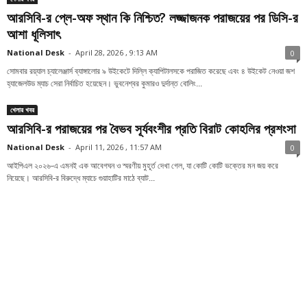
আরসিবি-র প্লে-অফ স্থান কি নিশ্চিত? লজ্জাজনক পরাজয়ের পর ডিসি-র
আশা ধূলিসাৎ
National Desk
-
April 28, 2026 , 9:13 AM
0
সোমবার রয়্যাল চ্যালেঞ্জার্স ব্যাঙ্গালোর ৯ উইকেটে দিল্লি ক্যাপিটালসকে পরাজিত করেছে এবং ৪ উইকেট নেওয়া জশ
হ্যাজেলউড ম্যাচ সেরা নির্বাচিত হয়েছেন। ভুবনেশ্বর কুমারও দুর্দান্ত বোলিং...
খেলার খবর
আরসিবি-র পরাজয়ের পর বৈভব সূর্যবংশীর প্রতি বিরাট কোহলির প্রশংসা
National Desk
-
April 11, 2026 , 11:57 AM
0
আইপিএল ২০২৬-এ এমনই এক আবেগঘন ও স্মরণীয় মুহূর্ত দেখা গেল, যা কোটি কোটি ভক্তের মন জয় করে
নিয়েছে। আরসিবি-র বিরুদ্ধে ম্যাচে গুয়াহাটির মাঠে ব্যাট...