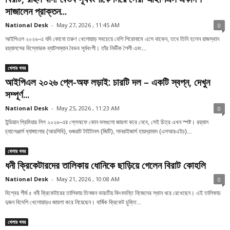
সাজালেন প্রাক্তন...
National Desk
-
May 27, 2026 , 11:45 AM
0
আইপিএল ২০২৬-এ যদি কোনো তরুণ খেলোয়াড় সবচেয়ে বেশি শিরোনামে এসে থাকেন, তবে তিনি হলেন রাজস্থান
রয়্যালসের বিস্ফোরক ব্যাটসম্যান বৈভব সূর্যবংশী। তাঁর নির্ভীক শৈলী এবং...
খেলার খবর
আইপিএল ২০২৬ প্লে-অফ লড়াই: চারটি দল – একটি স্বপ্ন, দেখুন
সম্পূর্ণ...
National Desk
-
May 25, 2026 , 11:23 AM
0
ইন্ডিয়ান প্রিমিয়ার লিগ ২০২৬-এর প্লেঅফে কোন দলগুলো জায়গা করে নেবে, সেই চিত্র এখন স্পষ্ট। রয়্যাল
চ্যালেঞ্জার্স ব্যাঙ্গালোর (আরসিবি), গুজরাট টাইটানস (জিটি), সানরাইজার্স হায়দ্রাবাদ (এসআরএইচ)...
খেলার খবর
ধনী ক্রিকেটারদের তালিকায় ধোনিকে ছাড়িয়ে গেলেন বিরাট কোহলি
National Desk
-
May 21, 2026 , 10:08 AM
0
বিশ্বের শীর্ষ ৫ ধনী ক্রিকেটারের তালিকায় তিনজন ভারতীয় কিংবদন্তি নিজেদের স্থান ধরে রেখেছেন। এই তালিকায়
দুজন বিদেশি খেলোয়াড়ও জায়গা করে নিয়েছেন। বার্ষিক ক্রিকেট চুক্তি...
খেলার খবর