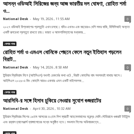
আসন্ন ওডিআই সিরিজের জন্য আজ ভারতীয় দল ঘোষণা, রোহিত শর্মা
ও...
National Desk
-
May 19, 2026 , 11:55 AM
0
২০২৭ ওডিআই বিশ্বকাপের প্রস্তুতি এখন চলছে। যদিও এখনও এক বছরেরও বেশি সময় বাকি, বিসিসিআই অন্তত
একটি রূপরেখা প্রস্তুত রাখতে চায়। ভারত ও আফগানিস্তানের মধ্যকার...
খেলার খবর
রোহিত শর্মা ও এমএস ধোনিকে পেছনে ফেলে নতুন ইতিহাস গড়লেন
বিরাট...
National Desk
-
May 14, 2026 , 8:50 AM
0
ইন্ডিয়ান প্রিমিয়াম লিগে (আইপিএল) যখনই রেকর্ডের কথা ওঠে , বিরাট কোহলির নাম সবসময়ই মাথায় আসে।
আইপিএল ২০২৬-এ কিং কোহলি আরও একবার এমন একটি মাইলফলক...
খেলার খবর
আরসিবি-র সঙ্গে হিসাব চুকিয়ে নেওয়ার সুযোগ গুজরাটের
National Desk
-
April 30, 2026 , 10:32 AM
0
ইন্ডিয়ান প্রিমিয়ার লিগের ১৯তম আসরের ৪২তম লিগ ম্যাচটি আহমেদাবাদের নরেন্দ্র মোদি স্টেডিয়ামে গুজরাট টাইটান্স
এবং রয়্যাল চ্যালেঞ্জার্স ব্যাঙ্গালোরের মধ্যে অনুষ্ঠিত হবে। শুভমান গিলের অধিনায়কত্বে...
খেলার খবর