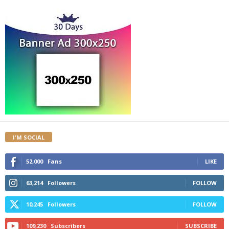
I'M SOCIAL
52,000
Fans
LIKE
63,214
Followers
FOLLOW
10,245
Followers
FOLLOW
109,230
Subscribers
SUBSCRIBE