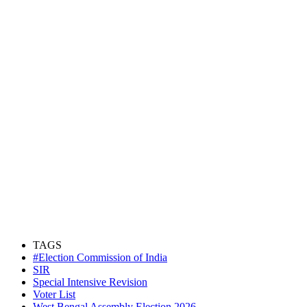
TAGS
#Election Commission of India
SIR
Special Intensive Revision
Voter List
West Bengal Assembly Election 2026