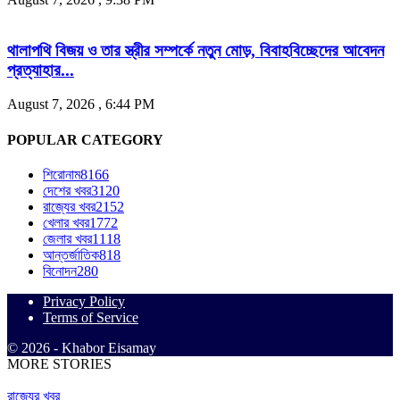
থালাপথি বিজয় ও তার স্ত্রীর সম্পর্কে নতুন মোড়, বিবাহবিচ্ছেদের আবেদন
প্রত্যাহার...
August 7, 2026 , 6:44 PM
POPULAR CATEGORY
শিরোনাম
8166
দেশের খবর
3120
রাজ্যের খবর
2152
খেলার খবর
1772
জেলার খবর
1118
আন্তর্জাতিক
818
বিনোদন
280
Privacy Policy
Terms of Service
© 2026 - Khabor Eisamay
MORE STORIES
রাজ্যের খবর