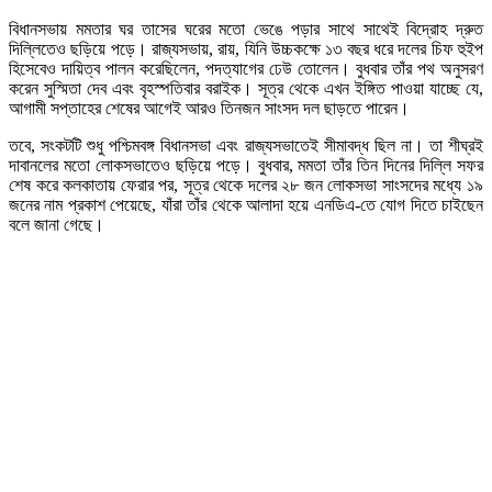
বিধানসভায় মমতার ঘর তাসের ঘরের মতো ভেঙে পড়ার সাথে সাথেই বিদ্রোহ দ্রুত
দিল্লিতেও ছড়িয়ে পড়ে। রাজ্যসভায়, রায়, যিনি উচ্চকক্ষে ১৩ বছর ধরে দলের চিফ হুইপ
হিসেবেও দায়িত্ব পালন করেছিলেন, পদত্যাগের ঢেউ তোলেন। বুধবার তাঁর পথ অনুসরণ
করেন সুস্মিতা দেব এবং বৃহস্পতিবার বরাইক। সূত্র থেকে এখন ইঙ্গিত পাওয়া যাচ্ছে যে,
আগামী সপ্তাহের শেষের আগেই আরও তিনজন সাংসদ দল ছাড়তে পারেন।
তবে, সংকটটি শুধু পশ্চিমবঙ্গ বিধানসভা এবং রাজ্যসভাতেই সীমাবদ্ধ ছিল না। তা শীঘ্রই
দাবানলের মতো লোকসভাতেও ছড়িয়ে পড়ে। বুধবার, মমতা তাঁর তিন দিনের দিল্লি সফর
শেষ করে কলকাতায় ফেরার পর, সূত্র থেকে দলের ২৮ জন লোকসভা সাংসদের মধ্যে ১৯
জনের নাম প্রকাশ পেয়েছে, যাঁরা তাঁর থেকে আলাদা হয়ে এনডিএ-তে যোগ দিতে চাইছেন
বলে জানা গেছে।