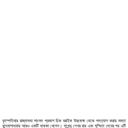
বৃহস্পতিবার রাজ্যসভা সাংসদ প্রকাশ চিক বরাইক উচ্চকক্ষ থেকে পদত্যাগ করায় মমতা
বন্দ্যোপাধ্যায় আরও একটি ধাক্কা খেলেন। সুখেন্দু শেখর রায় এবং সুস্মিতা দেবের পর এটি