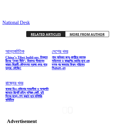
National Desk
RELATED ARTICLES
MORE FROM AUTHOR
আন্তর্জাতিক
দেশের খবর
China’s Tibet build-up: তিব্বতে
পাক অধিকৃত জম্মু-কাশ্মীরে ব্যাপক
চীনের ‘দ্বৈত নীতি’: হিমালয় সীমান্তে
সহিংসতা ও কারচুপির ভোটের মুখে এক
ভারত-বিরোধী কৌশলগত সুরক্ষা-বলয় গড়ে
দশক পর ক্ষমতায় ফিরল শরিফের
তুলছে বেইজিং!
পিএমএল-এন
রাজ্যের খবর
বকেয়া ডিএ মেটানোর সময়সীমা ও অগ্রগতি
জানতে রিপোর্ট চাইল সুপ্রিম কোর্ট, দুই
দিনের মধ্যে পেশ করতে হবে মনিটরিং
কমিটিকে
Advertisement