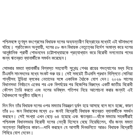
পশ্চিমবঙ্গে তৃণমূল কংগ্রেসের বিধায়ক দলের অভ্যন্তরীণ বিদ্রোহের মধ্যেই এই ঘটনাগুলো
ঘটছে। প্রতিবেদন অনুযায়ী, দলের ৫৮ জন বিধায়ক নেতৃত্বের নির্দেশ অমান্য করে দলের
আনুষ্ঠানিক প্রার্থী শোভনদেব চট্টোপাধ্যায়কে প্রত্যাখ্যান করে বিরোধী দলনেতার পদের
জন্য ঋতব্রত ব্যানার্জীকে সমর্থন করেছেন।
সোমবার মমতা ব্যানার্জীর বিশ্বস্ত সহযোগী সুখেন্দু শেখর রায়ের পদত্যাগের মধ্য দিয়ে
টিএমসি সাংসদদের মধ্যে সংকট শুরু হয়। সেই সময়েই টিএমসি প্রধান দিল্লিতে সোনিয়া
গান্ধীসহ ইন্ডিয়া ব্লকের নেতাদের সঙ্গে একাধিক বৈঠকে যোগ দেন। ২০২৬ সালের
বিধানসভা নির্বাচনে একের পর এক বিপর্যয়ের পর বিজেপির বিরুদ্ধে একটি জাতীয় বিরোধী
কৌশল তৈরি করতে এবং দলের ভবিষ্যৎ গতিপথ নিয়ে আলোচনা করার জন্যই এই
বৈঠকগুলো অনুষ্ঠিত হচ্ছিল।
দিন দিন তাঁর বিধায়ক দলের ওপর মমতার নিয়ন্ত্রণ দুর্বল হয়ে আসছে বলে মনে হচ্ছে, কারণ
তাঁর ৮০ জন বিধায়কের মধ্যে ৫৮ জনই বিদ্রোহী বিধায়ক ঋতব্রত ব্যানার্জীকে সমর্থন
করছেন। সেই সংখ্যা এখন বেড়ে ৬৪ হয়েছে এবং ঋতব্রত—যাঁকে মমতার সহকর্মীরাই
পশ্চিমবঙ্গ বিধানসভায় বিরোধী দলের নেত্রী হিসেবে বেছে নিয়েছিলেন, যাঁর জন্য মমতা
অত্যন্ত বিরক্তির কারণ—দাবি করছেন যে আগামী দিনগুলিতে আরও বিধায়ক বিদ্রোহী
শিবিরে যোগ দেবেন।