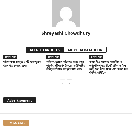
Shreyashi Chowdhury
RELATED ARTICLES
MORE FROM AUTHOR
রাজ্যের খবর
রাজ্যের খবর
রাজ্যের খবর
আটকে থাকা রাজ্যের ১৭টি রেল প্রকল্প
কালিম্পং ভ্রমণে পর্যটকদের জন্য নতুন
বকেয়া ডিএ মেটানোর সময়সীমা ও
হাতে নিতে চলেছে কেন্দ্র
আকর্ষণ, রবীন্দ্রনাথ ঠাকুরের স্মৃতিবিজড়িত
অগ্রগতি জানতে রিপোর্ট চাইল সুপ্রিম
গৌরীপুর হাউসের সংস্কার কাজ চলছে
কোর্ট, দুই দিনের মধ্যে পেশ করতে হবে
মনিটরিং কমিটিকে
Advertisement
I'M SOCIAL