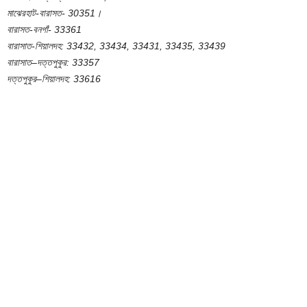
মাঝেরহাট-বারাসত- 30351।
বারাসত-বনগাঁ- 33361
বারাসাত-শিয়ালদহ: 33432, 33434, 33431, 33435, 33439
বারাসাত–দত্তপুকুর: 33357
দত্তপুকুর–শিয়ালদহ: 33616