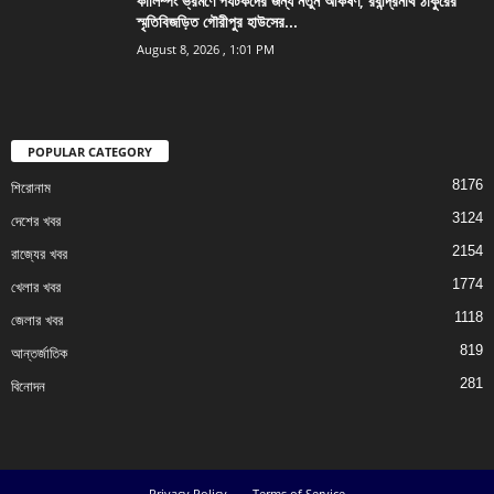
কালিম্পং ভ্রমণে পর্যটকদের জন্য নতুন আকর্ষণ, রবীন্দ্রনাথ ঠাকুরের
স্মৃতিবিজড়িত গৌরীপুর হাউসের...
August 8, 2026 , 1:01 PM
POPULAR CATEGORY
8176
শিরোনাম
3124
দেশের খবর
2154
রাজ্যের খবর
1774
খেলার খবর
1118
জেলার খবর
819
আন্তর্জাতিক
281
বিনোদন
Privacy Policy
Terms of Service