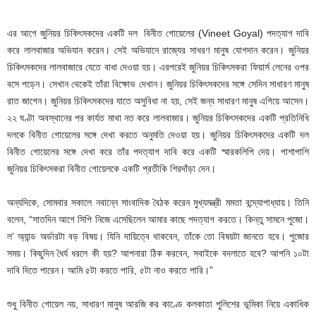
এর আগে জুনিয়র চিকিৎসকদের একটি দল বিনীত গোয়েলের (Vineet Goyal) পদত্যাগ দাবি
করে লালবাজার অভিযান করেন। সেই অভিযানে রাজ্যের সাধরণ মানুষ যোগদান করেন। জুনিয়র
চিকিৎসকদের লালবাজারে যেতে বাধা দেওয়া হয়। এরপরেই জুনিয়র চিকিৎসকরা ফিয়ার্স লেনের ওপর
বসে পড়েন। সেখান থেকেই তাঁরা বিক্ষোভ দেখান। জুনিয়র চিকিৎসকদের সঙ্গে সেদিন সাধারণ মানুষ
রাত জাগেন। জুনিয়র চিকিৎসকদের যাতে অসুবিধা না হয়, সেই জন্য সাধারণ মানুষ এগিয়ে আসেন।
২২ ঘণ্টা অবস্থানের পর কার্যত মাথা নত করে লালবাজার। জুনিয়র চিকিৎসকদের একটি প্রতিনিধি
দলকে বিনীত গোয়েলের সঙ্গে দেখা করতে অনুমতি দেওয়া হয়। জুনিয়র চিকিৎসকদের একটি দল
বিনীত গোয়েলের সঙ্গে দেখা করে তাঁর পদত্যাগ দাবি করে একটি স্মারকলিপি দেয়। পাশাপাশি
জুনিয়র চিকিৎসকরা বিনীত গোয়েলকে একটি প্রতীকি শিরদাঁড়া দেন।
অন্যদিকে, সোমবার সকালে নবান্নে সাংবাদিক বৈঠক করেন মুখ্যমন্ত্রী মমতা বন্দ্যোপাধ্যায়। তিনি
বলেন, “সাতদিন আগে সিপি নিজে এসেছিলেন আমার কাছে পদত্যাগ করতে। কিন্তু সামনে পুজো।
ল’ অ্যান্ড অর্ডারটা বড় বিষয়। যিনি দায়িত্বে থাকবেন, তাঁকে তো বিষয়টা জানতে হবে। পুজোর
সময়। কিছুদিন ধৈর্য ধরলে কী হয়? আপনারা ঠিক করবেন, সবাইকে বদলাতে হবে? আপনি ১০টা
দাবি দিতে পারেন। আমি ৫টা করতে পারি, ৫টা নাও করতে পারি।”
শুধু বিনীত গোয়েল নয়, সাধারণ মানুষ আরজি কর কাণ্ডে কলকাতা পুলিশের ভূমিকা নিয়ে একাধিক