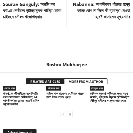
Sourav Ganguly: আরজি কর
Nabanna: আগামীকাল পাঁচটার মধ্যে
কাণ্ডে দোষীদের দৃষ্টান্তমূলক শাস্তি হোক!
কাজে যোগ না দিলে কী ব্যবস্থা নেওয়া
চাইছেন সৌরভ গাঙ্গোপাধ্যায়
হবে? জানালেন মুখ্যসচিব
Roshni Mukharjee
RELATED ARTICLES
MORE FROM AUTHOR
দেশের খবর
রাজ্যের খবর
রাজ্যের খবর
ঝাড়খণ্ডে পরীক্ষার্থীদের সঙ্গে দ্বিতীয়
আটকে থাকা রাজ্যের ১৭টি রেল প্রকল্প
কালিম্পং ভ্রমণে পর্যটকদের জন্য নতুন
দফার আলোচনাও অমীমাংসিত, ৯ই
হাতে নিতে চলেছে কেন্দ্র
আকর্ষণ, রবীন্দ্রনাথ ঠাকুরের স্মৃতিবিজড়িত
আগস্ট পর্যন্ত চূড়ান্ত সময়সীমা দিল
গৌরীপুর হাউসের সংস্কার কাজ চলছে
আন্দোলনকারীরা
Advertisement