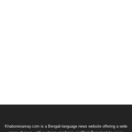
Khaboreisamay.com is a Bengali-language news website offering a wide