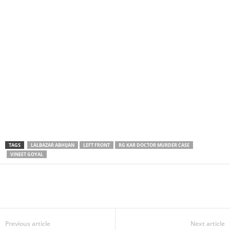
TAGS
LALBAZAR ABHIJAN
LEFT FRONT
RG KAR DOCTOR MURDER CASE
VINEET GOYAL
Previous article
Next article