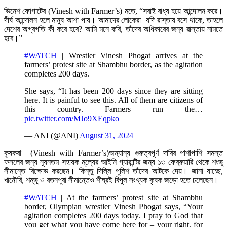
ভিনেশ ফোগাটের (Vinesh with Farmer’s) মতে, “সবাই বাধ্য হয়ে আন্দোলন করে।
দীর্ঘ আন্দোলন হলে মানুষ আশা পায়। আমাদের লোকেরা যদি রাস্তায় বসে থাকে, তাহলে
দেশের অগ্রগতি কী করে হবে? আমি মনে করি, তাঁদের অধিকারের জন্য রাস্তায় নামতে
হবে।”
#WATCH
| Wrestler Vinesh Phogat arrives at the
farmers’ protest site at Shambhu border, as the agitation
completes 200 days.
She says, “It has been 200 days since they are sitting
here. It is painful to see this. All of them are citizens of
this country. Farmers run the…
pic.twitter.com/MJo9XEqpko
— ANI (@ANI)
August 31, 2024
কৃষকরা (Vinesh with Farmer’s)অন্যান্য গুরুত্বপূর্ণ দাবির পাশাপাশি সমস্ত
ফসলের জন্য ন্যূনতম সহায়ক মূল্যের আইনি গ্যারান্টির জন্য ১৩ ফেব্রুয়ারি থেকে শংভু
সীমান্তে বিক্ষোভ করছেন। কিন্তু দিল্লি পুলিশ তাঁদের আটকে দেয়। জানা যাচ্ছে,
খানৌরি, শম্ভূ ও রতনপুরা সীমান্তেও শীঘ্রই বিপুল সংখ্যক কৃষক জড়ো হতে চলেছেন।
#WATCH
| At the farmers’ protest site at Shambhu
border, Olympian wrestler Vinesh Phogat says, “Your
agitation completes 200 days today. I pray to God that
you get what you have come here for – your right, for