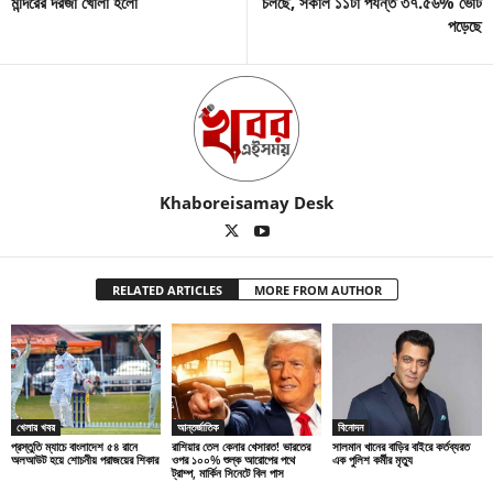
মন্দিরের দরজা খোলা হলো
চলছে, সকাল ১১টা পর্যন্ত ৩৭.৫৬% ভোট
পড়েছে
Khaboreisamay Desk
RELATED ARTICLES
MORE FROM AUTHOR
খেলার খবর
আন্তর্জাতিক
বিনোদন
প্রস্তুতি ম্যাচে বাংলাদেশ ৫৪ রানে
রাশিয়ার তেল কেনার খেসারত! ভারতের
সালমান খানের বাড়ির বাইরে কর্তব্যরত
অলআউট হয়ে শোচনীয় পরাজয়ের শিকার
ওপর ১০০% শুল্ক আরোপের পথে
এক পুলিশ কর্মীর মৃত্যু
ট্রাম্প, মার্কিন সিনেটে বিল পাস