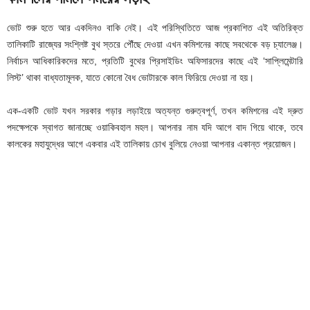
ভোট শুরু হতে আর একদিনও বাকি নেই। এই পরিস্থিতিতে আজ প্রকাশিত এই অতিরিক্ত
তালিকাটি রাজ্যের সংশ্লিষ্ট বুথ স্তরে পৌঁছে দেওয়া এখন কমিশনের কাছে সবথেকে বড় চ্যালেঞ্জ।
নির্বাচন আধিকারিকদের মতে, প্রতিটি বুথের প্রিসাইডিং অফিসারদের কাছে এই ‘সাপ্লিমেন্টারি
লিস্ট’ থাকা বাধ্যতামূলক, যাতে কোনো বৈধ ভোটারকে কাল ফিরিয়ে দেওয়া না হয়।
এক-একটি ভোট যখন সরকার গড়ার লড়াইয়ে অত্যন্ত গুরুত্বপূর্ণ, তখন কমিশনের এই দ্রুত
পদক্ষেপকে স্বাগত জানাচ্ছে ওয়াকিবহাল মহল। আপনার নাম যদি আগে বাদ গিয়ে থাকে, তবে
কালকের মহাযুদ্ধের আগে একবার এই তালিকায় চোখ বুলিয়ে নেওয়া আপনার একান্ত প্রয়োজন।