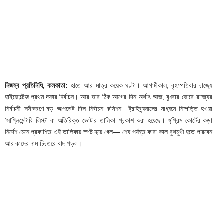
নিজস্ব প্রতিনিধি, কলকাতা:
হাতে আর মাত্র কয়েক ঘণ্টা। আগামীকাল, বৃহস্পতিবার রাজ্যে
হাইভোল্টেজ প্রথম দফার নির্বাচন। আর তার ঠিক আগের দিন অর্থাৎ আজ, বুধবার ভোরে রাজ্যের
নির্বাচনী সমীকরণে বড় আপডেট দিল নির্বাচন কমিশন। ট্রাইব্যুনালের মাধ্যমে নিষ্পত্তি হওয়া
‘সাপ্লিমেন্টারি লিস্ট’ বা অতিরিক্ত ভোটার তালিকা প্রকাশ করা হয়েছে। সুপ্রিম কোর্টের কড়া
নির্দেশ মেনে প্রকাশিত এই তালিকায় স্পষ্ট হয়ে গেল— শেষ পর্যন্ত কারা কাল বুথমুখী হতে পারবেন
আর কাদের নাম চিরতরে বাদ পড়ল।