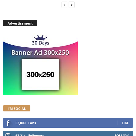
Advertisement
I'M SOCIAL
52,000
Fans
LIKE
63,214
Followers
FOLLOW