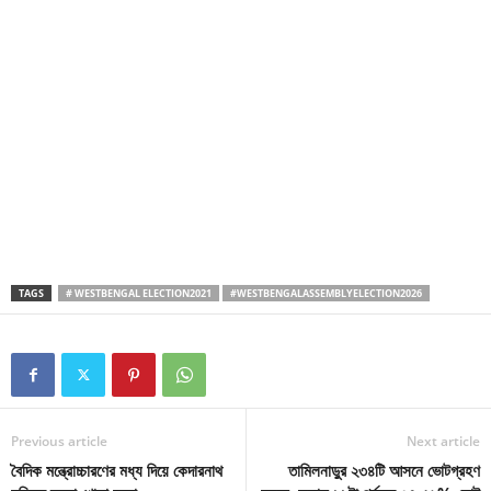
TAGS
# WESTBENGAL ELECTION2021
#WESTBENGALASSEMBLYELECTION2026
Previous article
Next article
বৈদিক মন্ত্রোচ্চারণের মধ্য দিয়ে কেদারনাথ
তামিলনাড়ুর ২৩৪টি আসনে ভোটগ্রহণ