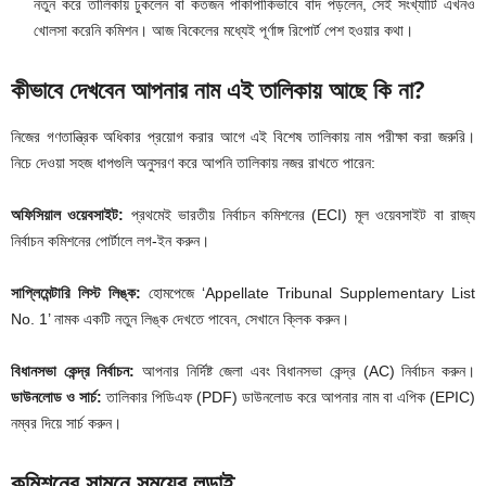
নতুন করে তালিকায় ঢুকলেন বা কতজন পাকাপাকিভাবে বাদ পড়লেন, সেই সংখ্যাটি এখনও
খোলসা করেনি কমিশন। আজ বিকেলের মধ্যেই পূর্ণাঙ্গ রিপোর্ট পেশ হওয়ার কথা।
কীভাবে দেখবেন আপনার নাম এই তালিকায় আছে কি না?
নিজের গণতান্ত্রিক অধিকার প্রয়োগ করার আগে এই বিশেষ তালিকায় নাম পরীক্ষা করা জরুরি।
নিচে দেওয়া সহজ ধাপগুলি অনুসরণ করে আপনি তালিকায় নজর রাখতে পারেন:
অফিসিয়াল ওয়েবসাইট:
প্রথমেই ভারতীয় নির্বাচন কমিশনের (ECI) মূল ওয়েবসাইট বা রাজ্য
নির্বাচন কমিশনের পোর্টালে লগ-ইন করুন।
সাপ্লিমেন্টারি লিস্ট লিঙ্ক:
হোমপেজে ‘Appellate Tribunal Supplementary List
No. 1’ নামক একটি নতুন লিঙ্ক দেখতে পাবেন, সেখানে ক্লিক করুন।
বিধানসভা কেন্দ্র নির্বাচন:
আপনার নির্দিষ্ট জেলা এবং বিধানসভা কেন্দ্র (AC) নির্বাচন করুন।
ডাউনলোড ও সার্চ:
তালিকার পিডিএফ (PDF) ডাউনলোড করে আপনার নাম বা এপিক (EPIC)
নম্বর দিয়ে সার্চ করুন।
কমিশনের সামনে সময়ের লড়াই