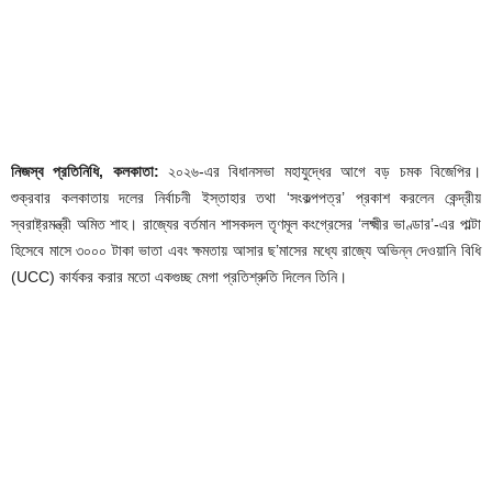
নিজস্ব প্রতিনিধি, কলকাতা:
২০২৬-এর বিধানসভা মহাযুদ্ধের আগে বড় চমক বিজেপির।
শুক্রবার কলকাতায় দলের নির্বাচনী ইস্তাহার তথা ‘সংকল্পপত্র’ প্রকাশ করলেন কেন্দ্রীয়
স্বরাষ্ট্রমন্ত্রী অমিত শাহ। রাজ্যের বর্তমান শাসকদল তৃণমূল কংগ্রেসের ‘লক্ষ্মীর ভাণ্ডার’-এর পাল্টা
হিসেবে মাসে ৩০০০ টাকা ভাতা এবং ক্ষমতায় আসার ছ’মাসের মধ্যে রাজ্যে অভিন্ন দেওয়ানি বিধি
(UCC) কার্যকর করার মতো একগুচ্ছ মেগা প্রতিশ্রুতি দিলেন তিনি।