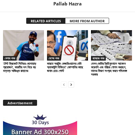
Pallab Hazra
RELATED ARTICLES
MORE FROM AUTHOR
খেলার খবর
দেশের খবর
রাজ্যের খবর
‘টেস্ট ক্রিকেটে সিনিয়র খেলোয়াড়
ভারতে অরবিন্দ কেজরিওয়ালের মেটা
যেসব ভোটার ট্রাইব্যুনালে আবেদন
প্রয়োজন’, ভারতীয় দল নিয়ে বড়
অ্যাকাউন্ট নিষিদ্ধ? কোম্পানির কাছে
করেননি এবং পরিচয় গোপন করছেন,
মন্তব্য অজিঙ্ক রাহানের
জবাব চেয়ে পোস্ট
তাদের বিবরণ সংগ্রহ করবে পশ্চিমবঙ্গ
সরকার
Advertisement