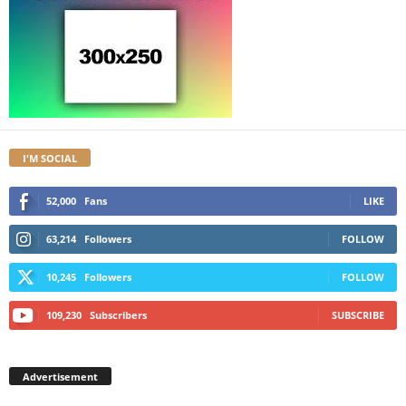
I'M SOCIAL
52,000
Fans
LIKE
63,214
Followers
FOLLOW
10,245
Followers
FOLLOW
109,230
Subscribers
SUBSCRIBE
Advertisement