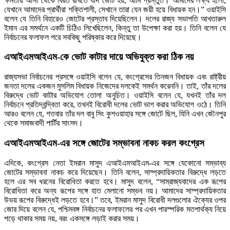
ক্ষমতায় আসা থেকে বিরত রাখতে যদি জোট হয়, আমি প্রস্তুত। আমাদের লক্ষ্য হলো,
যেখানে আমাদের প্রার্থীরা শক্তিশালী, সেখানে তারা যেন জয়ী হয়ে বিধায়ক হন।” ওয়াইসি
বলেন যে তিনি বিহারেও জোটের প্রস্তাব দিয়েছিলেন। দলের রাজ্য সভাপতি আখতারুল
ইমান এর সমর্থনে একটি চিঠিও লিখেছিলেন, কিন্তু তা উপেক্ষা করা হয়। তিনি বলেন যে
নির্বাচনের ফলাফল পরে সবকিছু পরিষ্কার করে দিয়েছে।
এআইএমআইএম-কে ভোট কাটার দায়ে অভিযুক্ত করা ঠিক নয়
রাজ্যসভা নির্বাচনের প্রসঙ্গে ওয়াইসি বলেন যে, কংগ্রেসের তিনজন বিধায়ক এবং রাষ্ট্রীয়
জনতা দলের একজন মুসলিম বিধায়ক নিজেদের দলকেই সমর্থন করেননি। তাই, তাঁর দলের
বিরুদ্ধে ভোট কাটার অভিযোগ তোলা অনুচিত। ওয়াইসি বলেন যে, যখনই তাঁর দল
নির্বাচনে প্রতিদ্বন্দ্বিতা করে, তখনই বিরোধী দলের ভোট ভাগ করার অভিযোগ ওঠে। তিনি
আরও বলেন যে, গতবার তাঁর দল বাবু সিং কুশওয়াহার সঙ্গে জোটে ছিল, যিনি এখন জৌনপুর
থেকে সমাজবাদী পার্টির সাংসদ।
এআইএমআইএম-এর সঙ্গে জোটের সম্ভাবনা নাকচ করল কংগ্রেস
এদিকে, কংগ্রেস নেতা ইমরান মাসুদ এআইএমআইএম-এর সঙ্গে যেকোনো সম্ভাব্য
জোটের সম্ভাবনা নাকচ করে দিয়েছেন। তিনি বলেন, সাম্প্রদায়িকতার বিরুদ্ধে লড়তে
হলে এর সব ধরনের বিরোধিতা করতে হবে। মাসুদ বলেন, “সাম্রাজ্যবাদের এক রূপের
বিরোধিতা করে অন্য রূপের সঙ্গে হাত মেলানো সম্ভব নয়। আমাদের সাম্প্রদায়িকতার
উভয় রূপের বিরুদ্ধেই লড়তে হবে।” তবে, ইমরান মাসুদ বিরোধী দলগুলোর ঐক্যের ওপর
জোর দিয়ে বলেন যে, পশ্চিমবঙ্গ নির্বাচনের ফলাফলের পর এখন পারস্পরিক মতপার্থক্য নিয়ে
পড়ে থাকার সময় নয়, বরং একসঙ্গে লড়াই করার সময়।