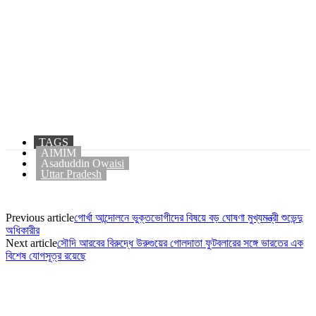
TAGS
AIMIM
Asaduddin Owaisi
Uttar Pradesh
Previous article
গোর্খা আন্দোলনে ভুক্তভোগীদের বিষয়ে বড় ঘোষণা মুখ্যমন্ত্রী শুভেন্দু
অধিকারীর
Next article
সৌদি আরবের বিরুদ্ধে উরুগুয়ের গোলদাতা ফুটবলারের সঙ্গে ভারতের এক
বিশেষ যোগসূত্র রয়েছে