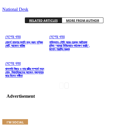
National Desk
RELATED ARTICLES
MORE FROM AUTHOR
দেশের খবর
দেশের খবর
বোফর্স মামলার শুনানি বন্ধ করল সুপ্রিম
পাকিস্তান-সৌদি আরব-তুরস্ক প্রতিরক্ষা
কোর্ট, আবেদন খারিজ
চুক্তি ‘আমরা নিবিড়ভাবে পর্যবেক্ষণ করছি’,
জানাল পররাষ্ট্র মন্ত্রক
দেশের খবর
থালাপথি বিজয় ও তার স্ত্রীর সম্পর্কে নতুন
মোড়, বিবাহবিচ্ছেদের আবেদন প্রত্যাহার
করে নিলেন সঙ্গীতা
Advertisement
I'M SOCIAL