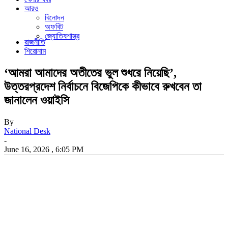
আরও
বিনোদন
অফবিট
জ্যোতিষশাস্ত্র
রাজনীতি
শিরোনাম
‘আমরা আমাদের অতীতের ভুল শুধরে নিয়েছি’,
উত্তরপ্রদেশ নির্বাচনে বিজেপিকে কীভাবে রুখবেন তা
জানালেন ওয়াইসি
By
National Desk
-
June 16, 2026 , 6:05 PM