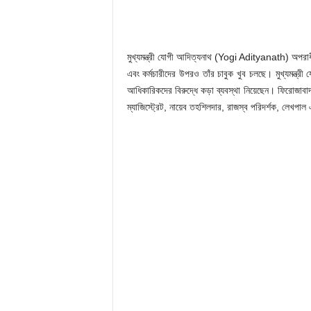
মুখ্যমন্ত্রী যোগী আদিত্যনাথ (Yogi Adityanath) অপরাধীদ
এবং কর্মচারীদের উপরও তাঁর চাবুক খুব চলছে। মুখ্যমন্ত্
আধিকারিকদের বিরুদ্ধে কড়া ব্যবস্থা নিয়েছেন। ফিরোজাবা
ম্যাজিস্ট্রেট, নায়েব তহশিলদার, রাজস্ব পরিদর্শক, লেখপ