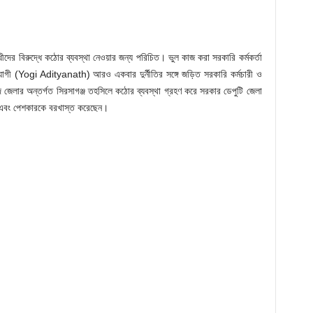
ের বিরুদ্ধে কঠোর ব্যবস্থা নেওয়ার জন্য পরিচিত। ভুল কাজ করা সরকারি কর্মকর্তা
রী যোগী (Yogi Adityanath) আরও একবার দুর্নীতির সঙ্গে জড়িত সরকারি কর্মচারী ও
দ জেলার অন্তর্গত সিরসাগঞ্জ তহসিলে কঠোর ব্যবস্থা গ্রহণ করে সরকার ডেপুটি জেলা
াল এবং পেশকারকে বরখাস্ত করেছেন।