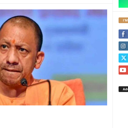
I'M
Ad