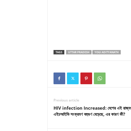
TAGS
UTTAR PRADESH
YOGI ADITYANATH
Previous article
HIV infection Increased: দেশের এই রাজ্যগ
এইচআইভি সংক্রমণ বহুগুণ বেড়েছে, এর কারণ কী?