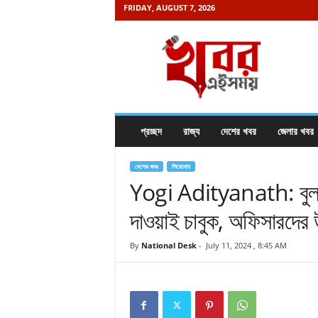
FRIDAY, AUGUST 7, 2026
K
h
a
b
o
r
e
প্রচ্ছদ
রাজ্য
দেশের খবর
জেলার খবর
i
s
a
দেশের খবর
শিরোনাম
m
Yogi Adityanath: বুলড
a
দাওয়াই চাবুক, অফিসারদের উ
y
.
c
By
National Desk
-
July 11, 2024 , 8:45 AM
o
m