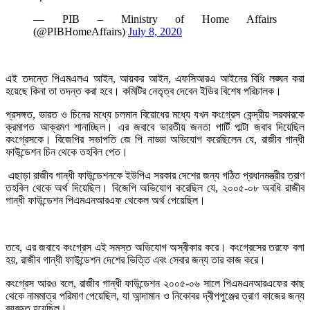
— PIB – Ministry of Home Affairs
(@PIBHomeAffairs)
July 8, 2020
এই তদন্তে পিএমএলএ আইন, আয়কর আইন, এফসিআরএ আইনের বিধি লঙ্ঘন করা
হয়েছে কিনা তা তদন্ত করা হবে। কমিটির নেতৃত্ব দেবেন ইডির বিশেষ পরিচালক।
প্রসঙ্গত, ভারত ও চিনের মধ্যে চলমান বিরোধের মধ্যে যখন কংগ্রেস কেন্দ্রীয় সরকারকে
ক্রমাগত আক্রমণ শানাচ্ছিল। এর জবাবে ভারতীয় জনতা পার্টি পাল্টা জবাব দিয়েছিল
কংগ্রেসকে। বিজেপির সভাপতি জে পি নাড্ডা অভিযোগ করেছিলেন যে, রাজীব গান্ধী
ফাউন্ডেশন চিন থেকে তহবিল পেত।
এছাড়া রাজীব গান্ধী ফাউন্ডেশনকে ইউপিএ সরকার দেশের জন্য গঠিত প্রধানমন্ত্রীর ত্রাণ
তহবিল থেকে অর্থ দিয়েছিল। বিজেপি অভিযোগ করেছিল যে, ২০০৫-০৮ অবধি রাজীব
গান্ধী ফাউন্ডেশন পিএমএনআরএফ থেকেল অর্থ পেয়েছিল।
তবে, এর জবাবে কংগ্রেস এই সমস্ত অভিযোগ অস্বীকার করে। কংগ্রেসের তরফে বলা
হয়, রাজীব গান্ধী ফাউন্ডেশন দেশের ভিত্তি এবং সেবার জন্য তার কাজ করে।
কংগ্রেস আরও বলে, রাজীব গান্ধী ফাউন্ডেশন ২০০৫-০৬ সালে পিএমএনআরএফের কাছ
থেকে নামমাত্র পরিমাণ পেয়েছিল, যা আন্দামান ও নিকোবর দ্বীপপুঞ্জের ত্রাণ কাজের জন্য
ব্যবহৃত হয়েছিল।