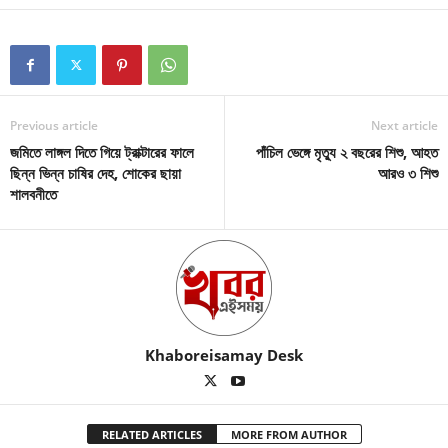
Previous article
Next article
জমিতে লাঙ্গল দিতে গিয়ে ট্রাক্টারের ফালে
পাঁচিল ভেঙ্গে মৃত্যু ২ বছরের শিশু, আহত
ছিন্ন ভিন্ন চাষির দেহ, শোকের ছায়া
আরও ৩ শিশু
শালবনীতে
Khaboreisamay Desk
RELATED ARTICLES
MORE FROM AUTHOR