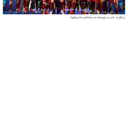
প্রিমিয়র লিগ চ্যাম্পিয়ন হল লিভারপুল।( ছবি- সংগৃহীত )