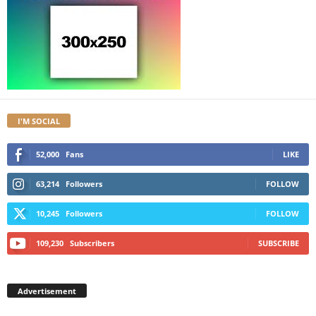
I'M SOCIAL
52,000
Fans
LIKE
63,214
Followers
FOLLOW
10,245
Followers
FOLLOW
109,230
Subscribers
SUBSCRIBE
Advertisement