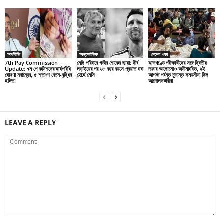
অর্থনীতি
আন্তর্জাতিক
দেশের খবর
7th Pay Commission
মেসি পরিবারে গভীর শোকের ছায়া: দীর্ঘ
ঝাড়খণ্ডে পরীক্ষার্থীদের সঙ্গে দ্বিতীয়
Update: ৭ম পে কমিশনের কার্যপরিধি
লড়াইয়ের পর ৬৮ বছর বয়সে প্রয়াত বাবা
দফার আলোচনাও অমীমাংসিত, ৯ই
ঘোষণা নবান্নের, ৫ শতাংশ বেতন-বৃদ্ধির
হোর্হে মেসি
আগস্ট পর্যন্ত চূড়ান্ত সময়সীমা দিল
ইঙ্গিত!
আন্দোলনকারীরা
LEAVE A REPLY