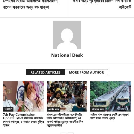
নেপালের সর্বোচ্চ আদালতের স্থগিতাদেশ,
কর্মীর জন্য পুরস্কারের নির্দেশ দিল কর্ণাটক
বালেন সরকারের জন্য বড় ধাক্কা
হাইকোর্ট
National Desk
RELATED ARTICLES
MORE FROM AUTHOR
অর্থনীতি
দেশের খবর
রাজ্যের খবর
7th Pay Commission
ঝাড়খণ্ডে পরীক্ষার্থীদের সঙ্গে দ্বিতীয়
আটকে থাকা রাজ্যের ১৭টি রেল প্রকল্প
Update: ৭ম পে কমিশনের কার্যপরিধি
দফার আলোচনাও অমীমাংসিত, ৯ই
হাতে নিতে চলেছে কেন্দ্র
ঘোষণা নবান্নের, ৫ শতাংশ বেতন-বৃদ্ধির
আগস্ট পর্যন্ত চূড়ান্ত সময়সীমা দিল
ইঙ্গিত!
আন্দোলনকারীরা