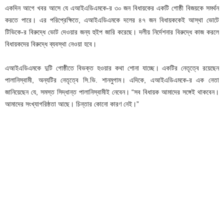
একদিন আগে খবর আসে যে এআইএডিএমকে-র ৩০ জন বিধায়কের একটি গোষ্ঠী বিজয়কে সমর্থন
করতে পারে। এর পরিপ্রেক্ষিতে, এআইএডিএমকে দলের ৪৭ জন বিধায়ককেই আস্থা ভোটে
টিভিকে-র বিরুদ্ধে ভোট দেওয়ার জন্য হুইপ জারি করেছে। দলীয় নির্দেশনার বিরুদ্ধে কাজ করলে
বিধায়কদের বিরুদ্ধে ব্যবস্থা নেওয়া হবে।
এআইএডিএমকে দুটি গোষ্ঠীতে বিভক্ত হওয়ার কথা শোনা যাচ্ছে। একটির নেতৃত্বে রয়েছেন
পালানিস্বামী, অন্যটির নেতৃত্বে সি.ভি. শানমুগাম। এদিকে, এআইএডিএমকে-র এক নেতা
জানিয়েছেন যে, সমস্ত সিদ্ধান্ত পালানিস্বামীই নেবেন। “সব বিধায়ক আমাদের সঙ্গেই থাকবেন।
আমাদের সংখ্যাগরিষ্ঠতা আছে। চিন্তার কোনো কারণ নেই।”