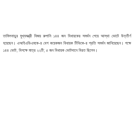
তামিলনাড়ুর মুখ্যমন্ত্রী বিজয় রুপানি ১৪৪ জন বিধায়কের সমর্থন পেয়ে আস্থা ভোটে উত্তীর্ণ
হয়েছেন। এআইএডিএমকে-র বেশ কয়েকজন বিধায়ক টিভিকে-র প্রতি সমর্থন জানিয়েছেন। পক্ষে
১৪৪ ভোট, বিপক্ষে মাত্র ২২টি; ৫ জন বিধায়ক ভোটদানে বিরত ছিলেন।