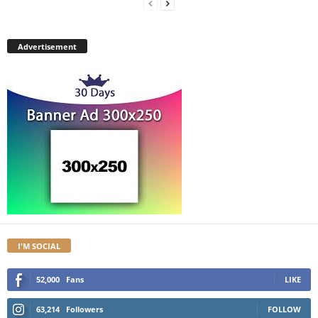
Advertisement
I'M SOCIAL
52,000
Fans
LIKE
63,214
Followers
FOLLOW