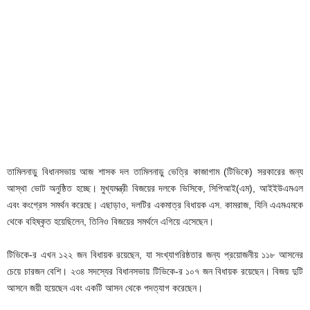
তামিলনাড়ু বিধানসভায় আজ শাসক দল তামিলনাড়ু ভেত্রি কাজাগাম (টিভিকে) সরকারের জন্য
আস্থা ভোট অনুষ্ঠিত হচ্ছে। মুখ্যমন্ত্রী বিজয়ের দলকে ভিসিকে, সিপিআই(এম), আইইউএমএল
এবং কংগ্রেস সমর্থন করেছে। এছাড়াও, দলটির একমাত্র বিধায়ক এস. কামরাজ, যিনি এএমএমকে
থেকে বহিষ্কৃত হয়েছিলেন, তিনিও বিজয়ের সমর্থনে এগিয়ে এসেছেন।
টিভিকে-র এখন ১২২ জন বিধায়ক রয়েছেন, যা সংখ্যাগরিষ্ঠতার জন্য প্রয়োজনীয় ১১৮ আসনের
চেয়ে চারজন বেশি। ২৩৪ সদস্যের বিধানসভায় টিভিকে-র ১০৭ জন বিধায়ক রয়েছেন। বিজয় দুটি
আসনে জয়ী হয়েছেন এবং একটি আসন থেকে পদত্যাগ করেছেন।