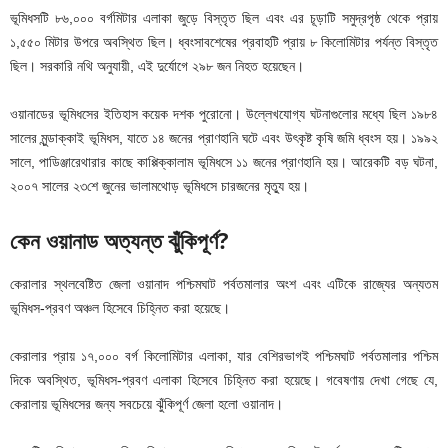
ভূমিধসটি ৮৬,০০০ বর্গমিটার এলাকা জুড়ে বিস্তৃত ছিল এবং এর চূড়াটি সমুদ্রপৃষ্ঠ থেকে প্রায়
১,৫৫০ মিটার উপরে অবস্থিত ছিল। ধ্বংসাবশেষের প্রবাহটি প্রায় ৮ কিলোমিটার পর্যন্ত বিস্তৃত
ছিল। সরকারি নথি অনুযায়ী, এই দুর্যোগে ২৯৮ জন নিহত হয়েছেন।
ওয়ানাডের ভূমিধসের ইতিহাস কয়েক দশক পুরোনো। উল্লেখযোগ্য ঘটনাগুলোর মধ্যে ছিল ১৯৮৪
সালের মুন্ডাক্কাই ভূমিধস, যাতে ১৪ জনের প্রাণহানি ঘটে এবং উৎকৃষ্ট কৃষি জমি ধ্বংস হয়। ১৯৯২
সালে, পাডিঞ্জারেথারার কাছে কাপ্পিক্কালাম ভূমিধসে ১১ জনের প্রাণহানি হয়। আরেকটি বড় ঘটনা,
২০০৭ সালের ২৩শে জুনের ভালামথোড় ভূমিধসে চারজনের মৃত্যু হয়।
কেন ওয়ানাড অত্যন্ত ঝুঁকিপূর্ণ?
কেরালার স্থলবেষ্টিত জেলা ওয়ানাদ পশ্চিমঘাট পর্বতমালার অংশ এবং এটিকে রাজ্যের অন্যতম
ভূমিধস-প্রবণ অঞ্চল হিসেবে চিহ্নিত করা হয়েছে।
কেরালার প্রায় ১৭,০০০ বর্গ কিলোমিটার এলাকা, যার বেশিরভাগই পশ্চিমঘাট পর্বতমালার পশ্চিম
দিকে অবস্থিত, ভূমিধস-প্রবণ এলাকা হিসেবে চিহ্নিত করা হয়েছে। গবেষণায় দেখা গেছে যে,
কেরালায় ভূমিধসের জন্য সবচেয়ে ঝুঁকিপূর্ণ জেলা হলো ওয়ানাদ।