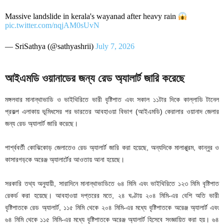
Massive landslide in kerala's wayanad after heavy rain
pic.twitter.com/nqjAM0sUvN
— SriSathya (@sathyashrii)
July 7, 2026
আইএমডি ওয়ানাডের জন্য রেড অ্যালার্ট জারি করেছে
মঙ্গলবার মানান্থাভাডি ও ভাইথিরিতে ভারী বৃষ্টিপাত এবং সকাল ১১টার দিকে কাল্লাডি টানেল
প্রকল্প এলাকায় ভূমিধসের পর ভারতের আবহাওয়া বিভাগ (আইএমডি) কেরালার ওয়ানাদ জেলার
জন্য রেড অ্যালার্ট জারি করেছে।
পার্শ্ববর্তী কোঝিকোড় জেলাতেও রেড অ্যালার্ট জারি করা হয়েছে, অন্যদিকে মালাপ্পুরম, কান্নুর ও
কাসারগড়কে অরেঞ্জ অ্যালার্টের আওতায় আনা হয়েছে।
সরকারি তথ্য অনুযায়ী, সারাদিনে মানান্থাভাডিতে ৬৪ মিমি এবং ভাইথিরিতে ১২৩ মিমি বৃষ্টিপাত
রেকর্ড করা হয়েছে। আবহাওয়া দপ্তরের মতে, ২৪ ঘণ্টায় ২০৪ মিমি-এর বেশি অতি ভারী
বৃষ্টিপাতকে রেড অ্যালার্ট, ১১৫ মিমি থেকে ২০৪ মিমি-এর মধ্যে বৃষ্টিপাতকে অরেঞ্জ অ্যালার্ট এবং
৬৪ মিমি থেকে ১১৫ মিমি-এর মধ্যে বৃষ্টিপাতকে অরেঞ্জ অ্যালার্ট হিসেবে সংজ্ঞায়িত করা হয়। ৬৪