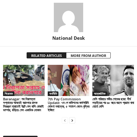
National Desk
RELATED ARTICLES
MORE FROM AUTHOR
শিরোনাম
অর্থনীতি
আন্তর্জাতিক
Baranagar: পথ নিরাপত্তা
7th Pay Commission
মেসি পরিবারে গভীর শোকের ছায়া: দীর্ঘ
সপ্তাহের আবহেই বরানগরে চালক
Update: ৭ম পে কমিশনের কার্যপরিধি
লড়াইয়ের পর ৬৮ বছর বয়সে প্রয়াত বাবা
নিয়ন্ত্রণ হারাতেই উল্টে গেল বালি বোঝাই
ঘোষণা নবান্নের, ৫ শতাংশ বেতন-বৃদ্ধির
হোর্হে মেসি
ডাম্পার, গুঁড়িয়ে গেল একাধিক দোকান
ইঙ্গিত!