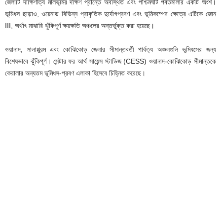
জেলাটি দাক্ষিণাত্য মালভূমির দক্ষিণ প্রান্তে অবস্থিত এবং পশ্চিমঘাট পর্বতমালার একটি অংশ।
ভূমিধস ছাড়াও, ওয়েনাড বিভিন্ন প্রাকৃতিক দুর্যোগপ্রবণ এবং ভূমিকম্পের ক্ষেত্রে এটিকে জোন
III, অর্থাৎ মাঝারি ঝুঁকিপূর্ণ ক্ষয়ক্ষতি অঞ্চলের অন্তর্ভুক্ত করা হয়েছে।
ওয়ানাদ, মালাপ্পুরম এবং কোঝিকোড় জেলার সীমান্তবর্তী পার্বত্য অঞ্চলগুলি ভূমিধসের জন্য
বিশেষভাবে ঝুঁকিপূর্ণ। সেন্টার ফর আর্থ সায়েন্স স্টাডিজ (CESS) ওয়ানাদ-কোঝিকোড় সীমান্তকে
কেরালার অন্যতম ভূমিধস-প্রবণ এলাকা হিসেবে চিহ্নিত করেছে।