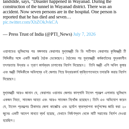
landslide, says, "Disaster happened in Wayanad. During the
construction of the tunnel in Wayanad district. There was an
accident. Now seven persons are in the hospital. One person is
reported that he has died and seven…
pic.twitter.com/XhZOkJvkCA
— Press Trust of India (@PTI_News)
July 7, 2026
ওয়ানাডের ভূমিধসের পর মঙ্গলবার কেরালার মুখ্যমন্ত্রী ভি ডি সতীশান কেরালার কৃষিমন্ত্রী টি
সিদ্দিকীর সঙ্গে একটি জরুরি বৈঠক ডেকেছেন।
বৈঠকের পর মুখ্যমন্ত্রী কর্মকর্তাদের যুদ্ধকালীন
তৎপরতায় উদ্ধার ও ত্রাণ কার্যক্রম চালানোর নির্দেশ দিয়েছেন।
তিনি মন্ত্রী এপি অনিল কুমার
এবং মন্ত্রী সিদ্দিকীকে অবিলম্বে ওই জেলায় গিয়ে উদ্ধারকার্য ব্যক্তিগতভাবে তদারকি করার নির্দেশ
দিয়েছেন।
মুখ্যমন্ত্রী আরও জানান যে, কেরালার ওয়ানাড জেলার কাল্লাদি টানেল প্রকল্প এলাকায় ভূমিধসে
একজন নিহত, সাতজন আহত এবং আরও সাতজন নিখোঁজ রয়েছেন। তিনি এও অভিযোগ করেন
যে, টানেল প্রকল্পের ঠিকাদার জেলা কালেক্টর এবং দুর্যোগ ব্যবস্থাপনা কর্তৃপক্ষের জারি করা ২০
জুনের একটি আদেশ মানতে ব্যর্থ হয়েছে, যেখানে নির্মাণস্থল থেকে মাটি সরানোর নির্দেশ দেওয়া
হয়েছিল।