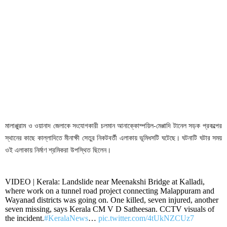
মালাপ্পুরাম ও ওয়ানাদ জেলাকে সংযোগকারী চলমান আনাক্কোম্পয়িল-মেপ্পাদি টানেল সড়ক প্রকল্পের
স্থানের কাছে কাল্লাদিতে মীনাক্ষী সেতুর নিকটবর্তী এলাকায় ভূমিধসটি ঘটেছে। ঘটনাটি ঘটার সময়
ওই এলাকায় নির্মাণ শ্রমিকরা উপস্থিত ছিলেন।
VIDEO | Kerala: Landslide near Meenakshi Bridge at Kalladi,
where work on a tunnel road project connecting Malappuram and
Wayanad districts was going on. One killed, seven injured, another
seven missing, says Kerala CM V D Satheesan. CCTV visuals of
the incident.
#KeralaNews
…
pic.twitter.com/4tUkNZCUz7