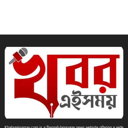
Khaboreisamay.com is a Bengali-language news website offering a wide