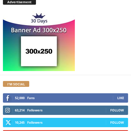
Advertisement
I'M SOCIAL
52,000
Fans
LIKE
63,214
Followers
FOLLOW
10,245
Followers
FOLLOW