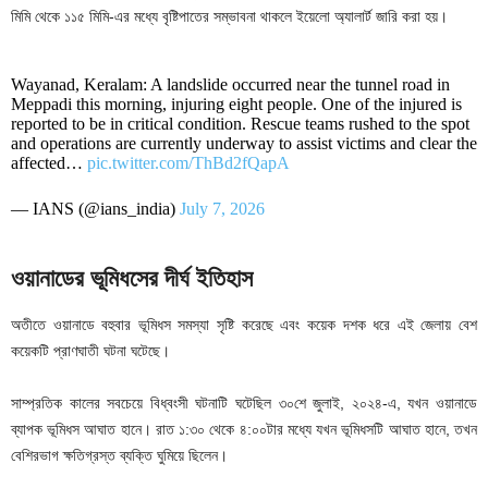
মিমি থেকে ১১৫ মিমি-এর মধ্যে বৃষ্টিপাতের সম্ভাবনা থাকলে ইয়েলো অ্যালার্ট জারি করা হয়।
Wayanad, Keralam: A landslide occurred near the tunnel road in
Meppadi this morning, injuring eight people. One of the injured is
reported to be in critical condition. Rescue teams rushed to the spot
and operations are currently underway to assist victims and clear the
affected…
pic.twitter.com/ThBd2fQapA
— IANS (@ians_india)
July 7, 2026
ওয়ানাডের ভূমিধসের দীর্ঘ ইতিহাস
অতীতে ওয়ানাডে বহুবার ভূমিধস সমস্যা সৃষ্টি করেছে এবং কয়েক দশক ধরে এই জেলায় বেশ
কয়েকটি প্রাণঘাতী ঘটনা ঘটেছে।
সাম্প্রতিক কালের সবচেয়ে বিধ্বংসী ঘটনাটি ঘটেছিল ৩০শে জুলাই, ২০২৪-এ, যখন ওয়ানাডে
ব্যাপক ভূমিধস আঘাত হানে। রাত ১:৩০ থেকে ৪:০০টার মধ্যে যখন ভূমিধসটি আঘাত হানে, তখন
বেশিরভাগ ক্ষতিগ্রস্ত ব্যক্তি ঘুমিয়ে ছিলেন।