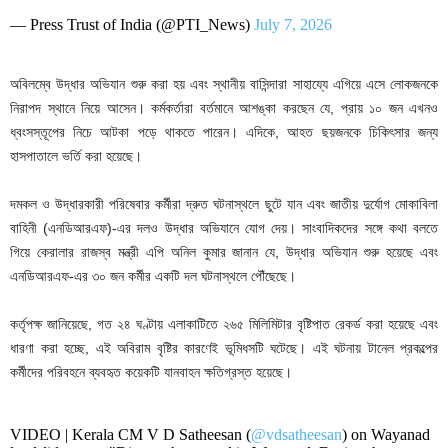
— Press Trust of India (@PTI_News)
July 7, 2026
অবিলম্বে উদ্ধার অভিযান শুরু করা হয় এবং স্থানীয় বাসিন্দারা সাহায্যে এগিয়ে এসে লোকজনকে
নিরাপদ স্থানে নিয়ে আসেন। কর্মকর্তারা বর্তমানে আশঙ্কা করছেন যে, প্রায় ১০ জন এখনও
ধ্বংসস্তূপের নিচে আটকা পড়ে থাকতে পারেন। এদিকে, আহত ছয়জনকে চিকিৎসার জন্য
হাসপাতালে ভর্তি করা হয়েছে।
দমকল ও উদ্ধারকারী পরিষেবার কর্মীরা দ্রুত ঘটনাস্থলে ছুটে যান এবং জাতীয় দুর্যোগ মোকাবিলা
বাহিনী (এনডিআরএফ)-এর দলও উদ্ধার অভিযানে যোগ দেয়। সাংবাদিকদের সঙ্গে কথা বলতে
গিয়ে কেরালার রাজস্ব মন্ত্রী এপি অনিল কুমার জানান যে, উদ্ধার অভিযান শুরু হয়েছে এবং
এনডিআরএফ-এর ৩০ জন কর্মীর একটি দল ঘটনাস্থলে পৌঁছেছে।
কর্তৃপক্ষ জানিয়েছে, গত ২৪ ঘণ্টায় এলাকাটিতে ২৬৫ মিলিমিটার বৃষ্টিপাত রেকর্ড করা হয়েছে এবং
ধারণা করা হচ্ছে, এই অবিরাম বৃষ্টির কারণেই ভূমিধসটি ঘটেছে। এই ঘটনায় টানেল প্রকল্পের
কর্মীদের পরিবহনে ব্যবহৃত কয়েকটি যানবাহন ক্ষতিগ্রস্ত হয়েছে।
VIDEO | Kerala CM V D Satheesan (
@vdsatheesan
) on Wayanad