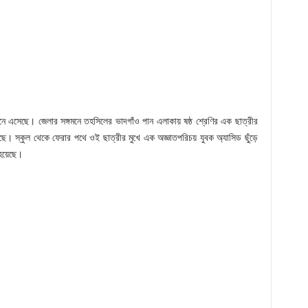
নে এসেছে। জেলার সঙ্গমনে তহসিলের ভাদগাঁও পান এলাকায় ষষ্ঠ শ্রেণির এক ছাত্রীর
ে। স্কুল থেকে ফেরার পথে ওই ছাত্রীর মুখে এক অজ্ঞাতপরিচয় যুবক অ্যাসিড ছুঁড়ে
হয়েছে।