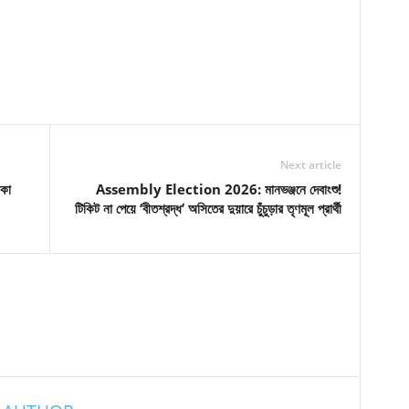
Next article
িকা
Assembly Election 2026: মানভঞ্জনে দেবাংশু!
টিকিট না পেয়ে ‘বীতশ্রদ্ধ’ অসিতের দুয়ারে চুঁচুড়ার তৃণমূল প্রার্থী