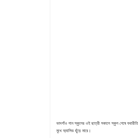
ভাদগাঁও পান স্কুলের ওই ছাত্রী সকালে স্কুল শেষে যথার
মুখে অ্যাসিড ছুঁড়ে মারে।