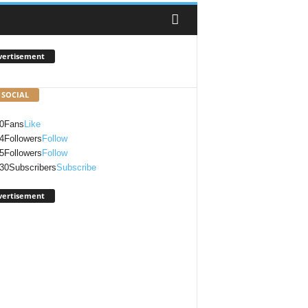
vertisement
 SOCIAL
0
Fans
Like
4
Followers
Follow
5
Followers
Follow
30
Subscribers
Subscribe
vertisement