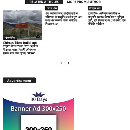
RELATED ARTICLES
MORE FROM AUTHOR
দেশের খবর
রাজ্যের খবর
পাক অধিকৃত জম্মু-কাশ্মীরে ব্যাপক
বকেয়া ডিএ মেটানোর সময়সীমা ও
সহিংসতা ও কারচুপির ভোটের মুখে এক
অগ্রগতি জানতে রিপোর্ট চাইল সুপ্রিম
দশক পর ক্ষমতায় ফিরল শরিফের
কোর্ট, দুই দিনের মধ্যে পেশ করতে হবে
পিএমএল-এন
মনিটরিং কমিটিকে
আন্তর্জাতিক
China’s Tibet build-up:
তিব্বতে চীনের ‘দ্বৈত নীতি’: হিমালয়
সীমান্তে ভারত-বিরোধী কৌশলগত
সুরক্ষা-বলয় গড়ে তুলছে বেইজিং!
Advertisement