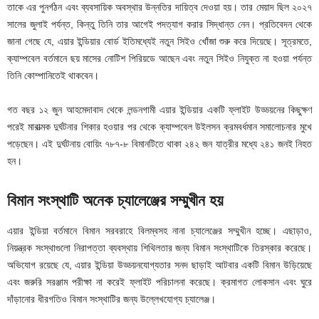
তাকে এর পুনর্গঠন এবং ব্যবসায়িক অবস্থার উন্নতির দায়িত্ব দেওয়া হয়। তার মেয়াদ ছিল ২০২৭
সালের জুলাই পর্যন্ত, কিন্তু তিনি তার আগেই পদত্যাগ করার সিদ্ধান্ত নেন। প্রতিবেদন থেকে
জানা গেছে যে, এয়ার ইন্ডিয়ার বোর্ড ইতিমধ্যেই নতুন সিইও খোঁজা শুরু করে দিয়েছে। সূত্রমতে,
ক্যাম্পবেল বর্তমানে ছয় মাসের নোটিশ পিরিয়ডে আছেন এবং নতুন সিইও নিযুক্ত না হওয়া পর্যন্ত
তিনি কোম্পানিতেই থাকবেন।
গত বছর ১২ জুন আহমেদাবাদ থেকে লন্ডনগামী এয়ার ইন্ডিয়ার একটি ফ্লাইট উড্ডয়নের কিছুক্ষণ
পরেই মারাত্মক দুর্ঘটনার শিকার হওয়ার পর থেকে ক্যাম্পবেল উইলসন ক্রমবর্ধমান সমালোচনার মুখে
পড়েছেন। এই দুর্ঘটনায় বোয়িং ৭৮৭-৮ বিমানটিতে থাকা ২৪২ জন যাত্রীর মধ্যে ২৪১ জনই নিহত
হন।
বিমান সংস্থাটি অনেক চ্যালেঞ্জের সম্মুখীন হয়
এয়ার ইন্ডিয়া বর্তমানে বিমান সরবরাহে বিলম্বসহ নানা চ্যালেঞ্জের সম্মুখীন হচ্ছে। এছাড়াও,
নিয়ন্ত্রক সংস্থাগুলো নিরাপত্তা ব্যবস্থায় শিথিলতার জন্য বিমান সংস্থাটিকে তিরস্কার করেছে।
অভিযোগ রয়েছে যে, এয়ার ইন্ডিয়া উড্ডয়নযোগ্যতার সনদ ছাড়াই আটবার একটি বিমান উড়িয়েছে
এবং জরুরি সরঞ্জাম পরীক্ষা না করেই ফ্লাইট পরিচালনা করেছে। ক্রমাগত লোকসান এবং ঘুরে
দাঁড়ানোর ধীরগতিও বিমান সংস্থাটির জন্য উল্লেখযোগ্য চ্যালেঞ্জ।