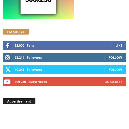
I'M SOCIAL
52,000
Fans
LIKE
63,214
Followers
FOLLOW
10,245
Followers
FOLLOW
109,230
Subscribers
SUBSCRIBE
Advertisement