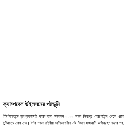
ক্যাম্পবেল উইলসনের পটভূমি
নিউজিল্যান্ডে জন্মগ্রহণকারী ক্যাম্পবেল উইলসন ২০২২ সালে সিঙ্গাপুর এয়ারলাইন্স থেকে এয়ার
ইন্ডিয়াতে যোগ দেন। টাটা গ্রুপ রাষ্ট্রীয় মালিকানাধীন এই বিমান সংস্থাটি অধিগ্রহণ করার পর,