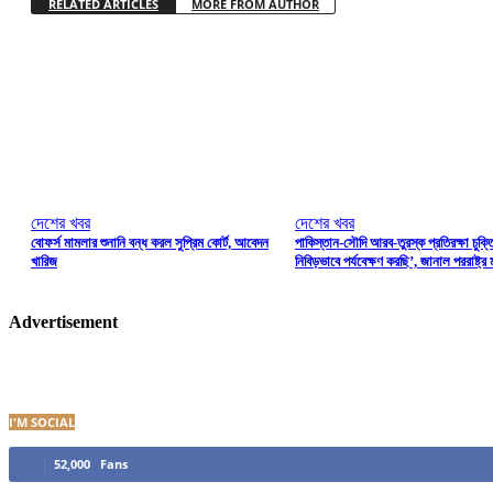
RELATED ARTICLES
MORE FROM AUTHOR
দেশের খবর
দেশের খবর
বোফর্স মামলার শুনানি বন্ধ করল সুপ্রিম কোর্ট, আবেদন
পাকিস্তান-সৌদি আরব-তুরস্ক প্রতিরক্ষা চুক্
খারিজ
নিবিড়ভাবে পর্যবেক্ষণ করছি’, জানাল পররাষ্ট্র ম
Advertisement
I'M SOCIAL
52,000
Fans