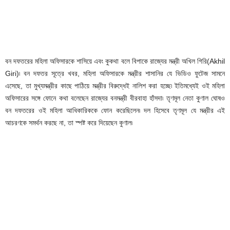
বন দফতরের মহিলা অফিসারকে শাসিয়ে এবং কুকথা বলে বিপাকে রাজ্যের মন্ত্রী অখিল গিরি(Akhil
Giri)৷ বন দফতর সূত্রে খবর, মহিলা অফিসারকে মন্ত্রীর শাসানির যে ভিডিও ফুটেজ সামনে
এসেছে, তা মুখ্যমন্ত্রীর কাছে পাঠিয়ে মন্ত্রীর বিরুদ্ধেই নালিশ করা হচ্ছে৷ ইতিমধ্যেই ওই মহিলা
অফিসারের সঙ্গে ফোনে কথা বলেছেন রাজ্যের বনমন্ত্রী বীরবাহা হাঁসদা৷ তৃণমূল নেতা কুণাল ঘোষও
বন দফতরের ওই মহিলা আধিকারিককে ফোন করেছিলেন৷ দল হিসেবে তৃণমূল যে মন্ত্রীর এই
আচরণকে সমর্থন করছে না, তা স্পষ্ট করে দিয়েছেন কুণাল৷