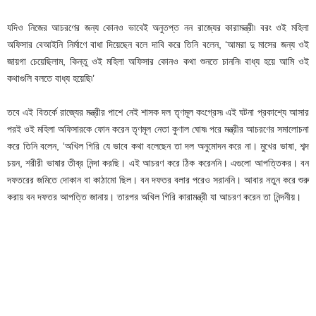
যদিও নিজের আচরণের জন্য কোনও ভাবেই অনুতপ্ত নন রাজ্যের কারামন্ত্রী৷ বরং ওই মহিলা
অফিসার বেআইনি নির্মাণে বাধা দিয়েছেন বলে দাবি করে তিনি বলেন, ‘আমরা দু মাসের জন্য ওই
জায়গা চেয়েছিলাম, কিন্তু ওই মহিলা অফিসার কোনও কথা শুনতে চাননি৷ বাধ্য হয়ে আমি ওই
কথাগুলি বলতে বাধ্য হয়েছি৷’
তবে এই বিতর্কে রাজ্যের মন্ত্রীর পাশে নেই শাসক দল তৃণমূল কংগ্রেস৷ এই ঘটনা প্রকাশ্যে আসার
পরই ওই মহিলা অফিসারকে ফোন করেন তৃণমূল নেতা কুণাল ঘোষ৷ পরে মন্ত্রীর আচরণের সমালোচনা
করে তিনি বলেন, ‘অখিল গিরি যে ভাবে কথা বলেছেন তা দল অনুমোদন করে না। মুখের ভাষা, শব্দ
চয়ন, শরীরী ভাষার তীব্র নিন্দা করছি। এই আচরণ করে ঠিক করেননি। এগুলো আপত্তিকর। বন
দফতরের জমিতে দোকান বা কাঠামো ছিল। বন দফতর বলার পরেও সরাননি। আবার নতুন করে শুরু
করায় বন দফতর আপত্তি জানায়। তারপর অখিল গিরি কারামন্ত্রী যা আচরণ করেন তা নিন্দনীয়।