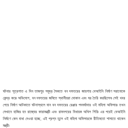
ঘটনার সূত্রপাত এ দিন তাজপুর সমুদ্র সৈকতে বন দফতরের জায়গায় বেআইনি নির্মাণ সরানোকে
কেন্দ্র করে৷ অভিযোগ, বন দফতরের জমিতে স্থানীয়রা দোকান এবং ঘর তৈরি করছিলেন৷ সেই খবর
পেয়ে নির্মাণ আটকাতে ঘটনাস্থলে যান বন দফতরের রেঞ্জার পদমর্যাদার ওই মহিলা অফিসার৷ তখন
সেখানে হাজির হন রাজ্যের কারামন্ত্রী এবং রামনগরের বিধায়ক অখিল গিরি৷ এর পরেই বেআইনি
নির্মাণে কেন বাধা দেওয়া হচ্ছে, এই প্রশ্ন তুলে ওই মহিলা অফিসারকে রীতিমতো শাসাতে থাকেন
মন্ত্রী৷