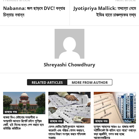
Nabanna: জল ছাড়বে DVC! বন্যার
Jyotipriya Mallick: তদন্তে নেমে
চিন্তায় নবান্ন
ইডির হাতে চাঞ্চল্যকর তথ্য
Shreyashi Chowdhury
RELATED ARTICLES
MORE FROM AUTHOR
রাজ্যের খবর
বকেয়া ডিএ মেটানোর সময়সীমা ও
অগ্রগতি জানতে রিপোর্ট চাইল সুপ্রিম
রাজ্যের খবর
রাজ্যের খবর
কোর্ট, দুই দিনের মধ্যে পেশ করতে হবে
যেসব ভোটার ট্রাইব্যুনালে আবেদন
তৃণমূল আমলের আরও ৪৫ হাজার কাস্ট
মনিটরিং কমিটিকে
করেননি এবং পরিচয় গোপন করছেন,
সার্টিফিকেট কি বাতিল হতে পারে? নবান্নে
তাদের বিবরণ সংগ্রহ করবে পশ্চিমবঙ্গ
কড়া স্ক্রুটিনি, তলব করা হচ্ছে
সরকার
আবেদনকারীদের