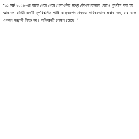
“৩১ মার্চ ২০২৬-এর রাতে থেমে থেমে গোলাগুলির মধ্যে কৌশলগতভাবে ঘেরাও পুনর্গঠন করা হয়।
আমাদের বাহিনী একটি সুপরিকল্পিত পাল্টা আক্রমণের মাধ্যমে কার্যকরভাবে জবাব দেয়, যার ফলে
একজন সন্ত্রাসী নিহত হয়। অভিযানটি চলমান রয়েছে।”