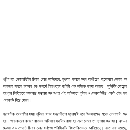
শ্রীনগরে সেনাবাহিনীর চিনার কোর জানিয়েছে, বুধবার সকালে মধ্য কাশ্মীরের গান্দেরবাল জেলার ঘন
আরহামা জঙ্গলে চলমান এক সংঘর্ষে নিরাপত্তা বাহিনী এক জঙ্গিকে হত্যা করেছে। সুনির্দিষ্ট গোয়েন্দা
তথ্যের ভিত্তিতে মঙ্গলবার সন্ধ্যায় শুরু হওয়া এই অভিযানে পুলিশ ও সেনাবাহিনীর একটি যৌথ দল
এলাকাটি ঘিরে ফেলে।
প্রাথমিক তল্লাশির সময় লুকিয়ে থাকা সন্ত্রাসীদের মুখোমুখি হলে উভয়পক্ষের মধ্যে গোলাগুলি শুরু
হয়। অন্ধকারের কারণে রাতভর অভিযান স্থগিত রাখা হয় এবং ভোরে তা পুনরায় শুরু হয়। এক্স-এ
দেওয়া এক পোস্টে চিনার কোর সর্বশেষ পরিস্থিতি বিস্তারিতভাবে জানিয়েছে। এতে বলা হয়েছে,