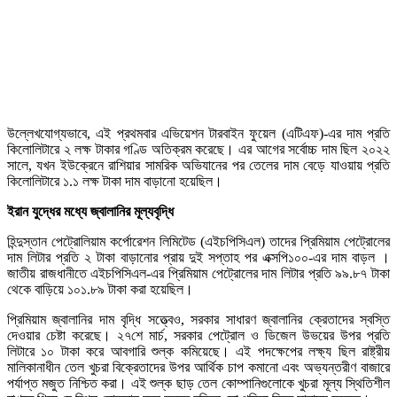
উল্লেখযোগ্যভাবে, এই প্রথমবার এভিয়েশন টারবাইন ফুয়েল (এটিএফ)-এর দাম প্রতি
কিলোলিটারে ২ লক্ষ টাকার গণ্ডি অতিক্রম করেছে। এর আগের সর্বোচ্চ দাম ছিল ২০২২
সালে, যখন ইউক্রেনে রাশিয়ার সামরিক অভিযানের পর তেলের দাম বেড়ে যাওয়ায় প্রতি
কিলোলিটারে ১.১ লক্ষ টাকা দাম বাড়ানো হয়েছিল।
ইরান যুদ্ধের মধ্যে জ্বালানির মূল্যবৃদ্ধি
হিন্দুস্তান পেট্রোলিয়াম কর্পোরেশন লিমিটেড (এইচপিসিএল) তাদের প্রিমিয়াম পেট্রোলের
দাম লিটার প্রতি ২ টাকা বাড়ানোর প্রায় দুই সপ্তাহ পর এক্সপি১০০-এর দাম বাড়ল ।
জাতীয় রাজধানীতে এইচপিসিএল-এর প্রিমিয়াম পেট্রোলের দাম লিটার প্রতি ৯৯.৮৭ টাকা
থেকে বাড়িয়ে ১০১.৮৯ টাকা করা হয়েছিল।
প্রিমিয়াম জ্বালানির দাম বৃদ্ধি সত্ত্বেও, সরকার সাধারণ জ্বালানির ক্রেতাদের স্বস্তি
দেওয়ার চেষ্টা করেছে। ২৭শে মার্চ, সরকার পেট্রোল ও ডিজেল উভয়ের উপর প্রতি
লিটারে ১০ টাকা করে আবগারি শুল্ক কমিয়েছে। এই পদক্ষেপের লক্ষ্য ছিল রাষ্ট্রীয়
মালিকানাধীন তেল খুচরা বিক্রেতাদের উপর আর্থিক চাপ কমানো এবং অভ্যন্তরীণ বাজারে
পর্যাপ্ত মজুত নিশ্চিত করা। এই শুল্ক ছাড় তেল কোম্পানিগুলোকে খুচরা মূল্য স্থিতিশীল