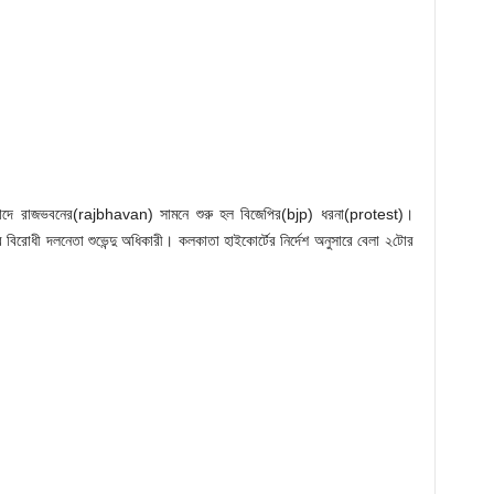
িবাদে রাজভবনের(rajbhavan) সামনে শুরু হল বিজেপির(bjp) ধরনা(protest)।
িরোধী দলনেতা শুভেন্দু অধিকারী। কলকাতা হাইকোর্টের নির্দেশ অনুসারে বেলা ২টোর