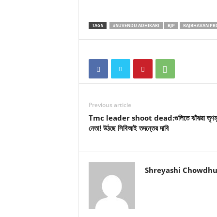
TAGS
#SUVENDU ADHIKARI
BJP
RAJBHAVAN PR
Previous article
Tmc leader shoot dead:গুলিতে ঝাঁঝরা তৃণম
নেতা! উঠছে সিবিআই তদন্তের দাবি
Shreyashi Chowdhu