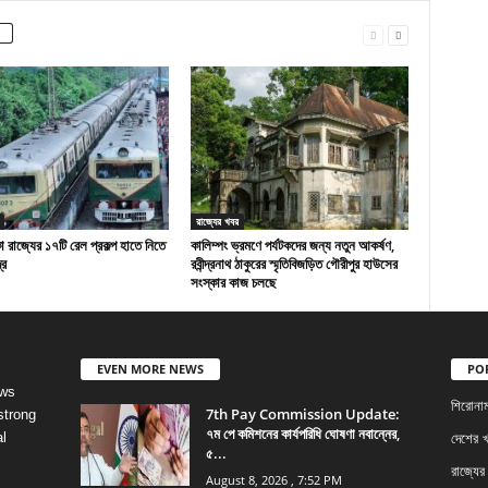
রাজ্যের খবর
রাজ্যের ১৭টি রেল প্রকল্প হাতে নিতে
কালিম্পং ভ্রমণে পর্যটকদের জন্য নতুন আকর্ষণ,
্র
রবীন্দ্রনাথ ঠাকুরের স্মৃতিবিজড়িত গৌরীপুর হাউসের
সংস্কার কাজ চলছে
EVEN MORE NEWS
PO
ews
শিরোনা
7th Pay Commission Update:
strong
৭ম পে কমিশনের কার্যপরিধি ঘোষণা নবান্নের,
l
দেশের 
৫...
রাজ্যের
August 8, 2026 , 7:52 PM