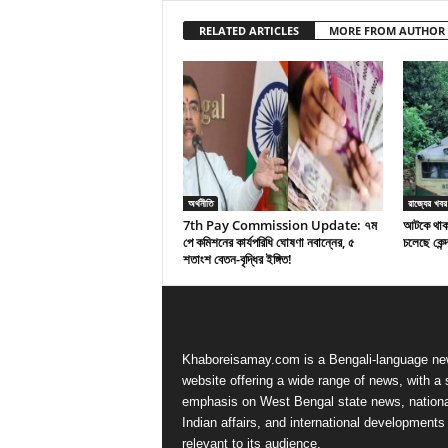
RELATED ARTICLES
MORE FROM AUTHOR
অর্থনীতি
রাজ্যের খবর
7th Pay Commission Update: ৭ম
আটকে থাকা 
পে কমিশনের কার্যপরিধি ঘোষণা নবান্নের, ৫
চলেছে কেন্দ
শতাংশ বেতন-বৃদ্ধির ইঙ্গিত!
Khaboreisamay.com is a Bengali-language n
website offering a wide range of news, with a 
emphasis on West Bengal state news, nationa
Indian affairs, and international developments
relevant to its audience.