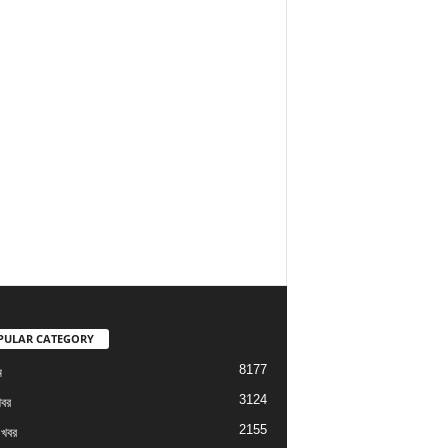
PULAR CATEGORY
8177
ম
3124
খবর
2155
 খবর