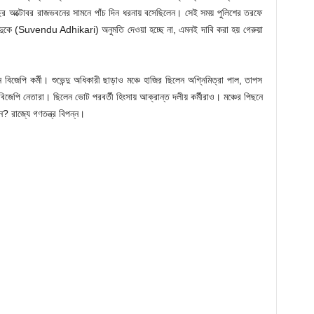
বছর অক্টোবর রাজভবনের সামনে পাঁচ দিন ধরনায় বসেছিলেন। সেই সময় পুলিশের তরফে
ভেন্দুকে (Suvendu Adhikari) অনুমতি দেওয়া হচ্ছে না, এমনই দাবি করা হয় গেরুয়া
জেপি কর্মী। শুভেন্দু অধিকারী ছাড়াও মঞ্চে হাজির ছিলেন অগ্নিমিত্রা পাল, তাপস
জেপি নেতারা। ছিলেন ভোট পরবর্তী হিংসায় আক্রান্ত দলীয় কর্মীরাও। মঞ্চের পিছনে
েন? রাজ্যে গণতন্ত্র বিপন্ন।