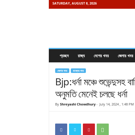
SATURDAY, AUGUST 8, 2026
K
h
a
b
o
r
e
প্রচ্ছদ
রাজ্য
দেশের খবর
জেলার খবর
i
s
a
জেলার খবর
রাজ্যের খবর
m
Bjp:ধর্না মঞ্চে শুভেন্দুসহ 
a
অনুমতি মেনেই চলছে ধর্না
y
.
c
By
Shreyashi Chowdhury
-
July 14, 2024 , 1:48 PM
o
m