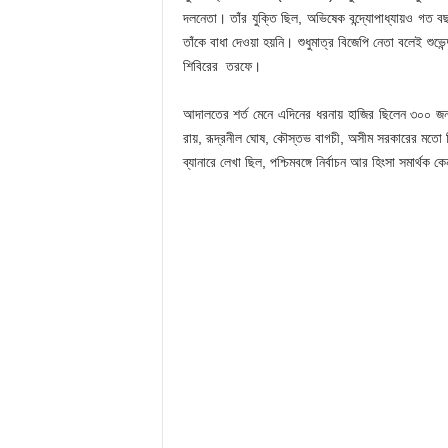
দলনেতা। তাঁর যুক্তি ছিল, অভিষেক বন্দ্যোপাধ্যায়ও গত 
তাঁকে বাধা দেওয়া হয়নি। শুধুমাত্র বিজেপি নেতা বলেই শু
শিবিরের তরফে।
আদালতের শর্ত মেনে এদিনের ধরনায় হাজির ছিলেন ৩০০ জন বি
রায়, রূদ্রনীল ঘোষ, কৌস্তভ বাগচী, অসীম সরকারের মতো বি
ব্যানারে লেখা ছিল, পশ্চিমবঙ্গে নির্বাচন আর হিংসা সমার্থক ক