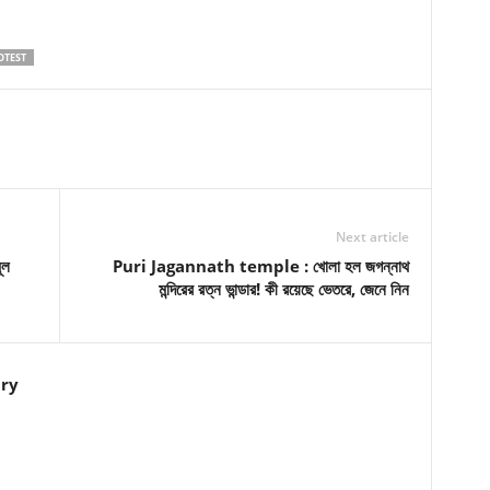
OTEST
Next article
ূল
Puri Jagannath temple : খোলা হল জগন্নাথ
মন্দিরের রত্ন ভান্ডার! কী রয়েছে ভেতরে, জেনে নিন
ry